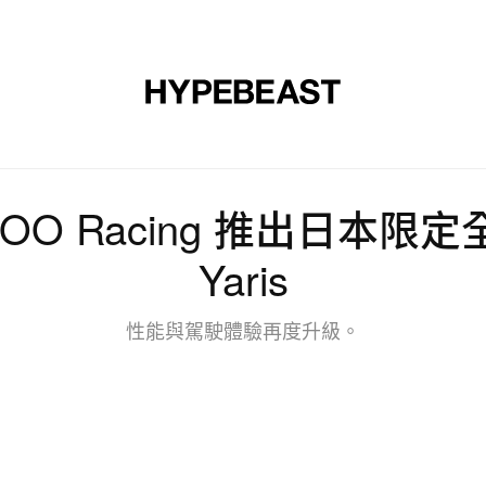
裝
球鞋
藝文
設計
音樂
生活
視頻
品牌
AZOO Racing 推出日本限
Yaris
性能與駕駛體驗再度升級。