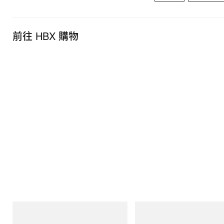
前往 HBX 購物
Gramicci
adidas Originals
Joker Tee
Adidas Originals X Brain Dead D