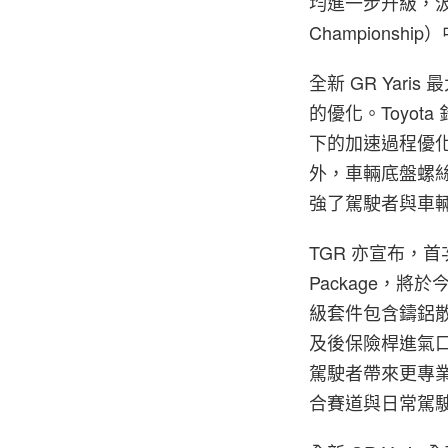
均進一步升級，汲取了來
Champion
全新 GR Yaris 最
的優化。Toyo
下的加速過程優
外，車輛底盤螺
強了駕駛者與車
TGR 亦宣布，首次亮相於
Package，
級套件包含鑄鋁
及後保險桿進氣
駕駛者帶來更專
合賽道與日常駕