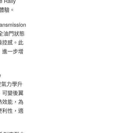
Rally
控體驗。
nsmission
對全油門狀態
操控感。此
，進一步增
e
空氣力學升
、可變後翼
熱效能，為
便利性，適