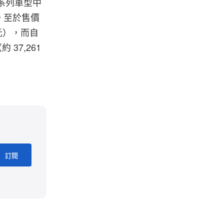
在全系列車型中
。至於售價
美元），而自
約 37,261
訂閱