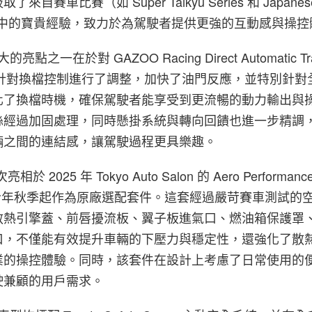
自賽車比賽（如 Super Taikyu Series 和 Japanese 
ship）中的寶貴經驗，致力於為駕駛者提供更強的互動感與操
大的亮點之一在於對 GAZOO Racing Direct Automatic Tra
ta 針對換檔控制進行了調整，加快了油門反應，並特別針
化了換檔時機，確保駕駛者能享受到更流暢的動力輸出與
絲經過加固處理，同時懸掛系統與轉向回饋也進一步精調
輛之間的連結感，讓駕駛過程更具樂趣。
 2025 年 Tokyo Auto Salon 的 Aero Performanc
將於今年秋季起作為原廠選配套件。這套經過嚴苛賽車測試的
散熱引擎蓋、前唇擾流板、翼子板進氣口、燃油箱保護罩
口，不僅能有效提升車輛的下壓力與穩定性，還強化了散
業的操控體驗。同時，該套件在設計上考慮了日常使用的
駛兼顧的用戶需求。