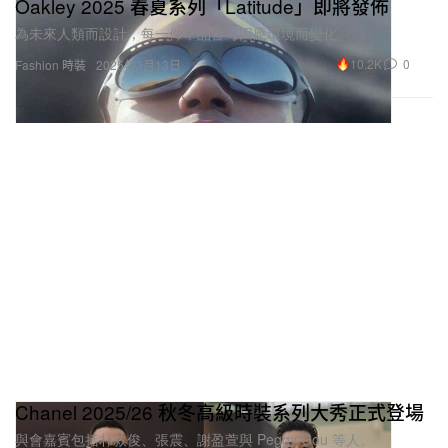
Oakley 2025 春夏系列「Latitude」即將發佈
為未來人類而設計，每一件單品皆可因應環境而變化。
10.2K
0
Fashion 時裝
2025年3月13日
Chanel 2025/26 秋冬高級時裝系列大秀正式登場
與會嘉賓包括朴敘俊、張震、謝盈萱與 Peggy Gou 等人。