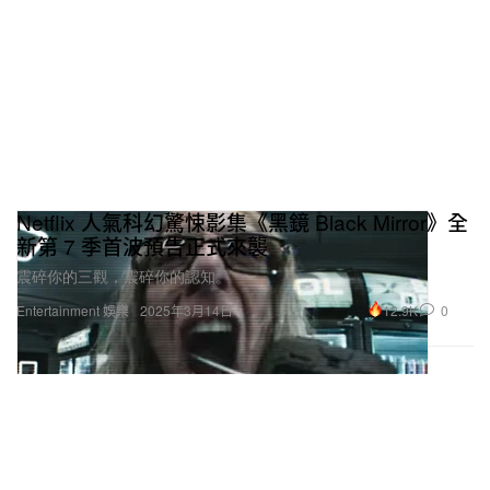
Netflix 人氣科幻驚悚影集《黑鏡 Black Mirror》全
新第 7 季首波預告正式來襲
震碎你的三觀，震碎你的認知。
12.9K
0
Entertainment 娛樂
2025年3月14日