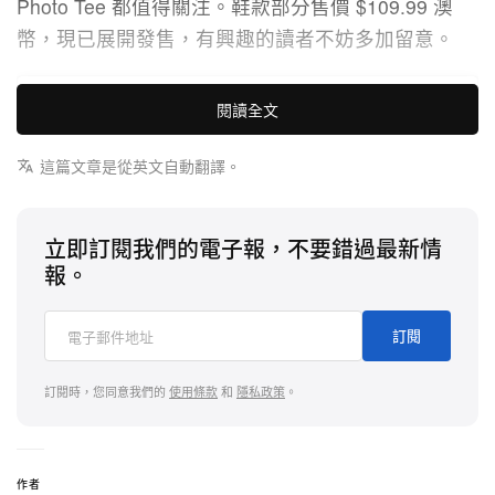
Photo Tee 都值得關注。鞋款部分售價 $109.99 澳
幣，現已展開發售，有興趣的讀者不妨多加留意。
閱讀全文
這篇文章是從英文自動翻譯。
立即訂閱我們的電子報，不要錯過最新情
報。
訂閱
查看這則 Instagram 貼文
訂閱時，您同意我們的
使用條款
和
隱私政策
。
作者