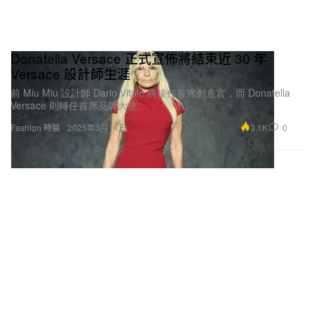
Donatella Versace 正式宣佈將結束近 30 年
Versace 設計師生涯
前 Miu Miu 設計師 Dario Vitale 將接任首席創意官，而 Donatella
Versace 則轉任首席品牌大使。
3.1K
0
Fashion 時裝
2025年3月14日