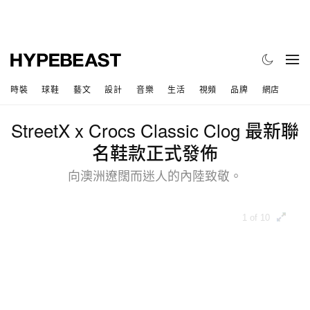
時裝
球鞋
藝文
設計
音樂
生活
視頻
品牌
網店
StreetX x Crocs Classic Clog 最新聯
名鞋款正式發佈
向澳洲遼闊而迷人的內陸致敬。
1 of 10