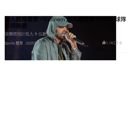
投入體育產業，Eminem 加入底特律 WNBA 球隊
競標團體
該團體預計投入 9 位數美元的資金。
1.1K
0
Sports 體育
2025年3月13日