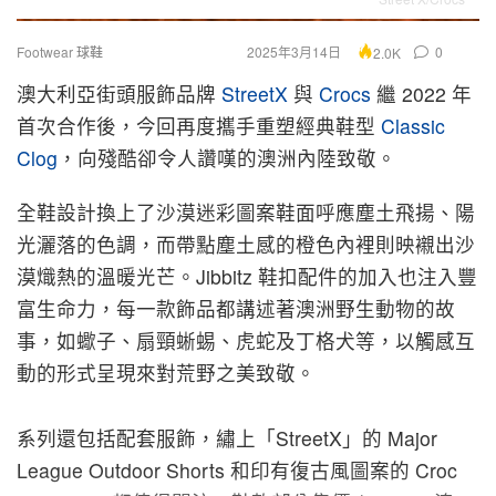
Footwear 球鞋
2025年3月14日
0
2.0K
澳大利亞街頭服飾品牌
StreetX
與
Crocs
繼 2022 年
首次合作後，今回再度攜手重塑經典鞋型
Classic
Clog
，向殘酷卻令人讚嘆的澳洲內陸致敬。
全鞋設計換上了沙漠迷彩圖案鞋面呼應塵土飛揚、陽
光灑落的色調，而帶點塵土感的橙色內裡則映襯出沙
漠熾熱的溫暖光芒。Jibbitz 鞋扣配件的加入也注入豐
富生命力，每一款飾品都講述著澳洲野生動物的故
事，如蠍子、扇頸蜥蜴、虎蛇及丁格犬等，以觸感互
動的形式呈現來對荒野之美致敬。
系列還包括配套服飾，繡上「StreetX」的 Major
League Outdoor Shorts 和印有復古風圖案的 Croc