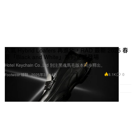
人氣 Hybrid Loafers 再進化，RAD 最新 2025 春
夏「Black and White」系列正式登場
Hotel Keychain Co.,Ltd 別注黑魂馬毛版本同步釋出。
8.1K
0
Footwear 球鞋
2025年3月14日