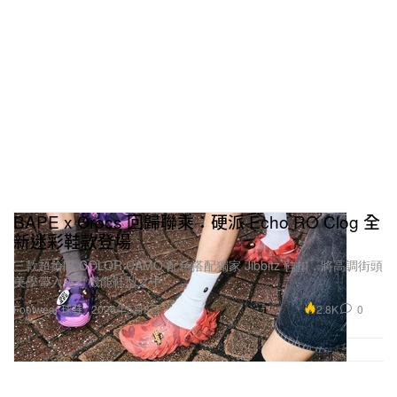
BAPE x Crocs 回歸聯乘：硬派 Echo RO Clog 全
新迷彩鞋款登場
三款超搶眼 COLOR CAMO 配色搭配獨家 Jibbitz 鞋扣，將高調街頭
美學帶入越野機能鞋型之中。
2.8K
0
Footwear 球鞋
2026年5月8日