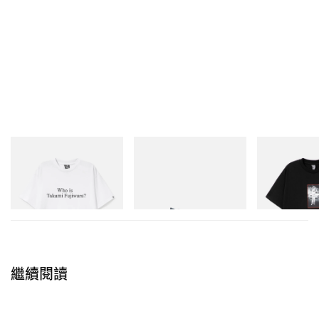
INITIAL
Puma
INITIAL
Billionaire Boys Club X Initial
H-Street Once-A-Year
BILLIONAIRE 
D Cotton T-Shirt 3
INITIAL D COT
立即購入
#1
立即購入
立即購入
繼續閱讀