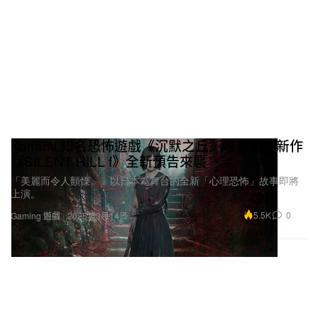
Konami 知名恐怖遊戲《沉默之丘》唯美驚悚新作
《SILENT HILL f》全新預告來襲
「美麗而令人顫慄。」以日本為舞台的全新「心理恐怖」故事即將
上演。
5.5K
0
Gaming 遊戲
2025年3月14日