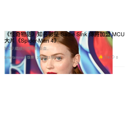
《怪奇物語》知名影星 Sadie Sink 傳將加盟 MCU
大片《Spider-Man 4》
MCU 繼續招攬年輕新血。
2.1K
0
Entertainment 娛樂
2025年3月14日