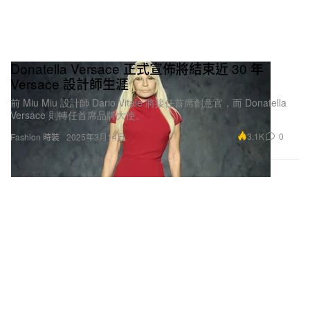
Donatella Versace 正式宣佈將結束近 30 年
Versace 設計師生涯
前 Miu Miu 設計師 Dario Vitale 將接任首席創意官，而 Donatella
Versace 則轉任首席品牌大使。
3.1K
0
Fashion 時裝
2025年3月14日