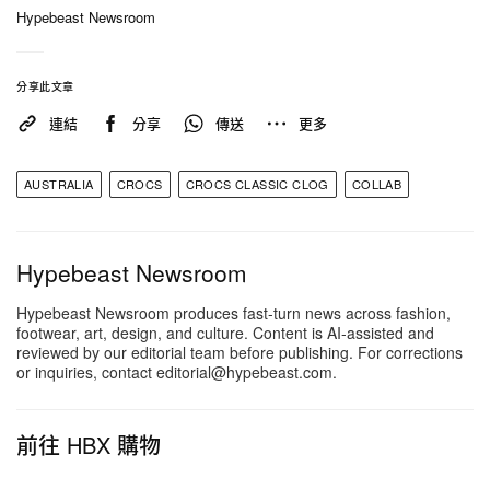
Hypebeast Newsroom
分享此文章
連結
分享
傳送
更多
StreetX™（@streetx）分享
AUSTRALIA
CROCS
CROCS CLASSIC CLOG
COLLAB
Hypebeast Newsroom
Hypebeast Newsroom produces fast-turn news across fashion,
footwear, art, design, and culture. Content is AI-assisted and
reviewed by our editorial team before publishing. For corrections
or inquiries, contact editorial@hypebeast.com.
前往 HBX 購物