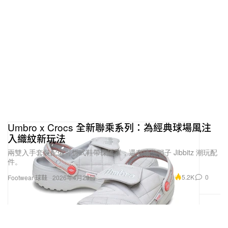
Umbro x Crocs 全新聯乘系列：為經典球場風注
入織紋新玩法
兩雙入手套裝配備可拆式鞋帶保護罩，還有迷你哨子 Jibbitz 潮玩配
件。
5.2K
0
Footwear 球鞋
2026年4月29日