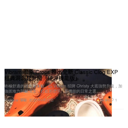
Vibram 聯乘 Crocs 推出全新 Classic Clog EXP
經典洞洞鞋升級「硬淨機能版」
終極舒適的經典洞洞鞋，以 Vibram 招牌 Christy 大底強勢升級，加
強抓地力與耐用度，打造更硬淨、更機能的日常之選。
16.9K
1
Footwear 球鞋
2026年4月23日