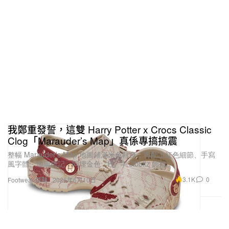
我鄭重發誓，這雙 Harry Potter x Crocs Classic
Clog「Marauder’s Map」真係專搞搞震
整幅 Marauder’s Map 地圖鋪滿米色鞋身，再配上紅色細節、手寫
風字體、地圖標記，同埋金色「H」字 Jibbitz 飾扣。
3.1K
0
Footwear 球鞋
2026年6月10日