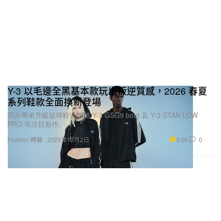
Y-3 以毛邊全黑基本款玩出叛逆質感，2026 春夏
系列鞋款全面換新登場
同步帶來升級版球鞋，包括 Y-3 GSG9 boot 及 Y-3 STAN LOW
PRO 等注目新作。
3.0K
0
Fashion 時裝
2025年12月2日