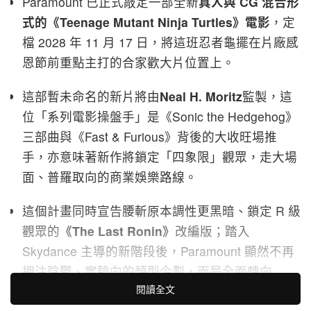
Paramount 已正式敲定一部全新
真人與 CG 混合形
式的《Teenage Mutant Ninja Turtles》電影
，定
檔 2028 年 11 月 17 日，將這班忍者龜擺在片廠感
恩節前重點主打的合家歡大片位置上。
這部暫未命名的新片將由
Neal H. Moritz
監製，這
位「系列電影操盤手」是《Sonic the Hedgehog》
三部曲與《Fast & Furious》背後的大收旺場推
手，亦意味著新作將鎖定「四象限」觀眾，走大場
面、普羅取向的商業娛樂路線。
這個計畫同時宣告腰斬原本調性更黑暗、鎖定 R 級
觀眾的
《The Last Ronin》
改編版；踏入
Skydance 主導的新階段後，Paramount 顯然不再
押注陰鬱、實驗向的類型企劃，而是全面轉向
閱讀全文
「Sonic 化」的家庭向 TMNT 重啟策略。