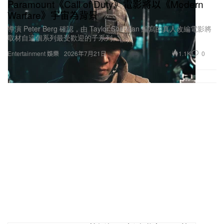
Paramount《Call of Duty》電影將以《Modern
Warfare》宇宙為背景
導演 Peter Berg 確認，由 Taylor Sheridan 編寫的真人改編電影將
取材自這個系列最受歡迎的子系列。
1.1K
0
Entertainment 娛樂
2026年7月21日