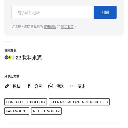
在 Paramount 操盤之下，近年的忍者龜電影合共
訂閱
已收穫約
9.13 億美元全球票房，並在 2023 年帶動
零售額高達 10 億美元
，令今次重啟與其說是賣情
訂閱時，您同意我們的
使用條款
和
隱私政策
。
懷，不如說是一場精準內容佈局，進一步把這個最
具變現力的「玩具箱 IP」升級為片廠的王牌武器。
資料來源
22 資料來源
9
分享此文章
連結
分享
傳送
更多
SONIC THE HEDGEHOG
TEENAGE MUTANT NINJA TURTLES
PARAMOUNT
NEAL H. MORITZ