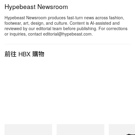
Hypebeast Newsroom
Hypebeast Newsroom produces fast-turn news across fashion,
footwear, art, design, and culture. Content is AI-assisted and
reviewed by our editorial team before publishing. For corrections
or inquiries, contact editorial@hypebeast.com.
前往 HBX 購物
Merrell 1TRL
adidas Originals
Gramicci
Merrell 1TRL X Perks And
Handball Spezial Loafer
Flame Tee