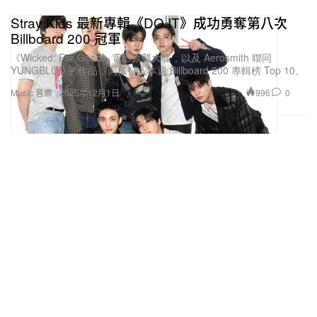
Stray Kids 最新專輯《DO IT》成功勇奪第八次
Billboard 200 冠軍
《Wicked: For Good》電影原聲大碟，以及 Aerosmith 聯同
YUNGBLUD 的作品，同樣打入本週 Billboard 200 專輯榜 Top 10。
996
0
Music 音樂
2025年12月1日