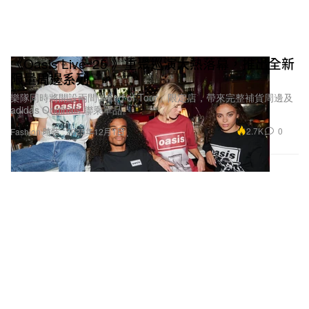
《Oasis Live ‘25 》重聚巡演大熱落幕，推出全新
限量周邊系列
樂隊同時將開設兩間「End of Tour」限定店，帶來完整補貨周邊及
adidas Originals 聯乘單品。
2.7K
0
Fashion 時裝
2025年12月1日