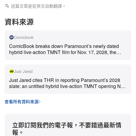
據悉這部電影將會是一部
適合全家觀賞的真人／
這篇文章是從英文自動翻譯。
CG 動畫混合作品
，以 Leonardo、Donatello、
資料來源
Raphael 和 Michelangelo 為核心角色，亦是忍者
龜自 2016 年《Out of the Shadows》後首度回歸
Comicbook
真人大銀幕。
ComicBook breaks down Paramount’s newly dated
hybrid live-action TMNT film for Nov. 17, 2028, the
這部新作預定於下一部
《Teenage Mutant Ninja
shelving of The Last Ronin, and how the family-friendly
direction mirrors Sonic’s four-quadrant playbook.
Turtles: Mutant Mayhem 2》
動畫續集（2027 年
Just Jared
9 月）上映後一年推出，亦引發討論：Paramount
Just Jared cites THR in reporting Paramount’s 2028
會否同時經營真人與動畫兩條忍者龜宇宙，還是最
slate: an untitled hybrid live-action TMNT opening Nov.
終全面押注這次重啟。
17, 2028, followed by a Sonic universe film Dec. 22.
查看所有資料來源
檔期方面，這部 TMNT 新片將落在競爭激烈的大
片走廊：安排在一部未命名 Marvel 電影上映後一
週、亦即全新
《Sonic Universe Event Film》
於
立即訂閱我們的電子報，不要錯過最新情
報。
2028 年 12 月 22 日上映前四週登場。