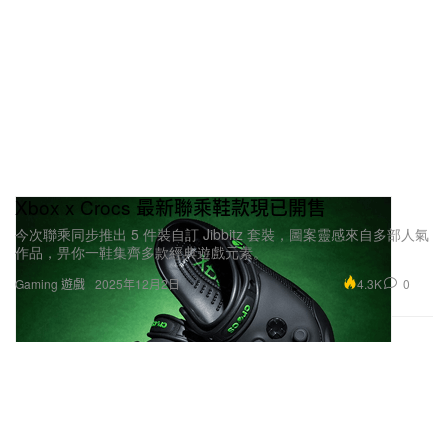
Xbox x Crocs 最新聯乘鞋款現已開售
今次聯乘同步推出 5 件裝自訂 Jibbitz 套裝，圖案靈感來自多部人氣
作品，畀你一鞋集齊多款經典遊戲元素。
4.3K
0
Gaming 遊戲
2025年12月2日