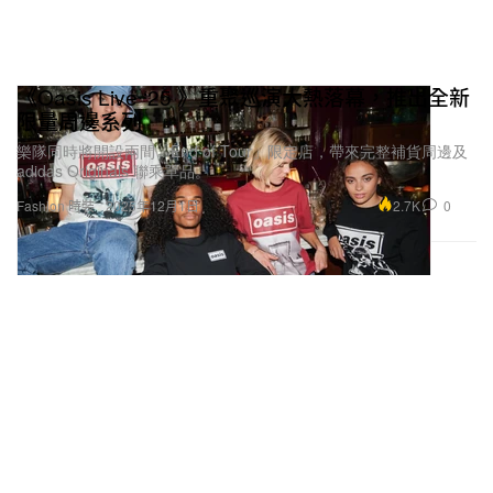
《Oasis Live ‘25 》重聚巡演大熱落幕，推出全新
限量周邊系列
樂隊同時將開設兩間「End of Tour」限定店，帶來完整補貨周邊及
adidas Originals 聯乘單品。
2.7K
0
Fashion 時裝
2025年12月1日