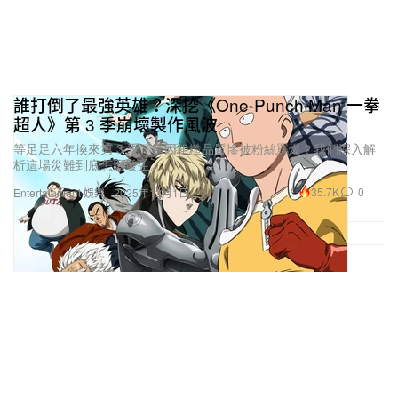
誰打倒了最強英雄？深挖《One-Punch Man 一拳
超人》第 3 季崩壞製作風波
等足足六年換來第 3 季，卻因粗糙品質慘被粉絲罵爆？我們深入解
析這場災難到底怎麼發生。
35.7K
0
Entertainment 娛樂
2025年12月1日