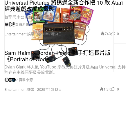
Universal Pictures 將透過全新合作把 10 款 Atari
經典遊戲改編成電影
首部尚未公開作品的原創規格劇本已獲收購。
3 資料來源
743
0
Entertainment 娛樂
2026年7月24日
Sam Raimi x Jordan Peele 聯手打造長片版
《Portrait of God》
Dylan Clark 將人氣 YouTube 宗教恐怖短片升級為由 Universal 支持
的存在主義惡夢級長篇電影。
7 資料來源
1.3K
0
Entertainment 娛樂
2025年12月2日