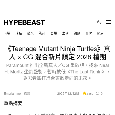
時裝
球鞋
藝文
設計
音樂
生活
視頻
品牌
網店
《Teenage Mutant Ninja Turtles》真
人 × CG 混合新片鎖定 2028 檔期
Paramount 推出全新真人／CG 重啟版，找來 Neal
H. Moritz 坐鎮監製，暫時放低《The Last Ronin》，
為忍者龜打造合家歡走向的未來。
Entertainment 娛樂
2025年12月2日
0
4.9K
重點摘要