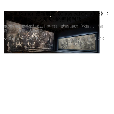
Nicola Samorì 最新展覽《Classical Collapse》：
在米蘭與拿坡里之間展開的藝術對話
兩大博物館聯手呈獻逾五十件作品，以當代視角「挖掘」、「改
寫」、「撕裂」古典傳統。
1.1K
0
Art 藝文
2025年12月1日