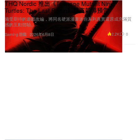
THQ Nordic 推出《Teenage Mutant Ninja
Turtles: The Last Ronin》首支前導預告
備受期待的遊戲改編，將同名硬派漫畫迷你系列真實還原成充滿質
感的互動體驗。
2.2K
0
Gaming 遊戲
2026年6月8日