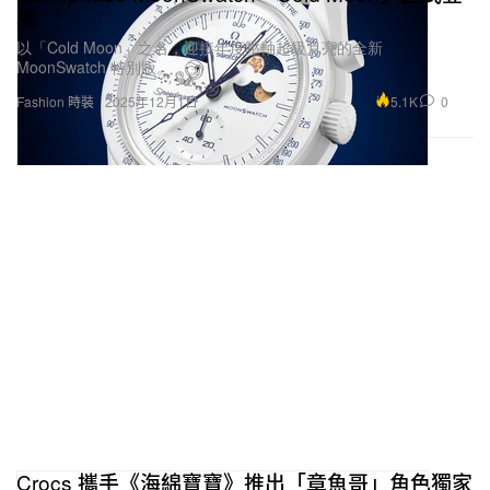
場
以「Cold Moon」之名，迎接年度壓軸超級月亮的全新
MoonSwatch 特別版。
5.1K
0
Fashion 時裝
2025年12月1日
Crocs 攜手《海綿寶寶》推出「章魚哥」角色獨家