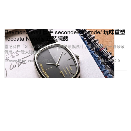
Raymond Weil 攜手 seconde/seconde/ 玩味重塑
Toccata Novelty 正裝腕錶
靈感源自「Simon Says」遊戲的限量版設計，邀請佩戴者一邊致敬
傳統，一邊大膽顛覆。
1.3K
0
Fashion 時裝
2025年12月1日