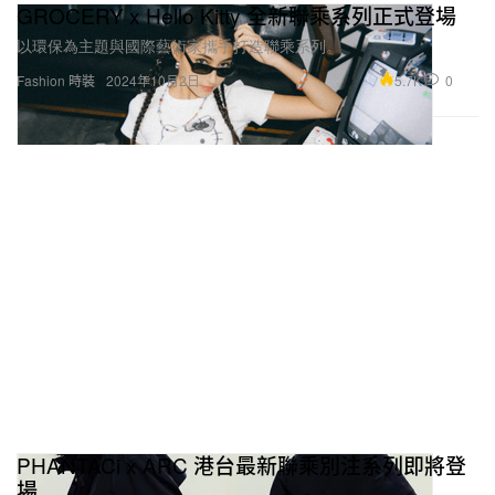
GROCERY x Hello Kitty 全新聯乘系列正式登場
以環保為主題與國際藝術家攜手打造聯乘系列。
5.7K
0
Fashion 時裝
2024年10月2日
PHANTACi x ARC 港台最新聯乘別注系列即將登
場