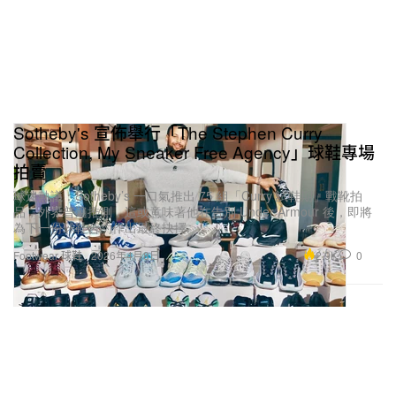
Sotheby's 宣佈舉行「The Stephen Curry
Collection, My Sneaker Free Agency」球鞋專場
拍賣
球迷熱議：Sotheby’s 一口氣推出 75 組「Curry 試鞋期」戰靴拍
品，外界普遍推測，這或意味著他在告別 Under Armour 後，即將
為下一份球鞋合約作出最終抉擇。
2.9K
0
Footwear 球鞋
2026年4月8日