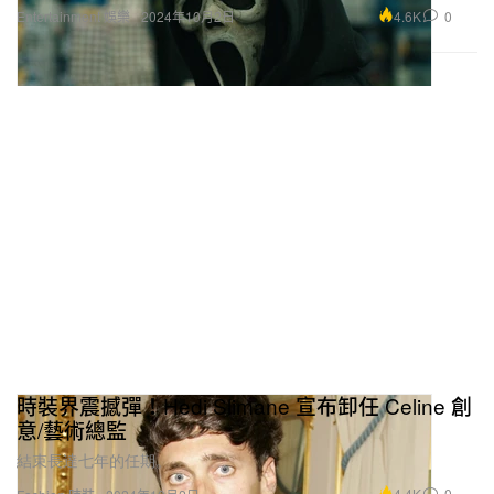
4.6K
0
Entertainment 娛樂
2024年10月2日
時裝界震撼彈！Hedi Slimane 宣布卸任 Celine 創
意/藝術總監
結束長達七年的任期。
4.4K
0