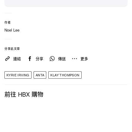
相關報導
>
NBA 名將 Dikembe Mutombo 因腦癌逝世享年 58
作者
Noel Lee
歲
>
角田裕毅急速操駕，走進台灣首屆 Red Bull
分享此文章
Showrun Formula 1 展演活動
連結
分享
傳送
更多
>
Timberwolves 球星 Karl-Anthony Towns 被交易至
KYRIE IRVING
ANTA
KLAY THOMPSON
New York Knicks
前往 HBX 購物