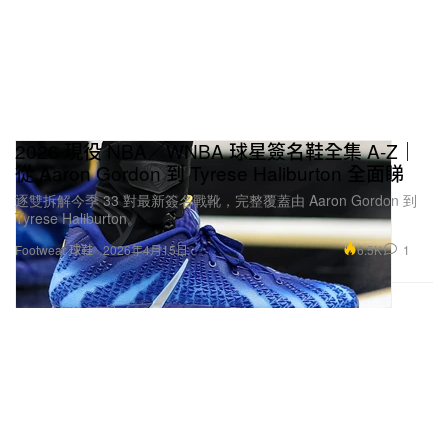
2026 現役 NBA／WNBA 球星簽名鞋全集 A-Z｜
從 Aaron Gordon 到 Tyrese Haliburton 全面睇
逐雙拆解今季 33 對最新簽名戰靴，完整覆蓋由 Aaron Gordon 到
Tyrese Haliburton。
6.5K
1
Footwear 球鞋
2026年4月15日