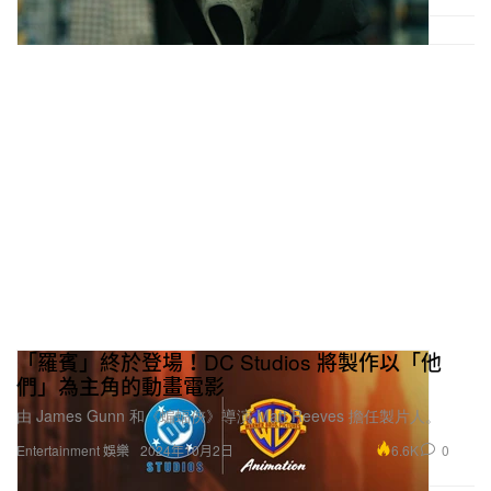
「羅賓」終於登場！DC Studios 將製作以「他
們」為主角的動畫電影
由 James Gunn 和《蝙蝠俠》導演 Matt Reeves 擔任製片人。
6.6K
0
Entertainment 娛樂
2024年10月2日