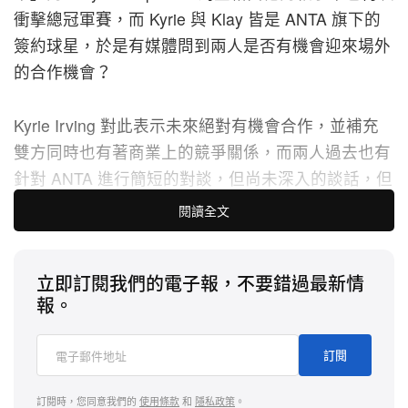
衝擊總冠軍賽，而 Kyrie 與 Klay 皆是 ANTA 旗下的
簽約球星，於是有媒體問到兩人是否有機會迎來場外
的合作機會？
Kyrie Irving 對此表示未來絕對有機會合作，並補充
雙方同時也有著商業上的競爭關係，而兩人過去也有
針對 ANTA 進行簡短的對談，但尚未深入的談話，但
他想未來一定會讓大家看到更多的合作，或許或一同
閱讀全文
推出許多聯名服裝設計，這只是我們展開更多機會與
可能的第一步。
立即訂閱我們的電子報，不要錯過最新情
Klay Thompson 於 2015 年正式簽約 ANTA，今年將
報。
推出個人第十雙簽名戰靴 KT X，預計於今年秋天上
市；Kyrie Irving 則於今年春季推出 ANTA 首雙簽名
訂閱
戰靴 Kai 1。
訂閱時，您同意我們的
使用條款
和
隱私政策
。