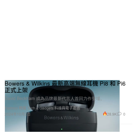
Bowers & Wilkins 最新高端無線耳機 Pi8 和 Pi6
正式上架
David Beckham 成為品牌最新代言人首回力作登場。
Fashion 時裝
Tech & Gadgets 科技與電子產品
28.9K
0
2024年10月2日