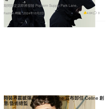
期間限定店即將登陸 Popcorn Supply Park Lane。
4.6K
0
Fashion 時裝
2024年10月2日
時裝界震撼彈！Hedi Slimane 宣布卸任 Celine 創
意/藝術總監