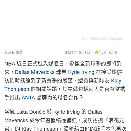
Sam Hodde/Getty Images
Sports 體育
2024年10月3日
0
2.4K
NBA
近日正式進入媒體日，象徵全新球季的即將到
來，
Dallas Mavericks
球星
Kyrie Irving
在接受媒體
訪問時談論到了新賽季的展望，還有與新隊友
Klay
Thompson
的相關話題，其中就包括兩人是否有望攜
手推出
ANTA
品牌內的聯名合作？
坐擁 Luka Dončić 與 Kyrie Irving 的 Dallas
Mavericks 於今年暑假積極補強，成功招攬「浪花兄
弟」的 Klay Thompson，渴望藉由他的殺手本色再次