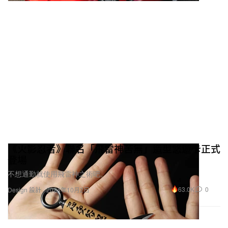
《火影忍者》聯名「飛雷神苦無」造型悠遊卡正式
登場
不想通勤就使用飛雷神之術吧。
63.0K
0
Design 設計
2024年10月2日