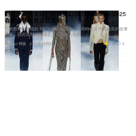
對於「班西女妖」的真身幻想！McQueen 2025
春夏系列大秀正式登場
「班西女妖根植於 McQueen 的歷史，它同時也是伴我成長的故事
形象，因此我對她的感受是非常個人化的。」
2.9K
0
Fashion 時裝
2024年10月3日