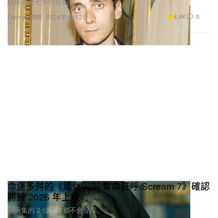
結束長達七年的任期。
4.4K
0
Fashion 時裝
2024年10月2日
命運多舛的《驚聲尖叫/奪命狂呼/Scream 7》確認
將於 2026 年上映
前兩集的 2 位主角都不會登場。