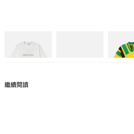
Gramicci
adidas Originals
adidas Original
Vase Tee
SAMBA OG
Adidas Original
Dead Disney Fo
立即購入
立即購入
立即購入
繼續閱讀