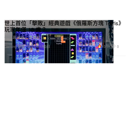
世上首位「擊敗」經典遊戲《俄羅斯方塊 Tetris》
玩家年僅 13 歲？
使螢幕凍結、音樂停止。
13.9K
0
Gaming 遊戲
2024年1月3日