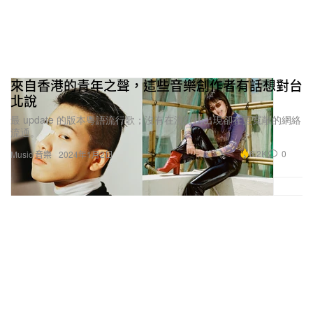
來自香港的青年之聲，這些音樂創作者有話想對台
北說
最 update 的版本粵語流行歌；沒有在流行榜出現卻在更寬敞的網絡
流通。
6.2K
0
Music 音樂
2024年1月2日