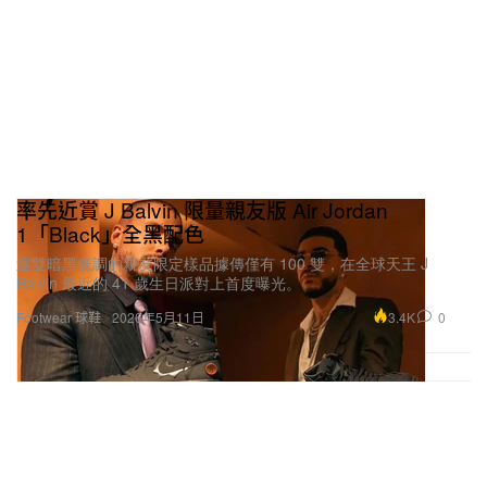
率先近賞 J Balvin 限量親友版 Air Jordan
1「Black」全黑配色
這雙暗黑低調的親友限定樣品據傳僅有 100 雙，在全球天王 J
Balvin 最近的 41 歲生日派對上首度曝光。
3.4K
0
Footwear 球鞋
2026年5月11日