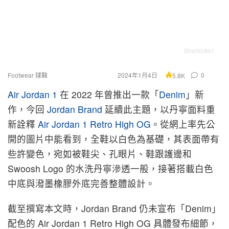
Sharkicks1
Footwear 球鞋
2024年1月4日
0
5.8K
Air Jordan 1
在 2022 年曾推出一款「
Denim
」新
作，今回
Jordan Brand
延續此主題，以丹寧面料重
新詮釋
Air Jordan 1 Retro High OG
。從網上率先公
開的圖片中能看到，全鞋以白色為基礎，其表面帶有
些許變色，宛如被鞋尖、孔眼片、鞋跟護邊和
Swoosh Logo 的水洗丹寧滲透一般，接著搭載白色
中底與潑墨橡膠外底完善整體設計。
截至撰寫本文時，Jordan Brand 仍未宣布「Denim」
配色的 Air Jordan 1 Retro High OG 具體發布細節，