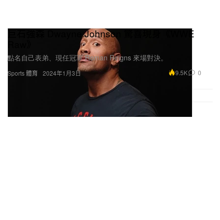
巨石強森 Dwayne Johnson 驚喜現身《WWE
Raw》
點名自己表弟、現任冠軍 Roman Reigns 來場對決。
9.5K
0
Sports 體育
2024年1月3日