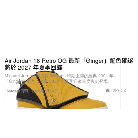
Sharkicks（@sharkicks1）分享的貼文
訂閱
Hypebeast
電子報
，定期獲得最新潮流情報和
優惠，亦可關注以下報導：
Bricks & Wood x New Balance 全新聯名系列即
Air Jordan 16 Retro OG 最新「Ginger」配色確認
將登場
將於 2027 年夏季回歸
率先近賞 Air Jordan 11 全新配色「Bred
Michael Jordan 華盛頓 Wizards 時期上腳的經典 2001 年
「Ginger」配色，將於 2027 年夏季迎來首度復刻登場。
Velvet」
1.2K
0
Footwear 球鞋
2026年7月14日