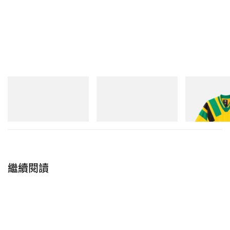
Merrell 1TRL
adidas Originals
adidas Original
Merrell 1TRL X Perks And
SAMBA OG
Adidas Original
Mini Hydro Next Gen Moc
Dead Disney Fo
立即購入
在 Instagram 查看這則貼文
立即購入
立即購入
繼續閱讀