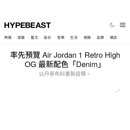
時裝
球鞋
藝文
設計
音樂
生活
視頻
品牌
網店
率先預覽 Air Jordan 1 Retro High
OG 最新配色「Denim」
以丹寧布料重新詮釋。