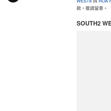
WEST8
與
ROA H
款，敬請留意。
SOUTH2 WE