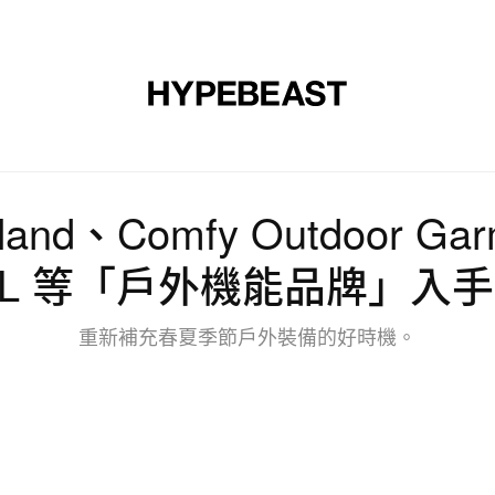
裝
球鞋
藝文
設計
音樂
生活
視頻
品牌
land、Comfy Outdoor Gar
RL 等「戶外機能品牌」入
重新補充春夏季節戶外裝備的好時機。