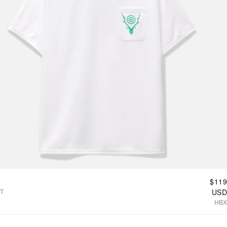
$119
T
USD
HBX