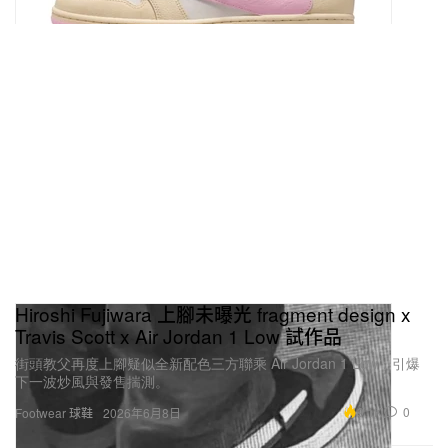
Hiroshi Fujiwara 上腳未曝光 fragment design x
Travis Scott x Air Jordan 1 Low 試作品
街頭教父再度上腳疑似全新配色三方聯乘 Air Jordan 1 Low，引爆
下一波炒風與發售揣測。
9.1K
0
Footwear 球鞋
2026年6月8日