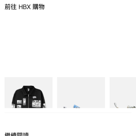
前往 HBX 購物
INITIAL
On
Merrell 1TRL
Billionaire Boys Club X Initial
Cloudmonster 1
Merrell 1TRL X
D Cotton Jacket
Mini Cham Sto
立即購入
TEX®
立即購入
立即購入
繼續閱讀