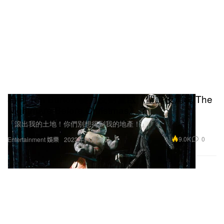
為何 Tim Burton 極力反對重啟《聖誕夜驚魂 The
Nightmare Before Christmas》？
「滾出我的土地！你們別想得到我的地產！」
9.0K
0
Entertainment 娛樂
2023年11月23日