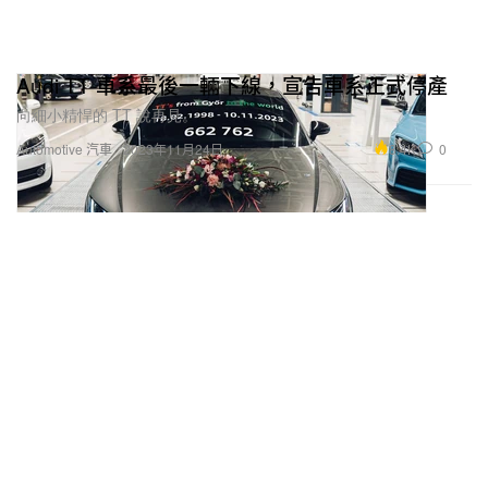
Audi TT 車系最後一輛下線，宣告車系正式停產
向細小精悍的 TT 說再見。
8.4K
0
Automotive 汽車
2023年11月24日