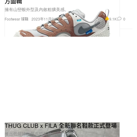
方圖輯
擁有山巒般外型及內斂粗獷美感。
9.1K
0
Footwear 球鞋
2023年11月24日
THUG CLUB x FILA 全新聯名鞋款正式登場
推出低筒球鞋與高筒長靴。