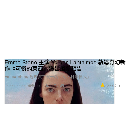
Emma Stone 主演 Yorgos Lanthimos 執導奇幻新
作《可憐的東西》釋出最新預告
Emma Stone 超現實主演一名「女・科學怪人」。
8.8K
0
Entertainment 娛樂
2023年11月23日