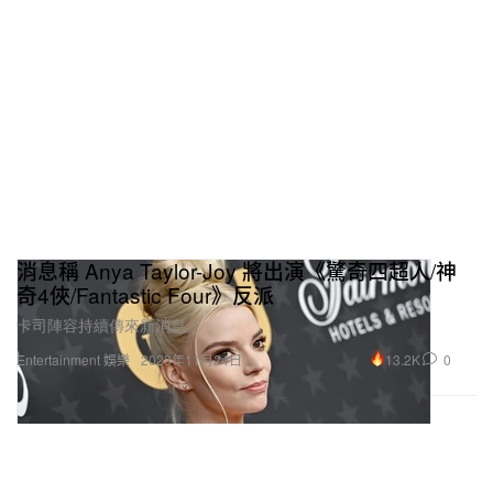
消息稱 Anya Taylor-Joy 將出演《驚奇四超人/神
奇4俠/Fantastic Four》反派
卡司陣容持續傳來新消息。
13.2K
0
Entertainment 娛樂
2023年11月24日