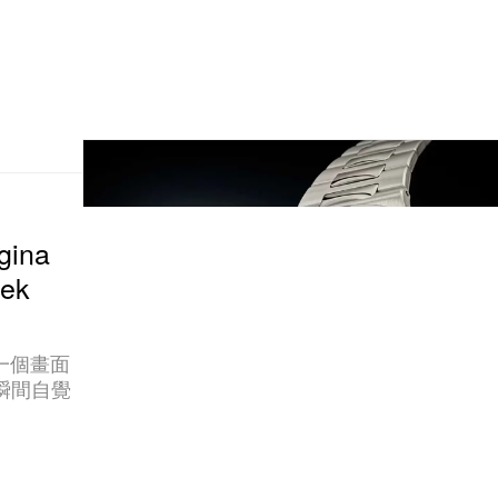
gina
ek
一個畫面
民瞬間自覺