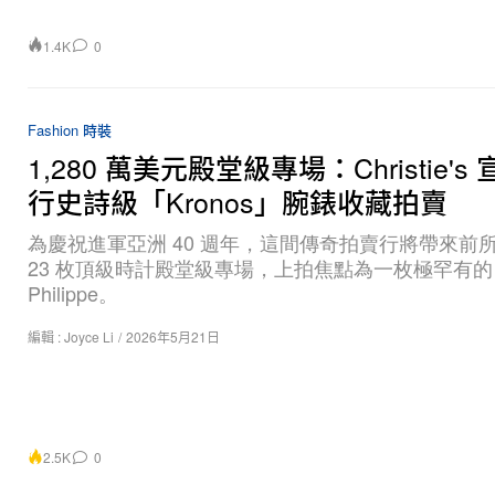
1.4K
0
Fashion 時裝
1,280 萬美元殿堂級專場：Christie's
行史詩級「Kronos」腕錶收藏拍賣
為慶祝進軍亞洲 40 週年，這間傳奇拍賣行將帶來前
23 枚頂級時計殿堂級專場，上拍焦點為一枚極罕有的 P
Philippe。
編輯 :
Joyce Li
/
2026年5月21日
2.5K
0