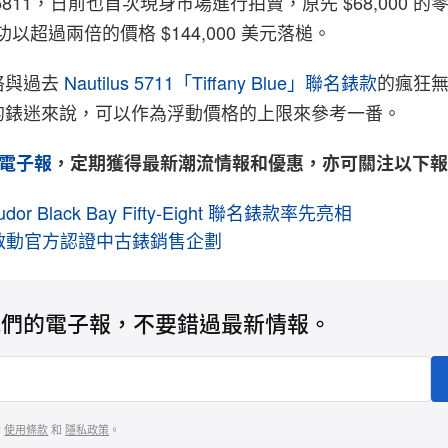
811，日前也首次現身市場進行拍賣，原先 $68,000 
功以超過兩倍的價格 $144,000 美元落槌。
格與過去
Nautilus 5711「Tiffany Blue」聯名錶款
的瘋狂
的錶迷來說，可以作為浮動價格的上限來參考一番。
電子報
，定期獲得最新潮流情報和優惠，亦可關注以下
udor Black Bay Fifty-Eight 聯名錶款率先亮相
正式啟動官方認證中古錶銷售企劃
我們的電子報，不要錯過最新情報。
的
使用條款
和
隱私政策
。