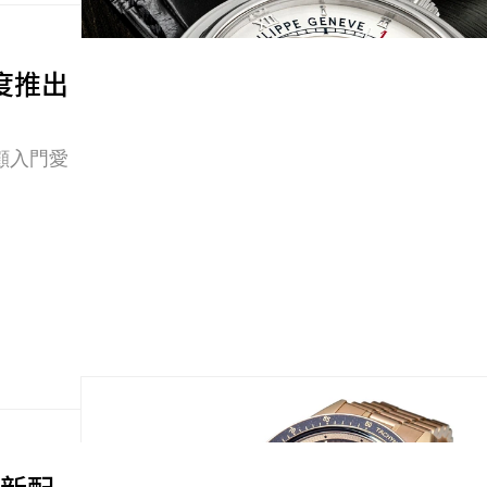
 首度推出
兼顧入門愛