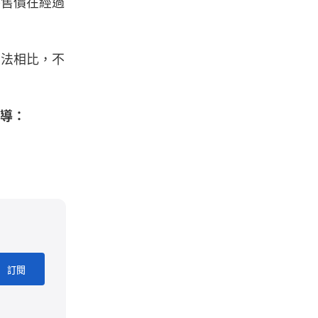
的零售價在經過
無法相比，不
報導：
訂閱