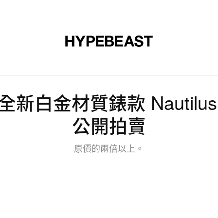
裝
球鞋
藝文
設計
音樂
生活
視頻
品牌
ppe 全新白金材質錶款 Nautil
公開拍賣
原價的兩倍以上。