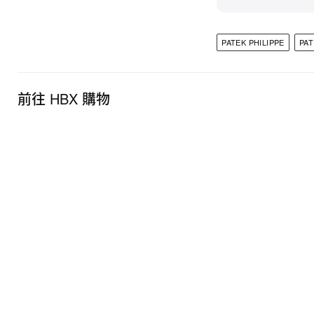
PATEK PHILIPPE
PAT
前往 HBX 購物