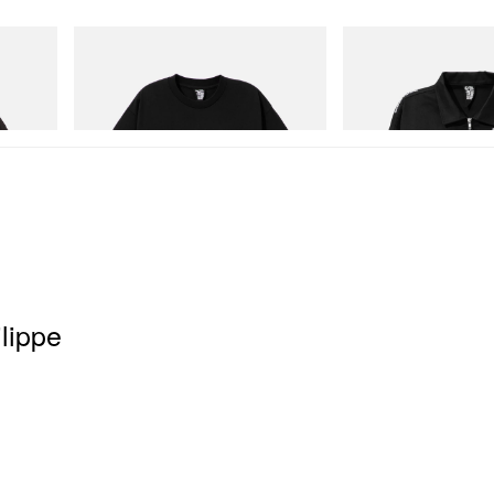
INITIAL
INITIAL
 Game
BILLIONAIRE BOYS CLUB X INITIAL D
Billionaire Boys Club X In
COTTON T-SHIRT #1
Jacket
立即購入
立即購入
lippe