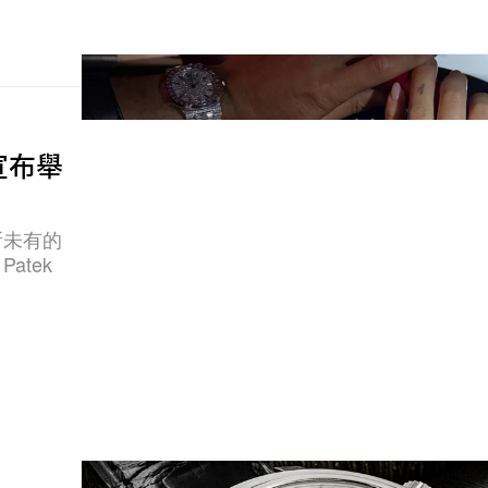
 宣布舉
所未有的
atek