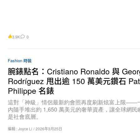
3.9K
0
Fashion 時裝
腕錶點名：Cristiano Ronaldo 與 Geor
Rodríguez 甩出逾 150 萬美元鑽石 Pat
Philippe 名錶
這對「神級」情侶最新約會照再度刷新炫富上限——
內隨手堆出約 1,650 萬美元的奢華資產，讓全球網
是社會底層。
編輯 :
Joyce Li
/
2026年3月25日