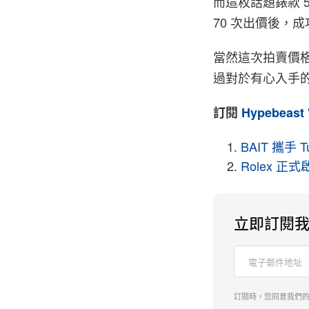
而這枚話題錶款 5
70 次出價後，成
當然這次拍賣價
過對於有心入手
訂閱
Hypebeast
BAIT 攜手 T
Rolex 
立即訂閱
訂閱時，您同意我們