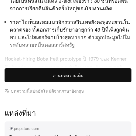
โดยเป็นหนึ่งในโมเดล J-slot เพียงราว 30 ชิ้นที่รอดพ้น
จากการเรียกคืนสินค้าครั้งใหญ่ของโรงงานผลิต
ราคาไอเท็มสะสมแนวจักรวาลวินเทจยังคงพุ่งทะยานใน
ตลาดรอง ทั้งเอกสารเก็บรักษาอายุกว่า 49 ปีที่เพิ่งถูกค้น
พบ และโปสเตอร์ฉายโรงสุดหายาก ต่างถูกประมูลไปใน
ระดับหลายหมื่นดอลลาร์สหรัฐ
Rocket-Firing Boba Fett prototype ปี 1979 ของ Kenner
คือตัวอย่างงานออกแบบของเล่นวินเทจระดับมาสเตอร์
คลาส และเป็นชิ้นส่วนประวัติศาสตร์วัฒนธรรม Star Wars
อ่านบทความเต็ม
ในตำนาน ที่มาพร้อมการยกระดับมาตรฐานตลาดของ
บทความนี้แปลอัตโนมัติจากภาษาอังกฤษ
สะสมแบบทิ้งห่าง ของเล่นต้นแบบ J-slot ที่ไม่เคยวางขาย
ชิ้นนี้เพิ่งถูกเคาะขายผ่าน Goldin Auctions ไปในราคา
ทะลุสถิติที่ 1,342,000 ดอลลาร์สหรัฐ ดีลตัวเลขเจ็ดหลักสุด
แหล่งที่มา
อลังการครั้งนี้ทำลายสถิติโลกหลายรายการในทันที และ
สถาปนาให้ชิ้นนี้กลายเป็นทั้งของเล่น และแอ็กชันฟิกเกอร์
propstore.com
ที่แพงที่สุดเท่าที่เคยมีการประมูลมา