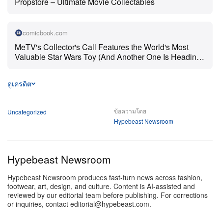
Propstore – Ultimate Movie Collectables
มูลค่าระดับทะลุจักรวาลของ Rocket-Firing Boba Fett ปี
comicbook.com
1979 จาก Kenner นั้นฝังรากมาจากดีเทลทางเทคนิคใน
MeTV's Collector's Call Features the World's Most
แต่ละเวอร์ชัน และชะตากรรมสายการผลิตที่ถูกสั่งหยุด
Valuable Star Wars Toy (And Another One Is Heading
แบบหักดิบ เดิมทีฟิกเกอร์ตัวนี้ถูกออกแบบมาเป็นของแจก
to Auction)
ทางไปรษณีย์เพื่อโปรโมต The Empire Strikes Back
ดูเครดิต
พร้อมจุดขายเป็นกระเป๋าเป้แบบสปริงที่สามารถยิงมิสไซล์
พลาสติกชิ้นเล็กออกมาได้ แต่เมื่อของเล่นคู่แข่งเริ่มถูกเรียก
ข้อความโดย
Uncategorized
คืนเพราะปัญหาความปลอดภัยและความเสี่ยงต่อการสำลัก
Hypebeast Newsroom
ชิ้นส่วน ผู้บริหาร Kenner ก็รีบสั่งตัดระบบยิงทิ้งก่อนที่ฟิก
เกอร์จะได้ขึ้นชั้นวางในร้านค้าปลีก ตัวอย่างก่อนผลิตจริง
Hypebeast Newsroom
ส่วนใหญ่จึงถูกทำลาย เหลือเพียงไม่กี่ต้นแบบที่รอดมาได้—
ซึ่งมักถูกเก็บรักษาโดยอดีตพนักงาน—จนกลายเป็นสุดยอด
Hypebeast Newsroom produces fast-turn news across fashion,
ของหวงแหนในฝันของนักสะสมทั่วโลก
footwear, art, design, and culture. Content is AI-assisted and
reviewed by our editorial team before publishing. For corrections
or inquiries, contact editorial@hypebeast.com.
ท่ามกลางของสะสมหายากที่รอดมาได้เหล่านี้ โมเดล