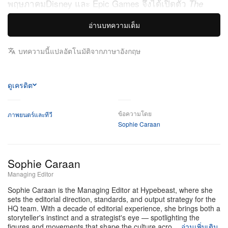
พฤษภาคม
Disney
และ
Epic Games
จึงได้เปิดตัว
The
Watch Party Island บน
,
Mandalorian and Grogu
Fortnite
อ่านบทความเต็ม
เปิดพื้นที่ให้แฟน ๆ รวมตัวกันที่ Nevarro ตั้งแต่ตอนนี้ ชม
ตัวอย่างภาพยนตร์ความยาว 10 นาที และฟังข้อความจาก
บทความนี้แปลอัตโนมัติจากภาษาอังกฤษ
ผู้กำกับ
Jon Favreau
ก่อนที่ภาพยนตร์จะเข้าฉายจริง
Watch Party Island นี้ถูกพัฒนาขึ้นในระดับโปรดักชันเต็ม
ดูเครดิต
รูปแบบ ไม่ใช่แค่แผนที่โปรโมตชั่วคราว โดยเกิดจาก
ความร่วมมือของ Epic Games, Disney,
Lucasfilm
,
ข้อความโดย
ภาพยนตร์และทีวี
Sophie Caraan
Fairview Portals — สตูดิโอเล่าเรื่องของ Jon Favreau เอง
— และ Beyond Creative ทำให้เกาะเสมือนนี้ดึงทีมช่างฝี
มือและครีเอเตอร์หลักจากกองถ่ายเรื่อง
The Mandalorian
Sophie Caraan
มาร่วมออกแบบแผนที่โดยตรง ผลลัพธ์คือเมือง
and Grogu
Managing Editor
Nevarro ที่ถูกถ่ายทอดด้วยงานภาพคมกริบระดับเดียวกับซี
Sophie Caraan is the Managing Editor at Hypebeast, where she
รีส์ ทำหน้าที่ทั้งเป็นพื้นที่แฮงเอาต์โซเชียล และพื้นที่พรีวิว
sets the editorial direction, standards, and output strategy for the
HQ team. With a decade of editorial experience, she brings both a
แบบอินเทอร์แอ็กทีฟ ผู้เล่นสามารถทำเควสต์ พูดคุยกับ
storyteller's instinct and a strategist's eye — spotlighting the
Marshall IG-11 และเข้าชมตัวอย่างภาพยนตร์ยาว 10
figures and movements that shape the culture acro…
อ่านเพิ่มเติม