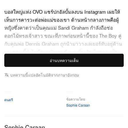
บอสใหญ่แห่ง OVO แชร์ปกอัลบั้มลงบน Instagram เผยให้
เห็นการคารวะต่อพ่อแม่ของเขา ด้านหน้ากลางภาพคือผู้
หญิงซึ่งคาดว่าเป็นคุณแม่ Sandi Graham กำลังถือช่อ
ดอกไม้ทรงเจ้าสาว ขณะที่ภาพก่อนหน้านี้ของ The Boy คู่
กับคุณพ่อ Dennis Graham ถูกนำมาวางเลเยอร์ทับอยู่ด้าน
บน ขณะนี้ยังไม่มีการเปิดเผยข้อมูลเพิ่มเติม ไม่ว่าจะเป็น
ความยาวอัลบั้มหรือรายชื่อเพลง
อ่านบทความเต็ม
และ
ทั้งสาม
MAID OF HONOUR และ HABIBTI
ICEMAN
บทความนี้แปลอัตโนมัติจากภาษาอังกฤษ
อัลบั้มเตรียมปล่อยพร้อมกันในช่วงเที่ยงคืนของวันที่ 15
พฤษภาคม ติดตามฟังรอบแรกได้ที่ Hypebeast
ข้อความโดย
ดนตรี
Sophie Caraan
Sophie Caraan