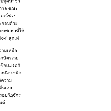
ับชุดน้ำชา
ศกาล ขณะ
รมณ์ช่วง
ระกอบด้วย
บบพกพาที่ใช้
‑fi สุดเท่
วามเหนือ
ักษัตรเลย
ซิกเนเจอร์
ลีกหนีกราฟิก
ว์ความ
รจีนแบบ
รอบวัฏจักร
นด์