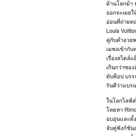
ด้านโลกม้า 
ออกจะเผยให้
อ่อนที่ถ่าย
Louis Vuit
คู่กับคำอวย
เมซงเข้ากับ
เรื่องสไตล์แ
เกินกว่าซองอ
ดับท็อป บรร
รันตีว่าแบรน
ในโลกไลฟ์ส
โหยหา Rimowa
อบอุ่นและดั
จับคู่ฟังก์