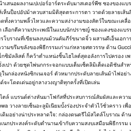
นำเสนอผลงานเปเปอร์อาร์ตระดับมาสเตอร์พีซ ซองของแบรน
เห็นป็อปอัปม้าควบสามมิติสุดตระการตา วาดด้วยลายเส้นส
ทอดทั้งความพลิ้วไหวและความสง่างามของสัตว์ในขณะเคลื่
ton เลือกตีความประเพณีในแบบนักปราชญ์ ซองแดงของแบรน
พรโบราณที่เขียนลงบนม้วนคัมภีร์ขนาดจิ๋ว ผสานดีเอ็นเอก
ความขรึมขลังของพิธีกรรมเก่าแก่หลายศตวรรษ ด้าน Gucci ผู้
ม็กซิมัลลิสต์ ก็คว้าตำแหน่งชิ้นไฮไลต์สุดอลังการไปครอง 
ั่งเปา ด้วยชุดไพ่นกกระจอกแบบเต็มเซ็ตลิมิเต็ดเอดิชันสำหร
จุในกล่องหนังซิกเนเจอร์ ตัวหมากประดับลายเส้นม้าไฟอย
ด์จะโดดเด่นอยู่กลางวงญาติทุกครั้งที่เปิดเล่น
ไตล์ แบรนด์ต่างหันมาโฟกัสที่ประสบการณ์สัมผัสและคว
 วางลายเซ็นอะลูมิเนียมบั้งร่องประจำตัวไว้ชั่วคราว เพื่อเ
้งเดิมอย่างน่าประหลาดใจ: กล่องดนตรีไม้สไตล์โบราณ ด้าน
ชันอเนกประสงค์ระดับตำนานเข้ากับความสงบเสมือนพิธีกรรม เ