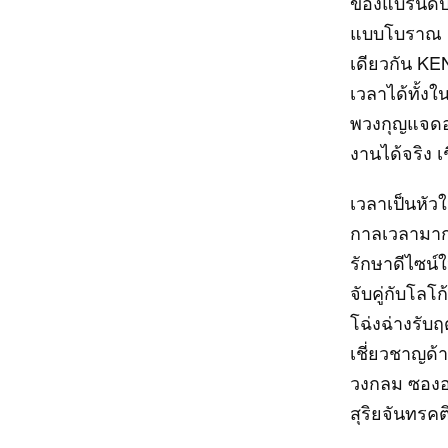
ของแบรนด์ปร
แบบโบราณ ช
เดียวกัน KE
เวลาได้ทั้ง
พวงกุญแจดอก
งานได้จริง เ
เวลาเป็นหัว
กาลเวลามากก
รักษาดีไซน์
จับคู่กับโลโ
โฉ่งฉ่างรับฤ
เชี่ยวชาญด้
วงกลม ซองอ
สุริยจันทรค