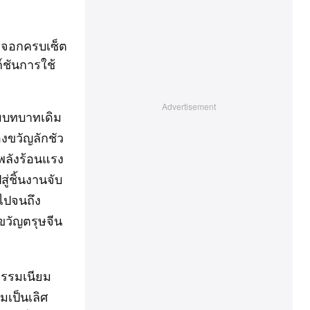
ระจอกครบเซ็ต
์ชันการใช้
ามบทบาทเดิม
งขวัญลักชัว
ะพลังร้อนแรง
่ชิ้นงานจับ
 ไปจนถึง
วัญตรุษจีน
ธรรมเนียม
เป็นเลิศ