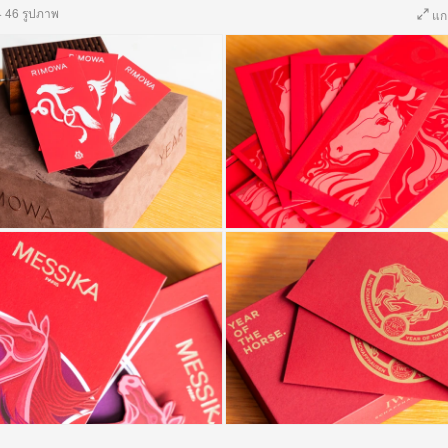
·
46 รูปภาพ
แก
+43