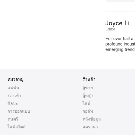
Joyce Li
Editor
For over half a
profound industr
emerging trends
หมวดหมู่
ร้านค้า
แฟชั่น
ผู้ชาย
รองเท้า
ผู้หญิง
ศิลปะ
ไลฟ์
การออกแบบ
กอล์ฟ
ดนตรี
คลังข้อมูล
ไลฟ์สไตล์
ลดราคา