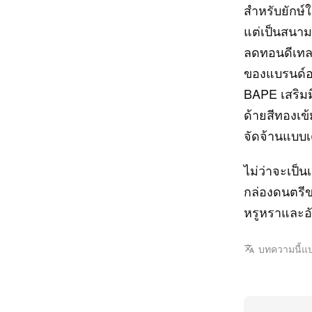
สำหรับยักษ์
แต่เป็นสนาม
ลดทอนดีเทลห
ของแบรนด์อย่
BAPE เสริมม
ด้ายสีทองเข
จัดจ้านแบบเ
ไม่ว่าจะเป
กล่องดนตรีข
หรูหราและอั
บทความนี้แ