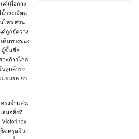
ด์เมื่อกาง
ีน้ำละเอียด
อนไหว ส่วน
ด์ถูกจัดวาง
ารเดินทางของ
ขึ้นชื่อ
เพราะก้าวไกล
ับลูกค้าระ
่างแยบยล กา
ามทรงจำแสน
สนอสิ่งที่
 Victorinox
ซ็ตตรุษจีน