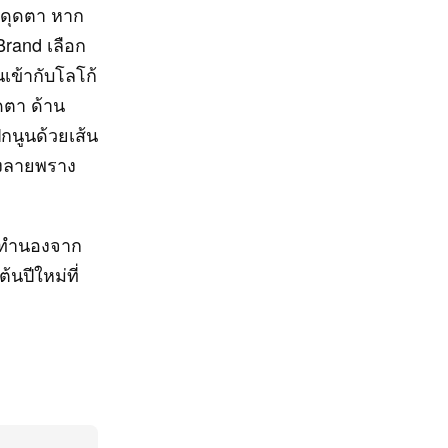
ะดุดตา หาก
rand เลือก
เข้ากับโลโก้
าดตา ด้าน
กนูนด้วยเส้น
่งลายพราง
วงทำนองจาก
นปีใหม่ที่