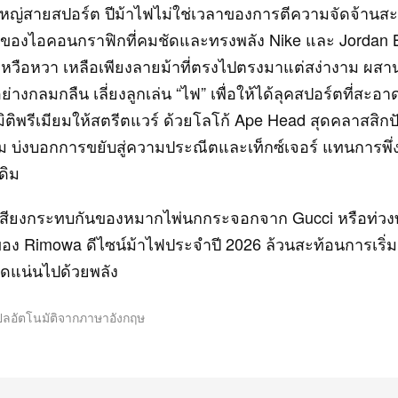
ใหญ่สายสปอร์ต ปีม้าไฟไม่ใช่เวลาของการตีความจัดจ้านส
ของไอคอนกราฟิกที่คมชัดและทรงพลัง Nike และ Jordan B
วือหวา เหลือเพียงลายม้าที่ตรงไปตรงมาแต่สง่างาม ผสาน
างกลมกลืน เลี่ยงลูกเล่น “ไฟ” เพื่อให้ได้ลุคสปอร์ตที่สะอ
ิติพรีเมียมให้สตรีตแวร์ ด้วยโลโก้ Ape Head สุดคลาสสิกปั
้ม บ่งบอกการขยับสู่ความประณีตและเท็กซ์เจอร์ แทนการพึ
ดิม
็นเสียงกระทบกันของหมากไพ่นกกระจอกจาก Gucci หรือท่
อง Rimowa ดีไซน์ม้าไฟประจำปี 2026 ล้วนสะท้อนการเริ่มต้
ดแน่นไปด้วยพลัง
ปลอัตโนมัติจากภาษาอังกฤษ