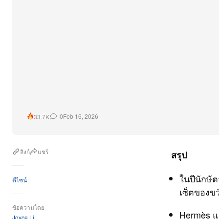
0
Feb 16, 2026
33.7K
ลิงก์
แชร์
สรุป
ในปีนักษั
ดีไซน์
เซ็ตของข
ข้อความโดย
Hermès แล
Joyce Li