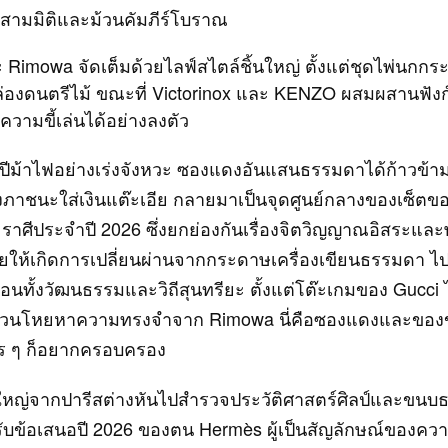
สามมิติและม้วนคัมภีร์โบราณ
 Rimowa จัดเต็มด้วยไลฟ์สไตล์ชิ้นใหญ่ ตั้งแต่ชุดไพ่นกก
่องดนตรีไม้ ขณะที่ Victorinox และ KENZO ผสมผสานฟังก
ความขี้เล่นได้อย่างลงตัว
วสู่ปีม้าไฟอย่างเร่งจังหวะ ซองแดงอันแสนธรรมดาได้ก้าวข้
ภาชนะใส่เงินแต๊ะเอีย กลายมาเป็นจุดศูนย์กลางของเซ็ตขอ
ร ราศีประจำปี 2026 ซึ่งยกย่องกันเรื่องจิตวิญญาณอิสระแล
ยให้เกิดการเปลี่ยนผ่านจากกระดาษเครื่องเขียนธรรมดา ไปสู
ท้อนทั้งวัฒนธรรมและวิถีสุนทรียะ ตั้งแต่โต๊ะเกมของ Gucci
วนโหยหาความทรงจำจาก Rimowa นี่คือซองแดงและของข
ใคร ๆ ก็อยากครอบครอง
ใหญ่จากปารีสต่างหันไปสำรวจประวัติศาสตร์ศิลป์และขนบ
ข้อเสนอปี 2026 ของตน Hermès ผู้เป็นสัญลักษณ์ของความ