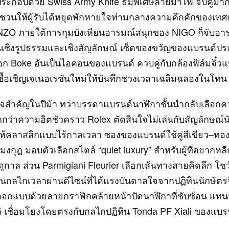
ะกอบด้วย Swiss Army Knife ธีมพิเศษลายม้าไฟ จับคู่มาก
วนให้ผู้รับได้หยุดพักหายใจท่ามกลางความคึกคักของเท
NZO ภายใต้การกุมบังเหียนอารมณ์สนุกของ NIGO ก็จับอา
ในเชิงรูปธรรมและเชิงสัญลักษณ์ เซ็ตของขวัญของแบรนด์ป
 Boke อันเป็นไอคอนของแบรนด์ ควบคู่กับกล้องฟิล์มจิ๋วแ
ชื้อเชิญเจเนอเรชันใหม่ให้บันทึกช่วงเวลาเฉลิมฉลองในโทน lo
ใจสำคัญในปีม้า ทว่าบรรดาแบรนด์นาฬิกาชั้นนำกลับเลือกค
ว่าความฮิตชั่วคราว Rolex ตัดสินใจไม่เล่นกับสัญลักษณ์น
ให้คลาสสิกแบบไร้กาลเวลา ซองของแบรนด์ใช้คู่สีเขียว–ทอง
ก้มงกุฎ มอบตัวเลือกสไตล์ “quiet luxury” สำหรับผู้ที่อยากห
ดูกาล ส่วน Parmigiani Fleurier เลือกเส้นทางสายคิดลึก โช
านกลไกเวลาผ่านดีไซน์ที่ได้แรงบันดาลใจจากปฏิทินนักษัต
อกแบบด้วยลายกราฟิกคล้ายหน้าปัดนาฬิกาที่ซับซ้อน แทน
ติ เชื่อมโยงโดยตรงกับกลไกปฏิทิน Tonda PF Xiali ของแบร