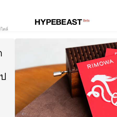
Beta
สไตล์
ด
อป