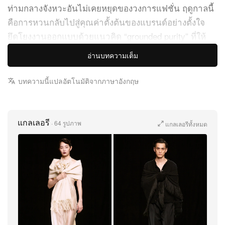
ท่ามกลางจังหวะอันไม่เคยหยุดของวงการแฟชั่น ฤดูกาลนี้
คือการหวนกลับไปสู่คุณค่าตั้งต้นของแบรนด์อย่างตั้งใจ
ยึดโยงงานออกแบบด้วยแนวคิด “grounded purity” ที่ให้
ความสำคัญกับความจริงใจและการสร้างสรรค์ที่มีจุดมุ่ง
อ่านบทความเต็ม
หมาย มากกว่ากระแสประจำฤดูกาลที่มาแล้วก็ไป
ท่ามกลางเวที Paris Fashion Week คอลเล็กชันนี้มอง
บทความนี้แปลอัตโนมัติจากภาษาอังกฤษ
เสื้อผ้าในรูปแบบที่ถูกกลั่นให้เหลือความแท้และตัวตน
ต้นแบบ พร้อมทั้งโอบรับความเปราะบางและความโศก
เศร้าให้กลายเป็นคีย์แนวคิดหลักในการออกแบบ
แกลเลอรี
·
64 รูปภาพ
แกลเลอรีทั้งหมด
ครีเอทีฟไดเร็กเตอร์ Cristopher Nying หยิบแรงบันดาลใจ
จากเสื้อผ้าแนวยูทิลิทาเรียนอย่างแจ็กเก็ตช่างกลยุค 1960s
เสื้อเอาต์เตอร์แวร์สำหรับช่างเครื่องกองทัพอากาศ และ
โค้ตทรงยาวจากยุค 1940s มาปรับโฉมใหม่ให้กับไอเท็ม
ฟังก์ชันนัลเหล่านี้ เพื่อขัดเกลาและตีความใหม่ให้เข้ากับผู้
สวมใส่ร่วมสมัย วิธีคิดของเขามุ่งกลั่นเอา “สาระสำคัญ”