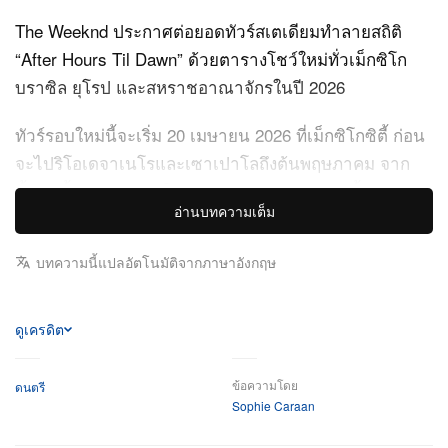
The Weeknd ประกาศต่อยอดทัวร์สเตเดียมทำลายสถิติ
“After Hours Til Dawn” ด้วยตารางโชว์ใหม่ทั่วเม็กซิโก
บราซิล ยุโรป และสหราชอาณาจักรในปี 2026
ทัวร์รอบใหม่นี้จะเริ่ม 20 เมษายน 2026 ที่เม็กซิโกซิตี้ ก่อน
จะไปริโอเดจาเนโรและเซาเปาโลถึงต้นพฤษภาคม จาก
นั้นพักสั้น ๆ แล้วบุกยุโรปและสหราชอาณาจักรตั้งแต่
อ่านบทความเต็ม
กรกฎาคม ก่อนปิดท้ายปลายสิงหาคมที่มาดริด โดย Anitta
จะร่วมแจมเป็นแขกพิเศษเฉพาะโชว์ในละตินอเมริกา ส่วน
บทความนี้แปลอัตโนมัติจากภาษาอังกฤษ
Playboi Carti จะขึ้นเวทีตลอดเซกชันยุโรปและสหราช
อาณาจักร
ดูเครดิต
ทัวร์นี้จัดขึ้นเพื่อเฉลิมฉลองไตรภาคอัลบั้มสุดฮิตของ The
Weeknd ได้แก่
, และ Hurry Up
After Hours, Dawn FM
ข้อความโดย
ดนตรี
Tomorrow พร้อมหยิบเพลงดังจากแคตตาล็อกมหึมาของ
Sophie Caraan
เขามาโชว์ ส่วนขาทัวร์อเมริกาเหนือกว่า 40 สเตเดียมที่