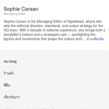
ขายหมดเกลี้ยงนั้น ทำลายสถิติผู้ชมและรายได้ทั่วสหรัฐฯ
Sophie Caraan
และแคนาดา ตอกย้ำให้เห็นว่าเป็นทัวร์ R&B ที่ใหญ่ที่สุดใน
Managing Editor
ประวัติศาสตร์ ทั้งนี้ ทัวร์ยังสานต่อความร่วมมือกับ Global
Sophie Caraan is the Managing Editor at Hypebeast, where she
Citizen และโครงการ World Food Programme ของ
sets the editorial direction, standards, and output strategy for the
HQ team. With a decade of editorial experience, she brings both a
สหประชาชาติ ด้วยการหักรายได้ 1 ดอลลาร์จากบัตรทุก
storyteller's instinct and a strategist's eye — spotlighting the
ใบเพื่อสนับสนุนการศึกษาและแก้ปัญหาความหิวโหย
figures and movements that shape the culture acro…
อ่านเพิ่มเติม
ดูตารางทัวร์ทั้งหมดได้ด้านล่าง บัตรรอบทั่วไปสำหรับ
เม็กซิโกและบราซิลเปิดขาย 10 กันยายน ส่วนยุโรปและ
หมวดหมู่
สหราชอาณาจักรเริ่ม 12 กันยายน
ร้านค้า
ตารางทัวร์ THE WEEKND AFTER HOURS TIL
DAWN STADIUM TOUR 2026
ที่อื่น
จ. 20 เม.ย. – Mexico City, MX – Estadio GNP
เกี่ยวกับเรา
Seguros
อ. 21 เม.ย. – Mexico City, MX – Estadio GNP