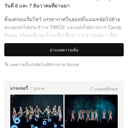
วันที่ 6 และ 7 ธันวาคมที่ผ่านมา
ตั้งแต่ก่อนเริ่มโชว์ บรรยากาศในฮอลล์ก็แน่นขนัดไปด้วย
ทะเลแท่งไฟประจำวง TWICE และแท่งไฟทางการ Candy
Bongs พร้อมเสียงตะโกนเรียกชื่อสาว ๆ จากแฟน ๆ ที่ดัง
กึกก้องไปทั่ว เมื่อวิดีโอเปิดตัวฉายขึ้น เสียงเฮของผู้ชมก็ไต่
อ่านบทความเต็ม
ระดับจนถึงจุดพีกและไม่เคยแผ่วลงตลอดทั้งโชว์ จนกระทั่ง
หน้าจอขนาดยักษ์สว่างวาบและ TWICE ปรากฏตัวบนเวที
บทความนี้แปลอัตโนมัติจากภาษาอังกฤษ
ในลุคชุดขาวประดับขนนกระยิบระยับ สนามทั้งสนามก็
สว่างไสวราวหมู่ดาว Candy Bongs กลายเป็นทะเลสีชมพู
สลับฟ้าที่สะท้อนพลังงานสดใสของวงได้อย่างสมบูรณ์แบบ
แกลเลอรี
·
7 รูปภาพ
แกลเลอรีทั้งหมด
เซ็ตลิสต์ในค่ำคืนนั้นเปรียบเสมือนจดหมายรักถึงทั้งแฟน
รุ่นเก่าและผู้ฟังหน้าใหม่ ครอบคลุมตั้งแต่เพลงยุคแรกเริ่ม
ไปจนถึงผลงานล่าสุด โชว์เปิดฉากด้วยเพลงไตเติลของ
ทัวร์อย่าง “THIS IS FOR” ขณะที่ Nayeon, Jeongyeon,