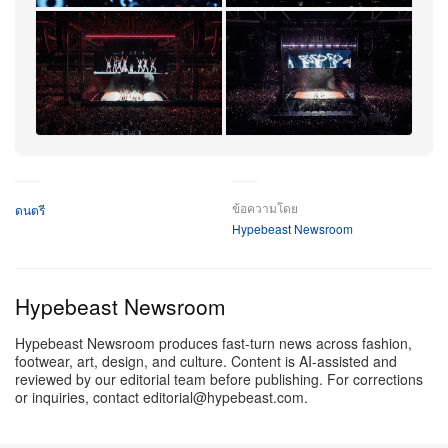
Momo, Sana, Jihyo, Mina, Dahyun และ Tzuyu วิ่งโลด
แล่นไปทั่วเวที ท่าเต้นของพวกเธอคมกริบแต่ยังเต็มไปด้วย
เสน่ห์ขี้เล่นแบบฉบับ TWICE ความสุขที่พวยพุ่งออกมาจาก
เวทีสัมผัสได้ชัดเจน เปลี่ยนสนามขนาดมหึมาให้กลายเป็น
ปาร์ตี้สุดยิ่งใหญ่ที่ทั้งอลังการและใกล้ชิดในเวลาเดียวกัน
+4
ตั้งแต่กลิ่นอายดิสโก-ฟังก์ใน “Set Me Free” ไปจนถึง
เพิ่มเติม
บรรยากาศฝันละมุนใน “Moonlight Sunrise” แต่ละเพลงคือ
ข้อความโดย
ดนตรี
เวทีโชว์ศักยภาพความหลากหลายของวง TWICE เสิร์ฟบีต
Hypebeast Newsroom
พลิ้วไหวของ “Fancy” ได้อย่างมั่นใจและทรงพลัง แต่สิ่งที่
ทำให้สเตจใน Hong Kong โดดเด่นเป็นพิเศษคือสาย
สัมพันธ์ที่ไม่เคยสั่นคลอนกับผู้ชม ระหว่างเพลง สมาชิกผลัด
Hypebeast Newsroom
กันทักทายแฟน ๆ เป็นภาษากวางตุ้ง สำเนียงหวาน ๆ ของ
Hypebeast Newsroom produces fast-turn news across fashion,
พวกเธอเรียกเสียงกรี๊ดได้ทุกครั้ง “Hong Kong ONCEs
footwear, art, design, and culture. Content is AI-assisted and
reviewed by our editorial team before publishing. For corrections
คิดถึงมาก ๆ เลยนะ!” Dahyun เอ่ยเป็นกวางตุ้ง ก่อนที่
or inquiries, contact editorial@hypebeast.com.
Tzuyu จะเสริมคำว่า “รักทุกคนมากนะ!” พร้อมรอยยิ้มเขิน
ๆ ที่พิสูจน์ว่ามนตร์เสน่ห์ของเธอนั้นไร้กำแพงภาษา ความ