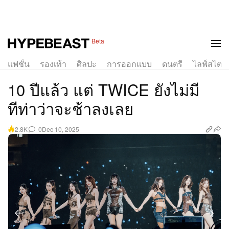
1 of 7
Beta
แฟชั่น
รองเท้า
ศิลปะ
การออกแบบ
ดนตรี
ไลฟ์สไตล์
10 ปีแล้ว แต่ TWICE ยังไม่มี
ทีท่าว่าจะช้าลงเลย
0
Dec 10, 2025
2.8K