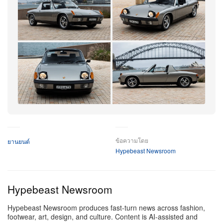
70 ปีของแบรนด์ จึงกลายเป็น 914 เพียงคันเดียวที่ได้รับ
การบูรณะโดยโรงงานอย่างเป็นทางการ เพื่อระลึกถึง
โอกาสสำคัญนี้ ตัวรถจึงได้สีพิเศษ Liquid Silver (โค้ด
POR9S8) ที่ต่อยอดจาก 918 Spyder ตกแต่งด้วยดีคอล
70th Anniversary และคิ้วกันชนสีดำ
หัวใจกลไกของ Targa คันนี้คือเครื่องยนต์บ็อกเซอร์ 4 สูบ
นอน ขนาด 1.7 ลิตร วางกลางตามยาว ซึ่งถูกโอเวอร์ฮอล
+14
ใหม่ทั้งลูกระหว่างการบูรณะโดยโรงงาน เพื่อให้สมรรถนะ
กลับมาสดใหม่ราวเพิ่งออกสายการผลิต ระบบจ่ายเชื้อเพลิง
เพิ่มเติม
ใช้ Bosch D-Jetronic เครื่องยนต์ระบายความร้อนด้วย
ข้อความโดย
ยานยนต์
อากาศให้กำลังราว 80 แรงม้า และแรงบิด 98 ปอนด์-ฟุต
Hypebeast Newsroom
ส่งกำลังผ่านเกียร์ธรรมดา 5 จังหวะที่บูรณะใหม่เช่นกัน
ด้านไดนามิกการขับขี่คมกริบขึ้นด้วยช่วงล่างสปอร์ตแบบ
Hypebeast Newsroom
เซมิเทรลลิงอาร์มและคอยล์สปริง ผสานระบบดิสก์เบรก 4
ล้อที่ปรับจูนมาอย่างประณีต
Hypebeast Newsroom produces fast-turn news across fashion,
footwear, art, design, and culture. Content is AI-assisted and