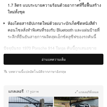
1.7 ลิตร แบบระบายความร้อนด้วยอากาศที่รื้อฟื้นสร้าง
ใหม่ทั้งชุด
ห้องโดยสารอัปเกรดใหม่ด้วยเบาะบักเก็ตซีตหนังสีดำ
คอนโซลสั่งทำพิเศษที่รองรับ Bluetooth และแผ่นป้ายที่
ระลึกที่ยืนยันสายการผลิตสุดเอ็กซ์คลูซีฟของรถคันนี้
ปัจจุบันรถ 1970 Porsche 914 Targa คันนี้ถูกเสนอขาย
ผ่าน SBX Cars ในฐานะผลงานชิ้นสำคัญในหน้าประวัติ
อ่านบทความเต็ม
ศาสตร์ยนตรกรรมที่สะท้อนความร่วมมือด้านรถเครื่องยนต์
วางกลางระหว่าง Porsche และ Volkswagen เดิมทีรุ่น 914
บทความนี้แปลอัตโนมัติจากภาษาอังกฤษ
ถูกพัฒนาขึ้นเพื่อเป็นสปอร์ตเรือธงให้กับ VW และเป็นโรดส
เตอร์ระดับเริ่มต้นที่เข้าถึงได้สำหรับ Porsche แต่แชสซีคัน
นี้มีความพิเศษเหนือใคร เพราะถูก Porsche Cars Great
แกลเลอรี
·
17 รูปภาพ
แกลเลอรีทั้งหมด
Britain คัดเลือกเป็นกรณีพิเศษให้เข้ารับการบูรณะใน
โรงงานยาวนาน 500 ชั่วโมง เพื่อเฉลิมฉลองวาระครบรอบ