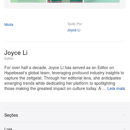
+5
lançamento conduzido com maestria. Fãs dedicados e
Mais
insiders de moda já haviam notado o artista apostando
fortemente na varejista espanhola ao longo de 2026.
Texto Por
Moda
Joyce Li
Ele subiu ao maior palco do mundo no Super Bowl
Halftime Show usando um look Zara feito sob medida e,
mais recentemente, foi vestido pela marca para o Met
Joyce Li
Gala, ocasião em que o novo logo Benito Antonio foi
Editor
sutilmente revelado na cadeira de seu camarim.
For over half a decade, Joyce Li has served as an Editor on
Hypebeast's global team, leveraging profound industry insights to
Agora oficialmente disponível ao público, a linha
capture the zeitgeist. Through her editorial lens, she anticipates
emerging trends while dedicating her platform to spotlighting
colaborativa traduz o estilo pessoal vibrante e o
those making the greatest impact on culture today. A …
Leia mais
universo criativo de Bad Bunny. A coleção extensa foi
pensada para oferecer ampla versatilidade, misturando
essenciais do dia a dia com pegada streetwear, como
Seções
moletons pesados e bonés, a ternos de alfaiataria
sofisticados e bem estruturados. É uma estética que
Loja