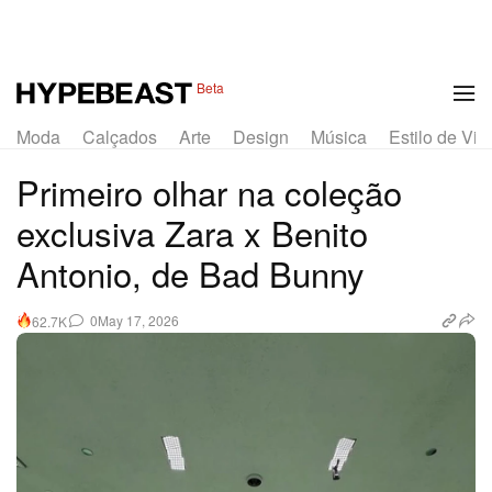
1 of 7
Beta
Moda
Calçados
Arte
Design
Música
Estilo de Vid
Primeiro olhar na coleção
exclusiva Zara x Benito
Antonio, de Bad Bunny
0
May 17, 2026
62.7K