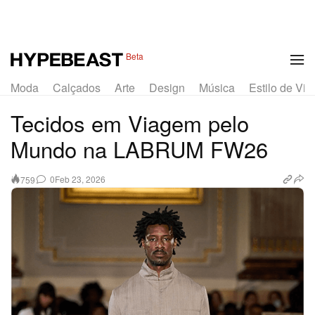
1 of 32
Beta
Moda
Calçados
Arte
Design
Música
Estilo de Vid
Tecidos em Viagem pelo
Mundo na LABRUM FW26
0
Feb 23, 2026
759