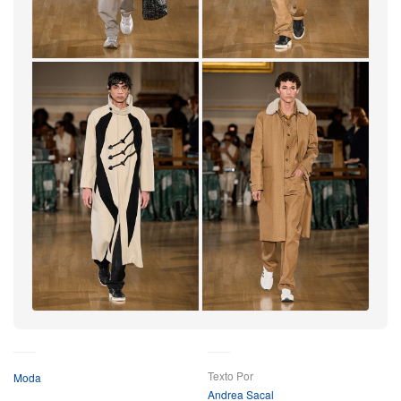
desenham o mapa dos deslocamentos globais.
Em outros momentos, versões do chamado Canadian
tuxedo apareceram vazadas nos ombros, ternos xadrez
evocaram ao mesmo tempo tradição e subversão, e
máscaras faciais cobertas de conchas introduziram
uma aura tátil e quase cerimonial. Looks metalizados
cintilaram sob as luzes da passarela, reforçando a tese
central da LABRUM: têxteis vão muito além da roupa
— são registros de troca, resiliência e história
compartilhada.
Veja de perto a LABRUM FW26 na galeria acima.
+29
Mais
Texto Por
Moda
Andrea Sacal