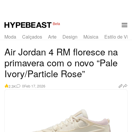
1 of 8
Beta
Moda
Calçados
Arte
Design
Música
Estilo de Vid
Air Jordan 4 RM floresce na
primavera com o novo “Pale
Ivory/Particle Rose”
0
Feb 17, 2026
2.3K