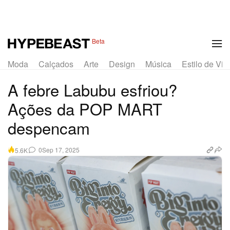
Beta
Moda
Calçados
Arte
Design
Música
Estilo de Vid
A febre Labubu esfriou?
Ações da POP MART
despencam
0
Sep 17, 2025
5.6K