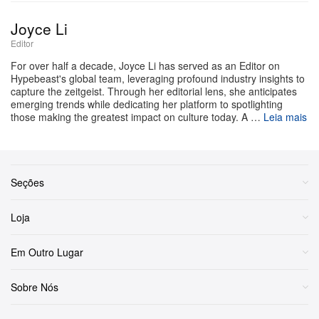
em Hong Kong — a maior baixa desde abril — depois
Joyce Li
de um downgrade do JPMorgan Chase & Co. No
Editor
primeiro semestre de 2025, a série “Monsters”, que
For over half a decade, Joyce Li has served as an Editor on
inclui Labubu, faturou impressionantes US$ 677
Hypebeast's global team, leveraging profound industry insights to
capture the zeitgeist. Through her editorial lens, she anticipates
milhões, salto anual de mais de 600%. A receita total
emerging trends while dedicating her platform to spotlighting
da POP MART mais do que dobrou, sinal de que,
those making the greatest impact on culture today. A …
Leia mais
embora o clima entre investidores seja frágil, o apetite
do consumidor continua fortíssimo.
Seções
A recente queda de preços no mercado secundário, que
tirou o sono de alguns analistas, é na verdade reflexo
Loja
da estratégia da própria Pop Mart. A empresa acelerou
a produção para tirar força dos cambistas e colocar os
Em Outro Lugar
brinquedos nas mãos dos fãs de verdade. Esse
Sobre Nós
movimento deliberado para “furar a bolha de revenda”
derrubou as cotações de segunda mão e, de tabela,