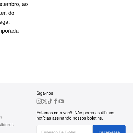
setembro, ao
er, do
aga.
emporada
Siga-nos
Estamos com você. Não perca as últimas
es
notícias assinando nossos boletins.
tidores
Inscrever-se