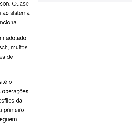
rson. Quase
m ao sistema
ncional.
am adotado
sch, muitos
des de
.
até o
s operações
sfiles da
u primeiro
 seguem