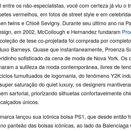
l entre os não-especialistas, você com certeza já viu o t
etes vermelhos, em fotos de street style e em celebrida
en twins e Chloë Sevigny. Durante seu último ano na P
esign, em 2002, McCollough e Hernandez fundaram
Pro
 coleção de tese co-projetada foi comprada por completo
e luxo Barneys. Quase que instantaneamente, Proenza S
eridinho sofisticado da cena de moda de Nova York. Os 
aram a sutileza da moda contemporânea, livres de tend
ciclos tumultuados de logomania, do fenômeno Y2K indu
super saturação do quiet luxury, os designers mantivera
m sartorial, priorizando silhuetas confortavelmente chi
 calçados únicos.
marca lançou sua icônica bolsa PS1, que desde então f
no panteão das bolsas icônicas, ao lado da Balenciaga C