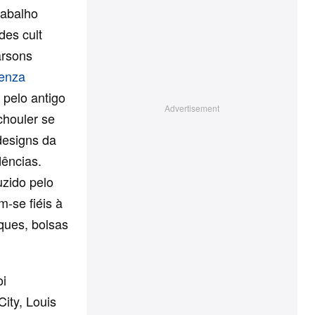
rabalho
des cult
arsons
enza
 pelo antigo
chouler se
designs da
ências.
zido pelo
m-se fiéis à
ques, bolsas
oi
ity, Louis