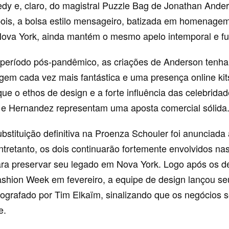
edy e, claro, do magistral Puzzle Bag de Jonathan Ande
ois, a bolsa estilo mensageiro, batizada em homenage
Nova York, ainda mantém o mesmo apelo intemporal e fu
período pós-pandêmico, as criações de Anderson tenh
em cada vez mais fantástica e uma presença online kit
e o ethos de design e a forte influência das celebrida
e Hernandez representam uma aposta comercial sólida
stituição definitiva na Proenza Schouler foi anunciada 
tretanto, os dois continuarão fortemente envolvidos na
ra preservar seu legado em Nova York. Logo após os de
shion Week em fevereiro, a equipe de design lançou se
otografado por Tim Elkaïm, sinalizando que os negócios
e.