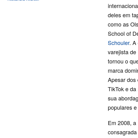
internaciona
deles em tap
como as Ols
School of D
Schouler
. A
varejista d
tornou o qu
marca domin
Apesar dos 
TikTok e da 
sua abordage
populares e
Em 2008, a 
consagrada 