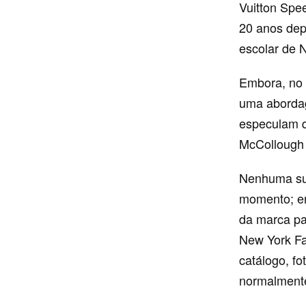
Vuitton Spe
20 anos dep
escolar de 
Embora, no 
uma abordag
especulam qu
McCollough 
Nenhuma sub
momento; en
da marca pa
New York Fa
catálogo, f
normalment