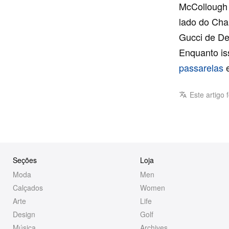
McCollough 
lado do Chan
Gucci de De
Enquanto is
passarelas
e
Este artigo 
Seções
Loja
Moda
Men
Calçados
Women
Arte
Life
Design
Golf
Música
Archives