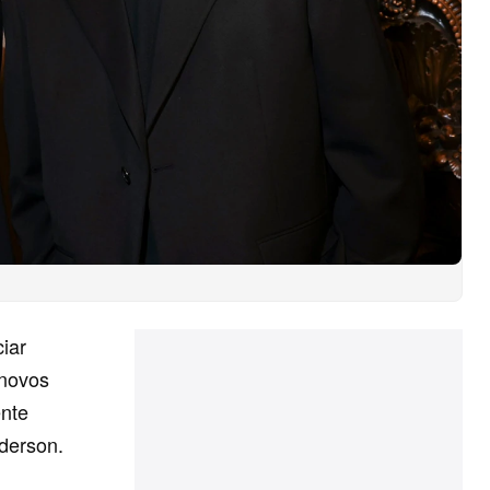
iar
novos
ente
derson.