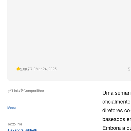
S
0
Mar 24, 2025
2.0K
Link
Compartilhar
Uma semana 
oficialment
Moda
diretores co
baseados em
Texto Por
Embora a du
Alexandra Hildreth