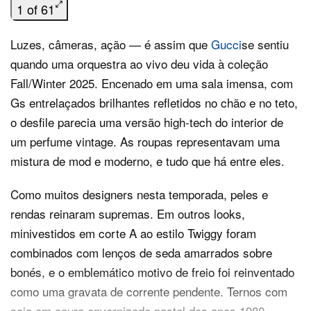
1 of 61
Luzes, câmeras, ação — é assim que
Gucci
se sentiu
quando uma orquestra ao vivo deu vida à coleção
Fall/Winter 2025. Encenado em uma sala imensa, com
Gs entrelaçados brilhantes refletidos no chão e no teto,
o desfile parecia uma versão high-tech do interior de
um perfume vintage. As roupas representavam uma
mistura de mod e moderno, e tudo que há entre eles.
Como muitos designers nesta temporada, peles e
rendas reinaram supremas. Em outros looks,
minivestidos em corte A ao estilo Twiggy foram
combinados com lenços de seda amarrados sobre
bonés, e o emblemático motivo de freio foi reinventado
como uma gravata de corrente pendente. Ternos com
saia em couro envernizado pastel dos anos 1980