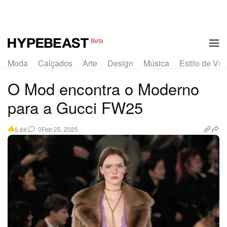
1 of 61
Beta
Moda
Calçados
Arte
Design
Música
Estilo de Vid
O Mod encontra o Moderno
para a Gucci FW25
0
Feb 25, 2025
5.6K