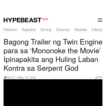
Beta
Fashion
Sapatos
Sining
Disenyo
Musika
Lifestyle
Bagong Trailer ng Twin Engine
para sa ‘Mononoke the Movie’
Ipinapakita ang Huling Laban
Kontra sa Serpent God
0
May 15, 2026
581