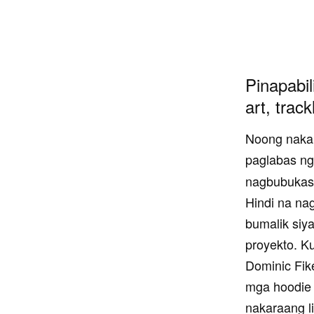
Pinapabil
art, track
Noong nakar
paglabas ng
nagbubukas 
Hindi na nag
bumalik siya
proyekto. K
Dominic Fik
mga hoodie 
nakaraang li