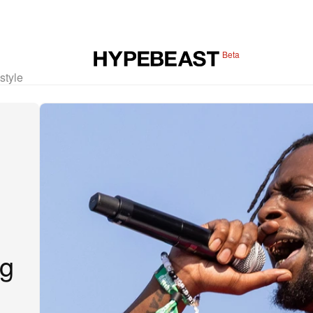
Beta
estyle
ng