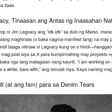
sa itaas.
acy, Tinaasan ang Antas ng Inaasahan Nat
rop ni Jim Legxacy ang “idk idk” sa dulo ng Marso, mara
lang maghinala (o baka nagma-manifest lang) na may p
indi talaga nilinaw ni Legxacy kung oo o hindi—hangga
g mag-post siya sa X para kumpirmahing may proyekto n
baka nga lang matagalan nang kaunti. “i am working on
e a while, bare with,” ang isinulat niya. Kaya naming mag
ll (at ang fam) para sa Denim Tears