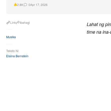
0
Apr 17, 2026
2.8K
Link
Ibahagi
Lahat ng pin
time na ina
Musika
Teksto Ni
Elaina Bernstein