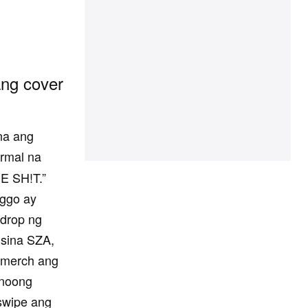
ang cover
na ang
ormal na
E SH!T.”
nggo ay
 drop ng
 sina SZA,
a merch ang
 noong
-swipe ang