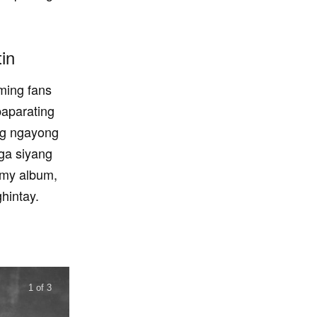
in
ming fans
aparating
ng ngayong
ga siyang
 my album,
hintay.
1 of 3