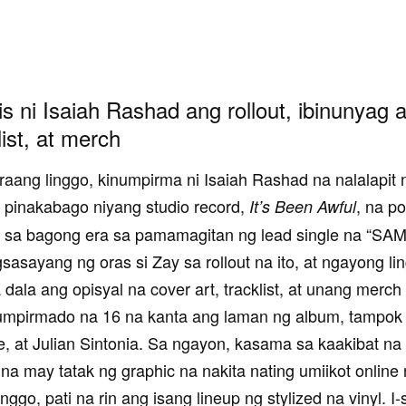
is ni Isaiah Rashad ang rollout, ibinunyag 
list, at merch
aang linggo, kinumpirma ni Isaiah Rashad na nalalapit 
 pinakabago niyang studio record,
, na p
It’s Been Awful
sa bagong era sa pamamagitan ng lead single na “SAM
sasayang ng oras si Zay sa rollout na ito, at ngayong li
 dala ang opisyal na cover art, tracklist, at unang merch
umpirmado na 16 na kanta ang laman ng album, tampok
e, at Julian Sintonia. Sa ngayon, kasama sa kaakibat n
na may tatak ng graphic na nakita nating umiikot online
nggo, pati na rin ang isang lineup ng stylized na vinyl. I