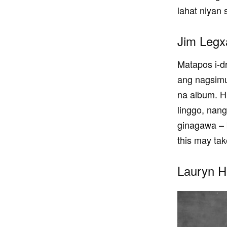
lahat niyan 
Jim Legx
Matapos i-d
ang nagsimu
na album. H
linggo, nan
ginagawa – 
this may tak
Lauryn Hi