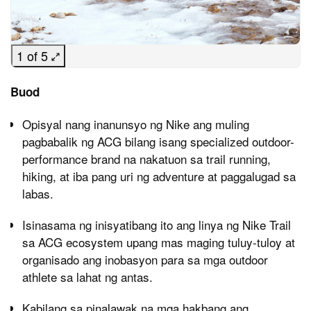
1 of 5
Buod
Opisyal nang inanunsyo ng Nike ang muling
pagbabalik ng ACG bilang isang specialized outdoor-
performance brand na nakatuon sa trail running,
hiking, at iba pang uri ng adventure at paggalugad sa
labas.
Isinasama ng inisyatibang ito ang linya ng Nike Trail
sa ACG ecosystem upang mas maging tuluy-tuloy at
organisado ang inobasyon para sa mga outdoor
athlete sa lahat ng antas.
Kabilang sa pinalawak na mga hakbang ang