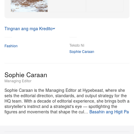
kategoryang Nike Trail sa ilalim ng ACG umbrella, layon
ng brand na i-leverage ang dekada-dekadang
karanasan nito sa pagtakbo upang bumuo ng mga
Tingnan ang mga Kredito
technical solution tulad ng ACG Ultrafly at ACG
Zegama. Sa panig ng apparel, tampok sa koleksiyon
Teksto Ni
Fashion
ang mga purpose-built na piraso gaya ng Radical
Sophie Caraan
AirFlow racing top at Lava Loft down jacket, na kapwa
idinisenyo para kayanin ang matitinding kondisyon sa
Sophie Caraan
kabundukan.
Managing Editor
Higit pa sa product innovation, malaki ang iniinvest ng
Sophie Caraan is the Managing Editor at Hypebeast, where she
sets the editorial direction, standards, and output strategy for the
Nike sa cultural at competitive na aspeto ng outdoor
HQ team. With a decade of editorial experience, she brings both a
community. Pinalawak ng All Conditions Racing
storyteller's instinct and a strategist's eye — spotlighting the
figures and movements that shape the cul…
Basahin ang Higit Pa
Department ang roster nito upang isama ang mga elite
trail runner mula sa US, Japan, at Korea na tutulong sa
pag-test ng mga prototype. Bukod pa rito, pinalalawak