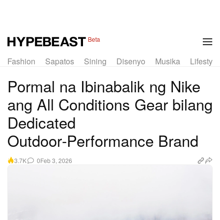
1 of 5
Beta
Fashion
Sapatos
Sining
Disenyo
Musika
Lifestyle
Pormal na Ibinabalik ng Nike
ang All Conditions Gear bilang
Dedicated
Outdoor‑Performance Brand
0
Feb 3, 2026
3.7K