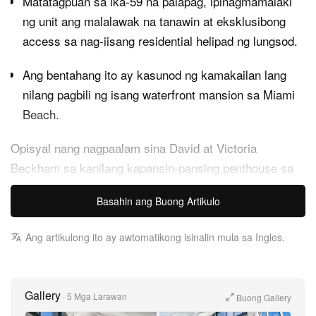
Matatagpuan sa ika-59 na palapag, ipinagmamalaki
ng unit ang malalawak na tanawin at eksklusibong
access sa nag-iisang residential helipad ng lungsod.
Ang bentahang ito ay kasunod ng kamakailan lang
nilang pagbili ng isang waterfront mansion sa Miami
Beach.
Opisyal nang nagpaalam sina David at Victoria
Beckham sa kanilang kapansin-pansing penthouse sa
One Thousand Museum sa Miami, matapos ibenta ang
Basahin ang Buong Artikulo
marangyang tirahan sa halagang humigit-kumulang $25
milyon USD. Nagtala sila ng malaking tubo sa
Ang artikulong ito ay awtomatikong isinalin mula sa Ingles.
bentahang ito, dahil nabili nila ang full-floor unit sa
skyscraper na dinisenyo ni Zaha Hadid sa halagang
$19.8 milyon USD noong 2020 bilang base para sa mga
Gallery
·
5 Mga Larawan
Buong Gallery
proyekto ni David sa Inter Miami CF.