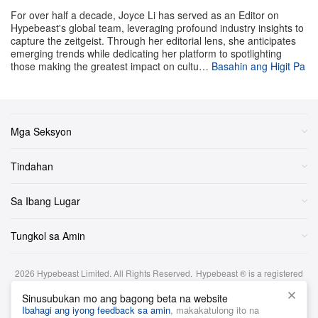
For over half a decade, Joyce Li has served as an Editor on
Bagama’t iniwan na ng mag-asawang Beckham ang
Hypebeast's global team, leveraging profound industry insights to
partikular na downtown address na ito, nananatiling
capture the zeitgeist. Through her editorial lens, she anticipates
emerging trends while dedicating her platform to spotlighting
malaki ang presensya nila sa South Florida.
those making the greatest impact on cultu…
Basahin ang Higit Pa
Kamakailan, binili ng pamilya ang isang malawak na
waterfront estate sa North Bay Road sa halagang
humigit-kumulang $72 milyon USD, na nagpapahiwatig
Mga Seksyon
ng paglipat mula sa high-rise living tungo sa mas
pribado, compound-style na tirahan habang lalo pang
Tindahan
lumalalim ang ugnayan nila sa lungsod.
Sa Ibang Lugar
Tungkol sa Amin
2026
Hypebeast Limited
. All Rights Reserved.
Hypebeast ® is a registered
trademark of Hypebeast Hong Kong Ltd.
Sinusubukan mo ang bagong beta na website
Mga Tuntunin at Kundisyon
|
Patakaran sa Privacy
|
Patakaran sa Cookie
|
Ibahagi ang iyong feedback sa amin
, makakatulong ito na
Disclaimer sa Pamumuhunan