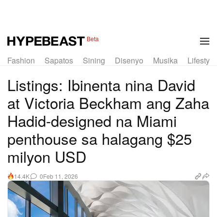
1 of 5
Beta
Fashion
Sapatos
Sining
Disenyo
Musika
Lifestyle
Listings: Ibinenta nina David
at Victoria Beckham ang Zaha
Hadid-designed na Miami
penthouse sa halagang $25
milyon USD
0
Feb 11, 2026
14.4K