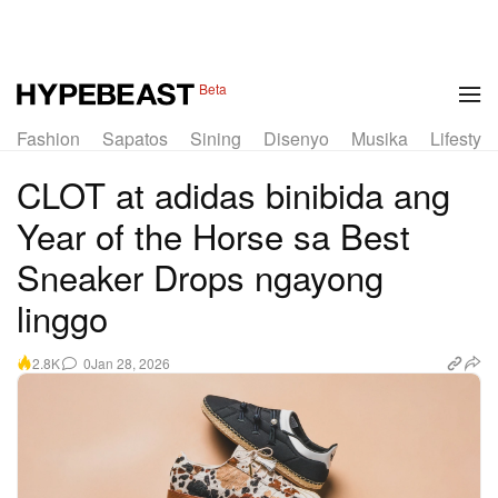
Beta
Fashion
Sapatos
Sining
Disenyo
Musika
Lifestyle
CLOT at adidas binibida ang
Year of the Horse sa Best
Sneaker Drops ngayong
linggo
0
Jan 28, 2026
2.8K