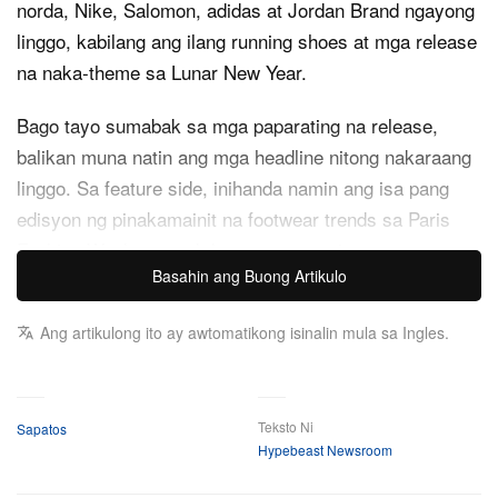
norda, Nike, Salomon, adidas at Jordan Brand ngayong
linggo, kabilang ang ilang running shoes at mga release
na naka-theme sa Lunar New Year.
Bago tayo sumabak sa mga paparating na release,
balikan muna natin ang mga headline nitong nakaraang
linggo. Sa feature side, inihanda namin ang isa pang
edisyon ng pinakamainit na footwear trends sa Paris
Fashion Week, tampok kung ano ang sinuot ng mga
Basahin ang Buong Artikulo
dumalo.
Para naman sa Nike, ang bagong global ambassador
Ang artikulong ito ay awtomatikong isinalin mula sa Ingles.
nitong si LISA ang bida sa pinakabagong NikeSKIMS
campaign. Nag-leak din ang susunod na collab ng The
Swoosh with Supreme: tatlong colorway ng SB-branded
Teksto Ni
Sapatos
Hypebeast Newsroom
Air Max CB 94 Low. Samantala, pinatutunayan ng brand
na marami pang espesyal na Air Max 95 colorways ang