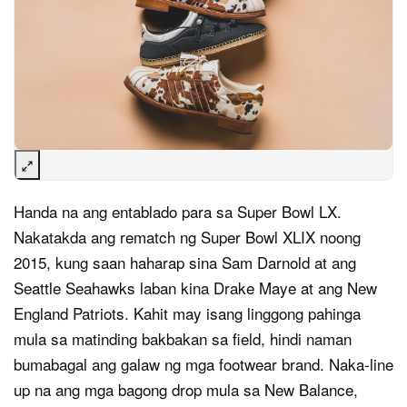
Handa na ang entablado para sa Super Bowl LX.
Nakatakda ang rematch ng Super Bowl XLIX noong
2015, kung saan haharap sina Sam Darnold at ang
Seattle Seahawks laban kina Drake Maye at ang New
England Patriots. Kahit may isang linggong pahinga
mula sa matinding bakbakan sa field, hindi naman
bumabagal ang galaw ng mga footwear brand. Naka-line
up na ang mga bagong drop mula sa New Balance,