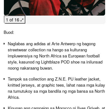
1 of 16
Buod:
Naglabas ang adidas at Arte Antwerp ng bagong
streetwear collection na hango sa kulturang
impluwensiya ng North Africa sa European football
style, kasunod ng Lightblaze POD shoe na inilunsad
noong nakaraang buwan.
Tampok sa collection ang Z.N.E. PU leather jacket,
knitted jerseys, at graphic tees, lahat nasa mga kulay
na tumutukoy sa mga bandila ng mga bansa sa North
Africa.
Kinunan ang campaign sa Morocco ni Ilyes Griyeb, at