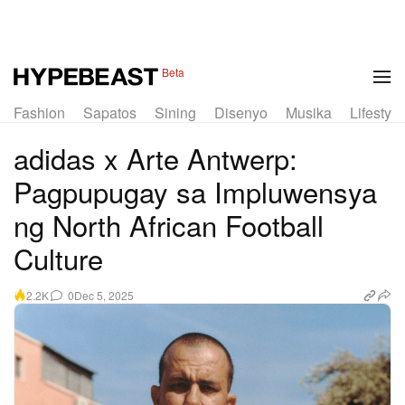
1 of 16
Beta
Fashion
Sapatos
Sining
Disenyo
Musika
Lifestyle
adidas x Arte Antwerp:
Pagpupugay sa Impluwensya
ng North African Football
Culture
0
Dec 5, 2025
2.2K