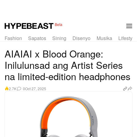
1 of 7
Beta
Fashion
Sapatos
Sining
Disenyo
Musika
Lifestyle
AIAIAI x Blood Orange:
Inilulunsad ang Artist Series
na limited-edition headphones
0
Oct 27, 2025
2.7K