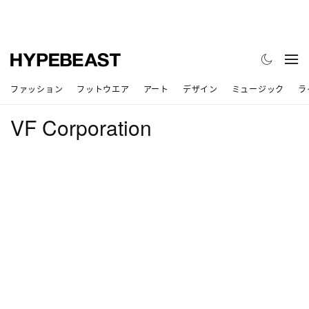
ファッション
フットウエア
アート
デザイン
ミュージック
ラ
VF Corporation