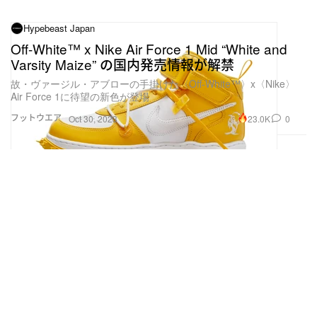
Hypebeast Japan
Off-White™ x Nike Air Force 1 Mid “White and
Varsity Maize” の国内発売情報が解禁
故・ヴァージル・アブローの手掛けた〈Off-White™️〉x〈Nike〉
Air Force 1に待望の新色が登場
フットウエア
23.0K
0
Oct 30, 2023