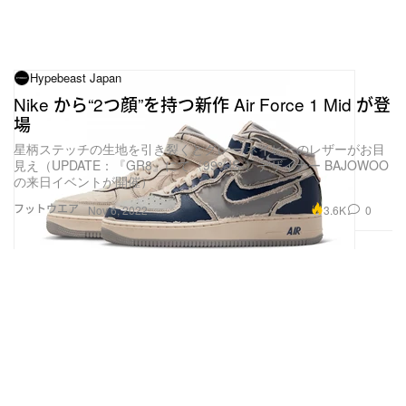
Hypebeast Japan
Nike から“2つ顔”を持つ新作 Air Force 1 Mid が登
場
星柄ステッチの生地を引き裂くとグレー/ネイビーのレザーがお目
見え（UPDATE：『GR8』にて〈99%IS-〉デザイナー BAJOWOO
の来日イベントが開催）
フットウエア
3.6K
0
Nov 6, 2022