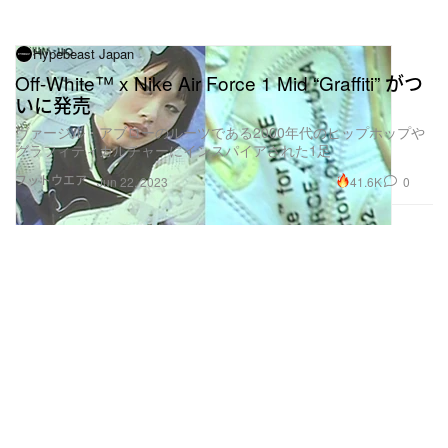
Hypebeast Japan
Off-White™ x Nike Air Force 1 Mid “Graffiti” がつ
いに発売
ヴァージル・アブローのルーツである2000年代のヒップホップや
グラフィティカルチャーにインスパイアされた1足
フットウエア
41.6K
0
Jun 22, 2023