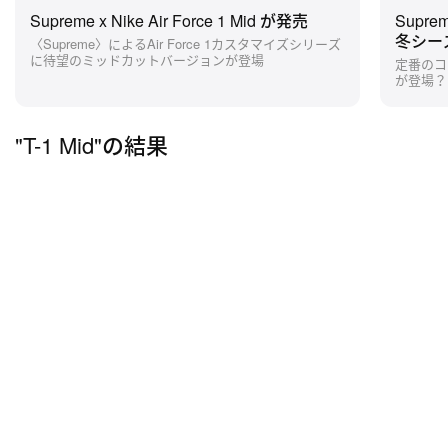
Supreme x Nike Air Force 1 Mid が発売
Suprem
冬シー
〈Supreme〉によるAir Force 1カスタマイズシリーズ
に待望のミッドカットバージョンが登場
定番のコ
が登場？
"T-1 Mid"の結果