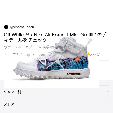
Hypebeast Japan
Off-White™ x Nike Air Force 1 Mid “Graffiti” のデ
ィテールをチェック
ヴァージル・アブローの美学が集約された1足
フットウエア
2.5K
0
Sep 25, 2022
前のページ
次のページ
1
2
3
...
7
ジャンル別
ストア