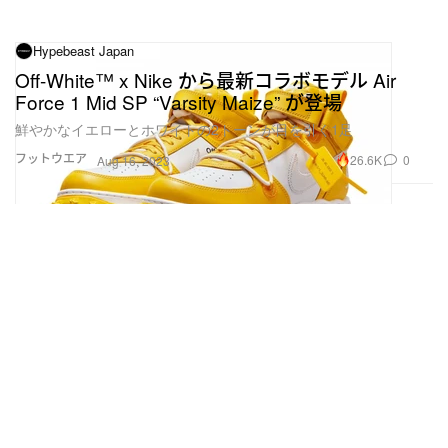
Hypebeast Japan
Off-White™ x Nike から最新コラボモデル Air
Force 1 Mid SP “Varsity Maize” が登場
鮮やかなイエローとホワイトの2トーンが目を引く1足
フットウエア
26.6K
0
Aug 16, 2023