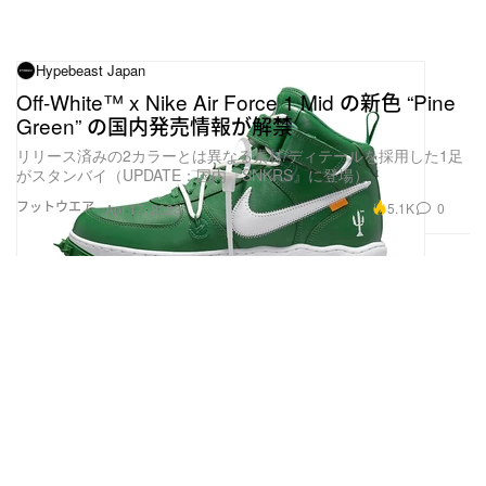
Hypebeast Japan
Off-White™ x Nike Air Force 1 Mid の新色 “Pine
Green” の国内発売情報が解禁
リリース済みの2カラーとは異なる素材/ディテールを採用した1足
がスタンバイ（UPDATE：国内『SNKRS』に登場）
フットウエア
5.1K
0
Apr 17, 2023