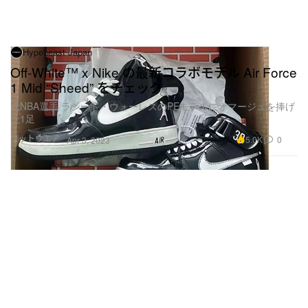
Hypebeast Japan
Off-White™ x Nike の最新コラボモデル Air Force
1 Mid “Sheed” をチェック
元NBA選手 ラシード・ウォーレスのPEモデルにオマージュを捧げ
た1足
フットウエア
5.0K
0
Apr 3, 2023