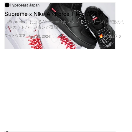
Hypebeast Japan
Supreme x Nike Air Force 1 Mid が発売
〈Supreme〉によるAir Force 1カスタマイズシリーズに待望のミ
ッドカットバージョンが登場
フットウエア
41.3K
0
Aug 28, 2024