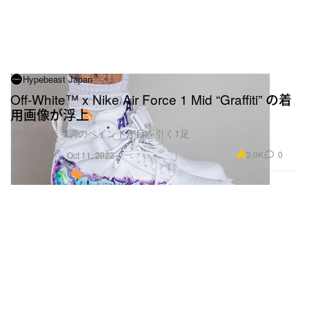
Hypebeast Japan
Off-White™ x Nike Air Force 1 Mid “Graffiti” の着
用画像が浮上
グラフィティ調のペイントが目を引く1足
フットウエア
3.0K
0
Oct 11, 2022