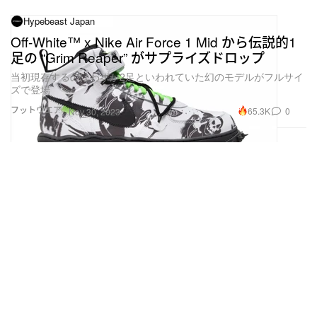
Hypebeast Japan
Off-White™ x Nike Air Force 1 Mid から伝説的1
足の “Grim Reaper” がサプライズドロップ
当初現存するのはわずか2足といわれていた幻のモデルがフルサイ
ズで登場
フットウエア
65.3K
0
Nov 30, 2023