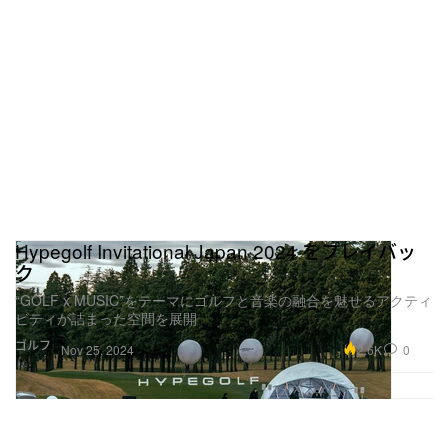
Hypegolf Invitational Japan 2024 をプレイバッ
ク
“GOLF x MUSIC”をテーマにゴルフと音楽の融合を魅せるアクティ
ビティが詰まった空間を展開
ゴルフ
2.6K
0
Nov 25, 2024