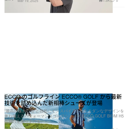
1.5K
0
Mar 19, 2025
ECCO のゴルフライン ECCO® GOLF から最新
技術を詰め込んだ新相棒シューズが登場
“最高の履き心地”と自然にインスパイアされたモダンなデザインを
兼ね備えるパフォーマンスゴルフシューズ ECCO GOLF BIOM H5
の魅力を掘り下げる