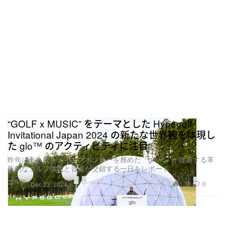
“GOLF x MUSIC” をテーマとした Hypegolf
Invitational Japan 2024 の新たな世界観を体現し
た glo™ のアクティビティに注目
昨年に引き続きメインスポンサーを務めた「glo™」が提案する革
新的なゴルフ体験と音楽が交錯する一日をレポート
ゴルフ
1.3K
0
Dec 23, 2024