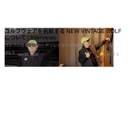
ゴルフウェアを刷新する NEW VINTAGE GOLF
について | Interviews
ゴルフの古着を極めたディレクター 西脇哲へインタビュー
ゴルフ
3.0K
0
Jan 30, 2026