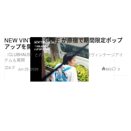
NEW VINTAGE GOLF が原宿で期間限定ポップ
アップを開催
〈CLUBHAUS〉との限定コラボTシャツや厳選ヴィンテージアイ
テムも展開
ゴルフ
863
0
Jun 25, 2026