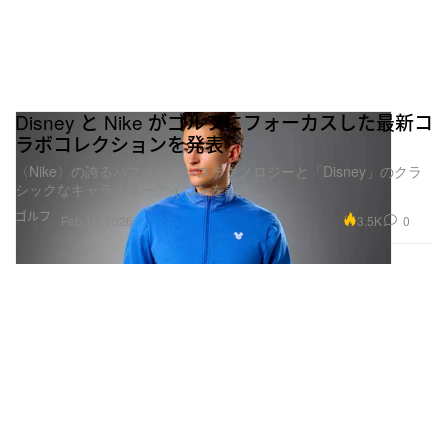
Disney と Nike がゴルフにフォーカスした最新コ
ラボコレクションを発表
〈Nike〉の誇るパフォーマンステクノロジーと「Disney」のクラ
シックなキャラクターアイコンを融合
ゴルフ
3.5K
0
Feb 18, 2026