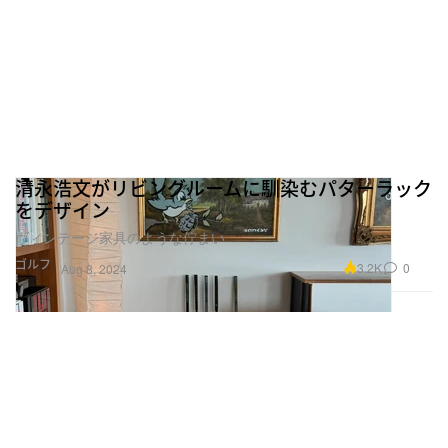
清永浩文がリビングルームに馴染むパターラック
をデザイン
ヴィンテージ家具のような佇まい
ゴルフ
3.2K
0
Aug 8, 2024