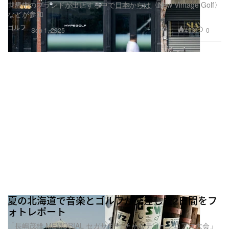
世界中のブランドが出店する中で日本からは〈New Vintage Golf〉
などが参加
ゴルフ
453
0
Sep 1, 2025
夏の北海道で音楽とゴルフが交差した2日間をフ
ォトレポート
「長嶋茂雄 MEMORIAL セガサミー チャリティープロアマ大会」