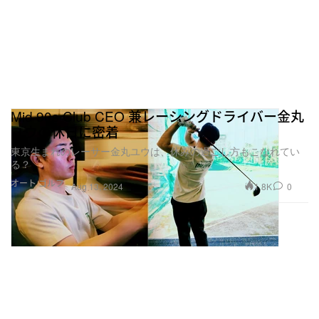
Mid 90s Club CEO 兼レーシングドライバー金丸
ユウの休日に密着
東京生まれのレーサー金丸ユウは、休みの過ごし方もこなれてい
る？
オート
ゴルフ
1.8K
0
Aug 13, 2024