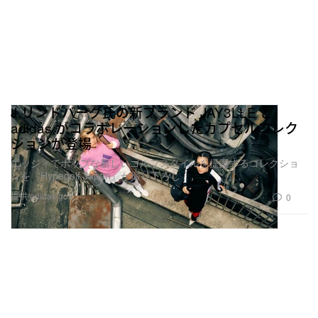
J.リンドバーグ氏の新ブランド JAY3LLE と
adidas がコラボレーションしたカプセルコレク
ションが登場
エッジィでポップな新しいゴルフスタイルを提案するコレクショ
ンを『Hypegolf Japan』が撮り下ろし
提供 adidas golf
0