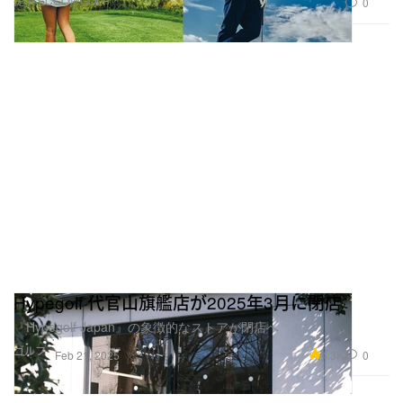
提供 ECCO® GOLF
0
Hypegolf 代官山旗艦店が2025年3月に閉店
『Hypegolf Japan』の象徴的なストアが閉店へ
ゴルフ
4.3K
0
Feb 21, 2025