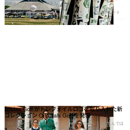
の現場に『Hypegolf』が潜入
提供 SEGA SAMMY HOLDINGS
792
0
adidas Golf がトレフォイルロゴを取り入れた新
コレクション Originals Golf を発表
“ゴルフコースでは、誰もがオリジナルな形でゴルフを楽しんでほ
しい”という思いを込めたこだわりのスタイルを提案