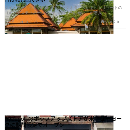
タイ・プーケットの西海岸、バンタオ湾に広がる巨大リゾートの
ゴルフデスティネーションに今回『Hypegolf』が潜入
ゴルフ
539
0
Oct 10, 2025
Hypegolf のポップアップストアが米ニューヨー
クに期間限定でオープン