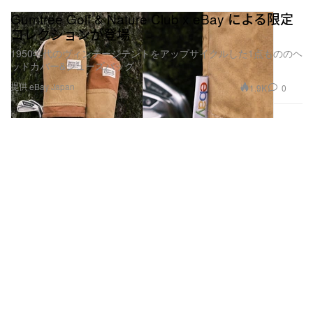
Gumtree Golf & Nature Club x eBay による限定
コレクションが登場
1950年代のヴィンテージテントをアップサイクルした1点もののヘ
ッドカバー&シューズバッグ
提供 eBay Japan
1.9K
0