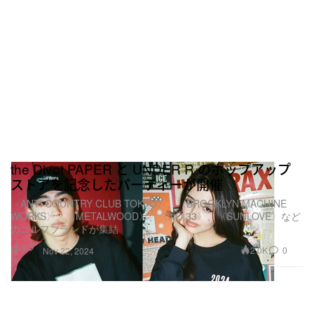
the Divot PAPER と UNDER R のポップアップ
ストアを記念したパーティーが開催
〈ANTi COUNTRY CLUB TOKYO〉、〈BROOKLYN MACHINE
WORKS〉、〈METALWOOD〉、〈NO.33〉、〈SUNLOVE〉など
のゴルフブランドが集結
ゴルフ
2.0K
0
Nov 22, 2024