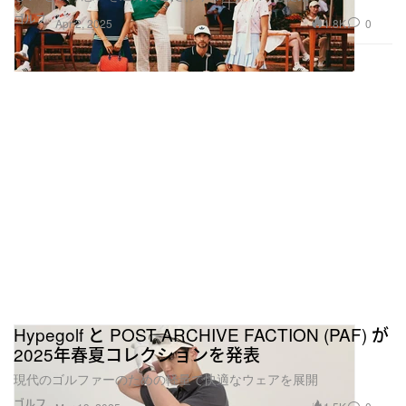
ゴルフ
1.8K
0
Apr 2, 2025
Hypegolf と POST ARCHIVE FACTION (PAF) が
2025年春夏コレクションを発表
現代のゴルファーのための軽量で快適なウェアを展開
ゴルフ