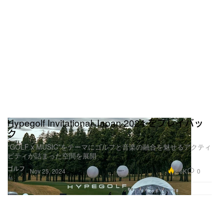
Hypegolf Invitational Japan 2024 をプレイバッ
ク
“GOLF x MUSIC”をテーマにゴルフと音楽の融合を魅せるアクティ
ビティが詰まった空間を展開
ゴルフ
2.6K
0
Nov 25, 2024