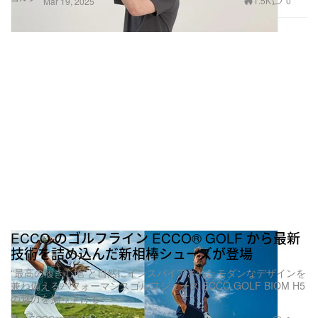
1.5K
0
Mar 19, 2025
ECCO のゴルフライン ECCO® GOLF から最新
技術を詰め込んだ新相棒シューズが登場
“最高の履き心地”と自然にインスパイアされたモダンなデザインを
兼ね備えるパフォーマンスゴルフシューズ ECCO GOLF BIOM H5
の魅力を掘り下げる