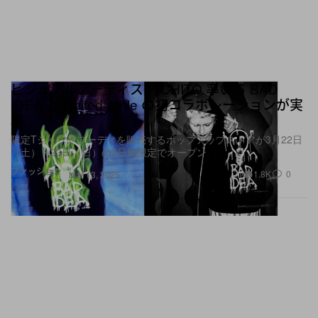
ビジュアルアーティスト CHITO 率いる BAD
IDEA と United Athle の初コラボレーションが実
現
限定Tシャツやフーディを販売するポップアップストアが3月22日
（土）・23日（日）の2日間限定でオープン
ファッション
1.8K
0
Mar 13, 2025