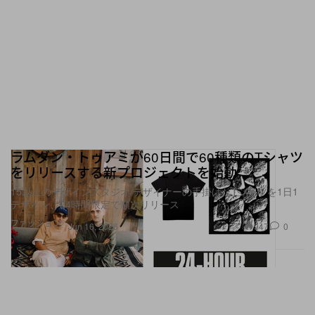
プロダクトが完成。サイズはS（17万6,000円）と
L（18万7,000円、共に税込）の2種類がラインアッ
プする。
〈DIE DREI BERGE〉x〈PORTER〉によるコラボ
レーションアイテムは、3月15日（土）より
『PORTER OMOTESANDO』および『PORTER
ラムダン・トゥアミが60日間で60種類のTシャツ
SHINJUKU』にて販売予定（*オンラインでの販売
をリリースする新プロジェクトを始動
は無し）。いずれも完全数量限定のため、在庫がな
15以上のデザインスタジオ/デザイナーの手掛けたTシャツを1日1
デザイン、24時間限定で順次リリース
くなり次第販売終了となる。また、コラボレーショ
ファッション
947
0
Jun 16, 2026
ンアイテムのローンチを記念したイベントが
『PORTER OMOTESANDO』にて同日より開催。
本イベントではコラボバックパック2型に加え、日
本初上陸の〈DIE DREI BERGE〉オリジナルアイテ
ムの販売も実施。国内で唯一〈DIE DREI BERGE〉
のアイテムを直接手にとれる貴重な機会となるた