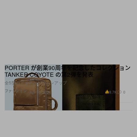
この投稿をInstagramで見る
PORTER が創業90周年を記念したコレクション
TANKER COYOTE の第2弾を発表
全5型のアイテムがラインアップ
ファッション
8.7K
0
Apr 10, 2026
PORTER_OFFICIAL(@porter_yoshida_co.official)がシェアした投稿