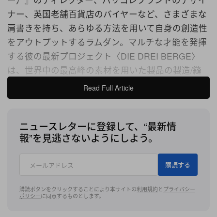
ナー、英国老舗百貨店のバイヤーなど、さまざまな
肩書きを持ち、あらゆる方法を用いて自身の創造性
をアウトプットするラムダン。マルチな才能を発揮
する彼の最新プロジェクト〈DIE DREI BERGE〉
は、世界中の最高峰の素材を用いた製品の製造/縫
製を日本とイタリアで行い、クオリティを何よりも
Read Full Article
大切にした決して妥協しないものづくりを行ってい
る。
ニュースレターに登録して、“最新情
報”を見逃さないようにしよう。
両者の初となるコラボレーションでは、スイスの山
岳地帯でホテルを経営するラムダンの山に対する敬
購読する
愛から、オーセンティックなハイキング用バックパ
ック2型を製作。〈PORTER〉のバックパックをベ
購読ボタンをクリックすることにより本サイトの
利用規約
と
プライバシー
ースに、海や山からインスピレーションを受けたデ
ポリシー
に同意するものとします。
ィティールを注入した。メイン素材には、もともと