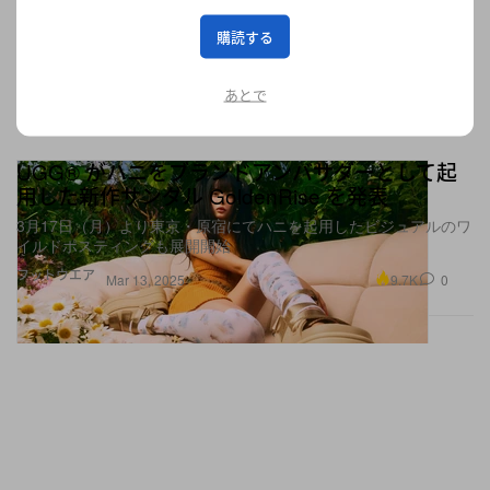
購読する
あとで
UGG®︎ がハニをブランドアンバサダーとして起
用した新作サンダル GoldenRise を発表
3月17日（月）より東京・原宿にてハニを起用したビジュアルのワ
イルドポスティングも展開開始
フットウエア
9.7K
0
Mar 13, 2025