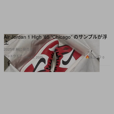
Air Jordan 1 High '85 “Chicago” のサンプルが浮
上
2025年秋に発売か
フットウエア
24.2K
0
Mar 13, 2025