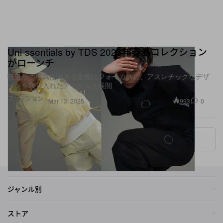
Uni-ssentials by TDS 2025年春夏コレクション
がローンチ
軽量かつ通気性のある生地にフォーカスし、アスレチックなデザ
インを取り入れたアイテムを展開
ファッション
993
0
Mar 13, 2025
More ▾
ジャンル別
ストア
関連サイト