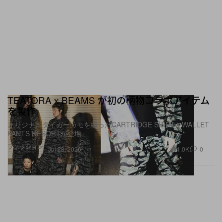
TEATORA x BEAMS が初の柄物コラボアイテム
を製作
オリジナルタイガーカモを纏ったCARTRIDGE SHIRTとWALLET
PANTS RESORTが登場
ファッション
1.0K
0
Jul 28, 2026