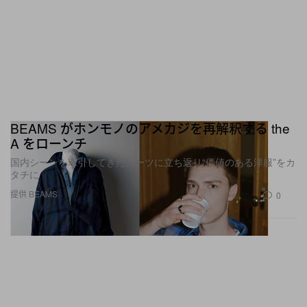
BEAMS がホンモノのアメカジを再解釈する the
A をローンチ
国内シーンを牽引してきたルーツに立ち返り“価値のある洋服”をカ
タチに
提供 BEAMS
0