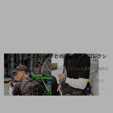
め、ぜひ足を運んでみてほしい。
DIE DREI BERGE in the PORTER Gallery 1
開催期間：2025年3月15日（土）〜31日（月）
会場：PORTER OMOTESANDO the PORTER
Gallery 1
住所：東京都渋谷区神宮前5-6-8
PORTER が JJJJound との最新コラボコレクシ
ョンを発表
営業時間：12:00-20:00
“コミューター（移動者）”をテーマに、ミニマルな美学と機能性を
融合した全4型を展開
ファッション
4.5K
0
Jul 23, 2026