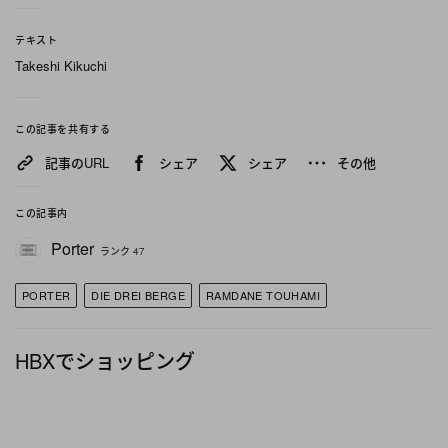
帆船の帆に使われていたキャンバス地を採用し、ヘ
ビーユースにも耐えうるタフな作りに。サイドポケ
テキスト
Takeshi Kikuchi
ットには漁網を、裏地には光沢感のあるナイロンツ
イルを使用することで異なる生地感を楽しめるデザ
インへと昇華。ステッチは通常よりも太い番手の糸
この記事を共有する
を用いて、ハンドステッチをモチーフにあえて粗く
記事のURL
シェア
シェア
その他
見えるような無骨さを表現。金具のパーツ類には本
この記事内
金メッキを施し、ヘビーオンスのキャンバス生地な
らではの風合いとラグジュアリー感のコントラスト
Porter
ランク 47
を演出した。
PORTER
DIE DREI BERGE
RAMDANE TOUHAMI
1 of 39
HBXでショッピング