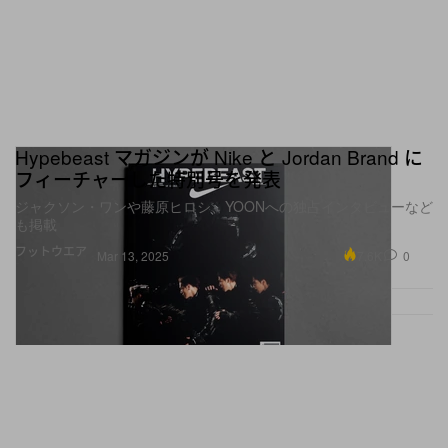
Hypebeast マガジンが Nike と Jordan Brand に
フィーチャーした特別号を発表
ジャクソン・ワンや藤原ヒロシ、YOONへの独占インタビューなど
も掲載
フットウエア
7.6K
0
Mar 13, 2025