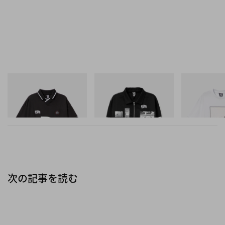
INITIAL
INITIAL
INITIAL
ハーネスのクッション材は、内側と外側で厚みを変
Billionaire Boys Club X Initial
Billionaire Boys Club X Initial
Billionaire Boys 
D Game Shirt
D Cotton Jacket
D Cotton T-Shirt
えることにより肩から落ちにくく、重さによってか
今すぐ購入
今すぐ購入
今すぐ購入
かる圧力を分散。また、PCが収納可能なポケット
や前面に配した多数のポケットなど、機能性が充実
しているのも嬉しい。さらに、バッグ本体とポケッ
トでキャンバス地の厚みを変えるなど、細部に至る
次の記事を読む
まで使い勝手にこだわった日本の職人技にも注目し
たい。ステッチや内装生地の豊かなカラーリングに
よる秀逸なデザインだけでなく、デイリーユースや
ハイキングなどのアウトドアシーンにも使用可能な