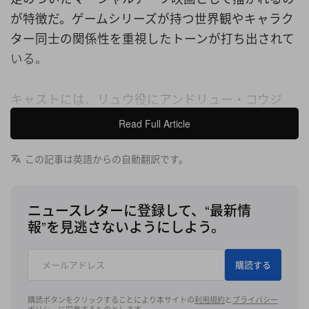
が特徴だ。ゲームシリーズが持つ世界観やキャラク
ター同士の関係性を重視したトーンが打ち出されて
いる。
キャストには、リュウ役にアンドリュー・コウジ
（Andrew Koji）、ケン・マスターズ役にノア・セン
Read Full Article
ティネオ（Noah Centineo）、春麗役にカリーナ・
リャン（Callina Liang）、そして豪鬼役にプロレス
この記事は英語からの自動翻訳です。
ラーのローマン・レインズ（Roman Reigns）と、
主要キャラクターを担う顔ぶれが集結。さらに、M.
ニュースレターに登録して、“最新情
バイソン役のデヴィット・ダストマルチャン
報”を見逃さないようにしよう。
（David Dastmalchian）をはじめ、コディー・ロー
ズ（Cody Rhodes）、エリック・アンドレ（Eric
購読する
André）、ヴィドゥユト・ジャームワール（Vidyut
Jammwal）、50セント（50 Cent）、ジェイソン・
購読ボタンをクリックすることにより本サイトの
利用規約
と
プライバシー
ポリシー
に同意するものとします。