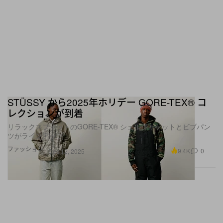
STÜSSY から2025年ホリデー GORE-TEX® コ
レクションが到着
リラックスフィットのGORE-TEX® シェルジャケットとビブパン
ツがラインアップ
ファッション
9.4K
0
Dec 12, 2025