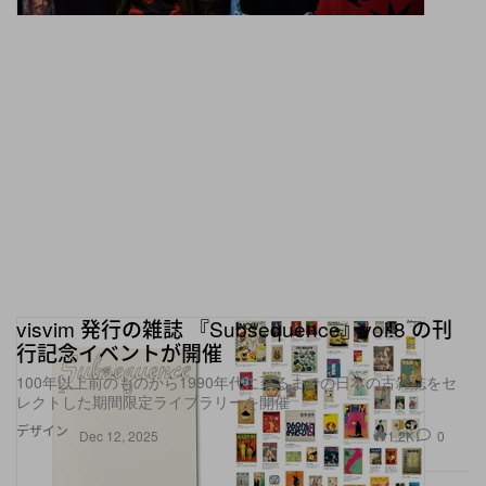
visvim 発行の雑誌 『Subsequence』vol.8 の刊
行記念イベントが開催
100年以上前のものから1990年代に至るまでの日本の古雑誌をセ
レクトした期間限定ライブラリーを開催
デザイン
1.2K
0
Dec 12, 2025