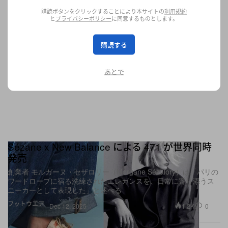
購読ボタンをクリックすることにより本サイトの
利用規約
と
プライバシーポリシー
に同意するものとします。
購読する
あとで
Sézane x New Balance による 471 が世界同時
発売
創業者 モルガーヌ・セザロリー（Morgane Sézalory）は「パリの
ワードローブに宿る洗練されたエレガンスを、日常に寄り添うス
ニーカーとして表現した」と述べる
フットウエア
1.2K
0
Dec 12, 2025