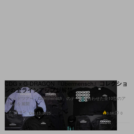
CDG x G-DRAGON『Übermensch』コレクショ
ンの全ラインアップが解禁
ワールドツアー「Übermensch」のテーマに合わせた全10型のア
イテムを展開
ファッション
6.6K
0
Dec 15, 2025