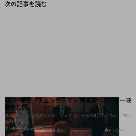
次の記事を読む
MAPPA が『チェンソーマン 刺客篇』ティザー映
像を公開
クァンシ、サンタクロース、アメリカンからの3兄弟たちが、つい
に動き出す
エンターテインメント
1.5K
0
Jun 24, 2026