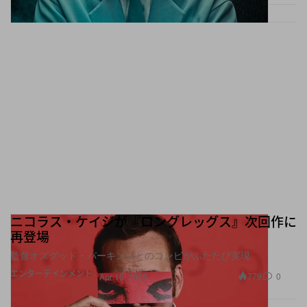
ニコラス・ケイジが『ロングレッグス』次回作に
再登場
監督オズグッド・パーキンスとのコンビがふたたび実現
エンターテインメント
779
0
Apr 16, 2026