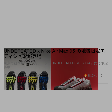
UNDEFEATED x Nike Air Max 95 の地域限定エ
ディションが登場
東京では“Fire Red”カラーを『UNDEFEATED SHIBUYA』にて限定
販売
フットウエア
38.9K
0
Dec 12, 2025