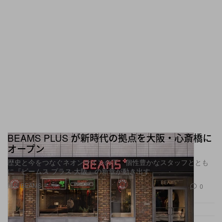
BEAMS PLUS が新時代の拠点を大阪・心斎橋に
オープン
歴史と今をつなぐネオンサインの下、個性豊かなスタッフととも
に『ビームス プラス 大阪』の新章が動き出す
提供 BEAMS
0