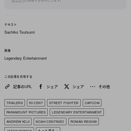
モモア（Jason Momoa）ら、多彩なジャンルのスタ
ーが名を連ねる。
テキスト
監督はキタオ・サクライ（Kitao Sakurai）が務め、
Sachiko Tsutsumi
「Legendary Entertainment」が「カプコン」とタ
ッグを組んで製作。IMAXでの撮影も行われ、より
画像
シネマティックな体験を目指す。ティザー映像で
Legendary Entertainment
は、リュウとケンのクラシックなシルエットをはじ
め、原作へのリスペクトを感じさせるビジュアル表
現やバトルシーンが印象的に描かれており、過去の
この記事を共有する
実写化作品とは一線を画す“原作回帰”の姿勢がうか
記事のURL
シェア
シェア
その他
がえる。
TRAILERS
50 CENT
STREET FIGHTER
CAPCOM
『Street Fighter（原題）』は「Paramount
PARAMOUNT PICTURES
LEGENDARY ENTERTAINMENT
Pictures」 配給のもと、2026年10月16日（金）に
ANDREW KOJI
NOAH CENTINEO
ROMAN REIGNS
全世界同時公開予定だ。
JASON MOMOA
もっと見る