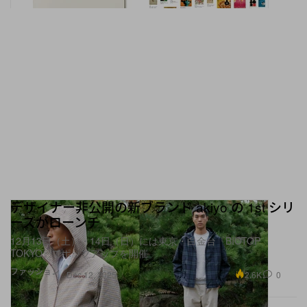
デザイナー非公開の新ブランド akiyo の 1st シリ
ーズがローンチ
12月13日（土）・14日（日）には東京・白金台『BIOTOP
TOKYO』でポップアップを開催
ファッション
2.6K
0
Dec 12, 2025