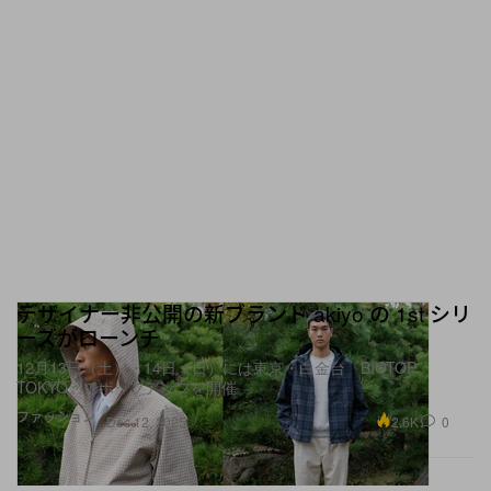
デザイナー非公開の新ブランド akiyo の 1st シリ
ーズがローンチ
12月13日（土）・14日（日）には東京・白金台『BIOTOP
TOKYO』でポップアップを開催
ファッション
2.6K
0
Dec 12, 2025