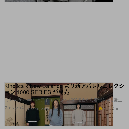
Kinetics x New Balance より新アパレルコレクシ
ョン 1000 SERIES が発売
〈New Balance〉のアイコニックな1000番台から着想を得て誕生
ファッション
2.3K
0
Dec 12, 2025