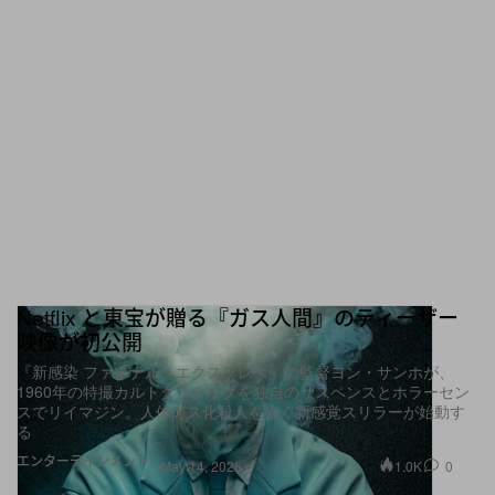
Netflix と東宝が贈る『ガス人間』のティーザー
映像が初公開
『新感染 ファイナル・エクスプレス』の監督ヨン・サンホが、
1960年の特撮カルトクラシックを独自のサスペンスとホラーセン
スでリイマジン。人体ガス化殺人を描く新感覚スリラーが始動す
る
エンターテインメント
1.0K
0
May 14, 2026