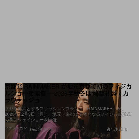
京都発 RAINMAKER が地元京都で初のフィジカ
ルショーを開催──2026年秋冬は“陰翳礼讃 x カ
ラヴァッジョ”
京都を拠点とするファッションブランド〈RAINMAKER〉が、
2025年12月8日（月）、地元・京都にて初となるフィジカル形式
のランウェイショーを開催
ファッション
1.7K
0
Dec 14, 2025