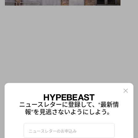
ワールドカップシーズンへ向けてコービー・ブラ
イアント x Nike Phantom 6 Low Elite が登場
ニュースレターに登録して、“最新情
ローカットとハイカットの2種類で展開
報”を見逃さないようにしよう。
フットウエア
5.4K
0
Dec 12, 2025