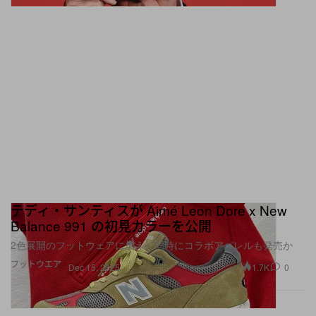
テディ・サンティスが Aimé Leon Dore x New
Balance 991 の初見カラーを公開
2色展開のフットウェアに加え、同時にコラボアパレルも発売か
フットウエア
1.7K
0
Dec 15, 2025