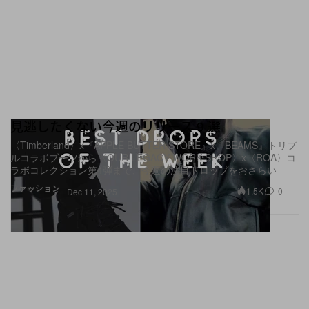
見逃したくない今週のリリース 9 選
〈Timberland〉x『APPLE BUTTER STORE』x『BEAMS』トリプ
ルコラボブーツから〈OUR LEGACY WORK SHOP〉x〈ROA〉コ
ラボコレクション第4弾まで、今週の注目ドロップをおさらい
ファッション
1.5K
0
Dec 11, 2025