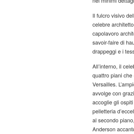
nei minimi dettagl
Il fulcro visivo d
celebre architett
capolavoro archit
savoir-faire di h
drappeggi e i tess
All’interno, il c
quattro piani che 
Versailles. L’amp
avvolge con grazi
accoglie gli ospit
pelletteria d’ecce
al secondo piano,
Anderson accanto