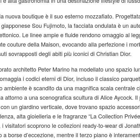
i e alta gastronomia in una destinazione lifestyle di lusso 
ella nuova boutique è il suo esterno mozzafiato. Progettat
o giapponese Sou Fujimoto, la facciata ondulata è un aut
ettonico. Le linee ampie e fluide rendono omaggio al le
aute couture della Maison, evocando alla perfezione i mor
uti sovrapposti degli abiti più iconici di Christian Dior.
elebrato architetto Peter Marino ha modellato uno spazio l
omaggia i codici eterni di Dior, incluso il classico parquet
io ambiente è scandito da una magnifica scala centrale c
a attorno a una scenografica scultura di Alice Aycock. Il 
i con un giardino verticale, dove trovano spazio accessori
llenza, alta gioielleria e le fragranze “La Collection Priv
 i visitatori scoprono le collezioni ready-to-wear di Jona
 a borse d’eccezione, mentre il terzo piano è interamen