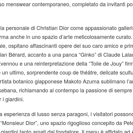
rso menswear contemporaneo, completato da invitanti pol
oria personale di Christian Dior come appassionato galleris
orma anche in uno spazio d’arte meticolosamente curato. G
e, ospitano affascinanti opere del suo caro amico e pri
ian Bérard, accanto a una panca “Ginko” di Claude Lala
Evennou e una reinterpretazione della “Toile de Jouy” fir
e un ultimo, sorprendente coup de théâtre, delicate scultur
’artista botanico giapponese Makoto Azuma sublimano l’a
’Ikebana, richiamando al contempo la passione di sempre
i giardini.
 esperienza di lusso senza paragoni, i visitatori posson
o “Monsieur Dior”, uno spazio rigoglioso concepito da Pet
iardini tanto amati dal fondatore. Il menu è affidato ad