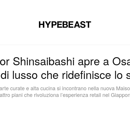
CALZATURE
ARTE
DESIGN
MUSICA
STILE DI VITA
or Shinsaibashi apre a Osa
 di lusso che ridefinisce lo
’arte curate e alta cucina si incontrano nella nuova Mais
attro piani che rivoluziona l’esperienza retail nel Giappo