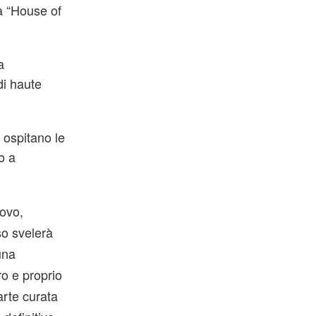
la “House of
a
di haute
, ospitano le
o a
uovo,
so svelerà
una
o e proprio
arte curata