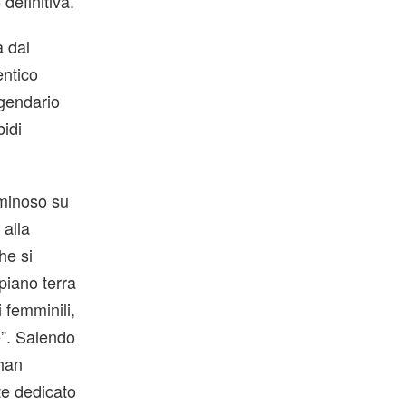
definitiva.
a dal
entico
ggendario
bidi
uminoso su
 alla
he si
piano terra
 femminili,
ée”. Salendo
than
te dedicato