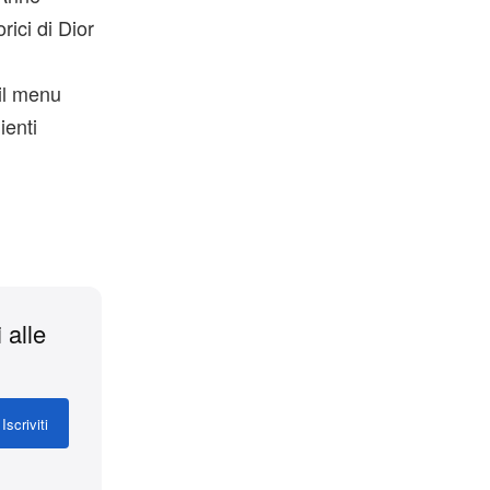
rici di Dior
 il menu
ienti
 alle
Iscriviti