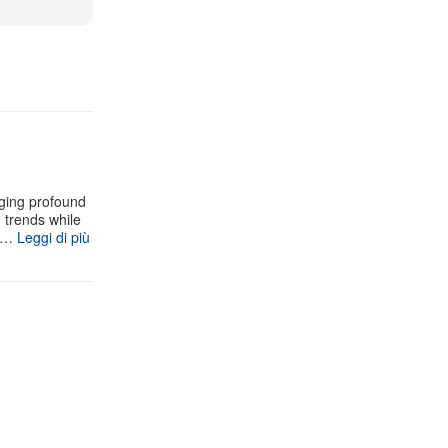
aging profound
g trends while
 s…
Leggi di più