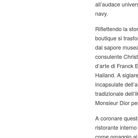
all’audace unive
navy.
Riflettendo la st
boutique si trasf
dal sapore museal
consulente Christ
d’arte di Franck 
Hailand. A siglar
incapsulate dell
tradizionale dell
Monsieur Dior per 
A coronare questa
ristorante intern
come omaggio ai g