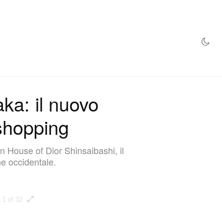
NEGOZIO
ka: il nuovo
 shopping
on House of Dior Shinsaibashi, il
ne occidentale.
1 of 32