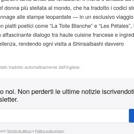
f donna più stellata al mondo, che ha tradotto i codici sto
annage alle stampe leopardate — in un esclusivo viaggio
 piatti poetici come “La Toile Blanche” e “Les Pétales”,
 affascinante dialogo tra haute cuisine francese e ingred
llenza, rendendo ogni visita a Shinsaibashi davvero
stato tradotto automaticamente dall'inglese.
 noi. Non perderti le ultime notizie iscrivendoti
letter.
nostri
Termini di utilizzo
e
Politica sulla privacy
.