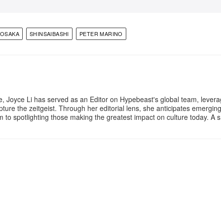
OSAKA
SHINSAIBASHI
PETER MARINO
e, Joyce Li has served as an Editor on Hypebeast's global team, lever
apture the zeitgeist. Through her editorial lens, she anticipates emergin
rm to spotlighting those making the greatest impact on culture today. A