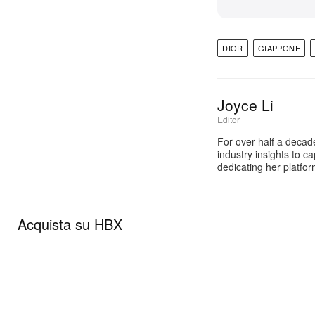
DIOR
GIAPPONE
Joyce Li
Editor
For over half a decad
industry insights to c
dedicating her platfo
Acquista su HBX