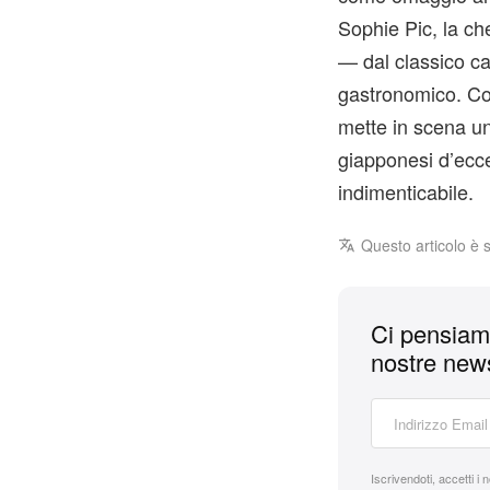
Sophie Pic, la che
— dal classico c
gastronomico. Con
mette in scena un
giapponesi d’ecce
indimenticabile.
Questo articolo è 
Ci pensiamo
nostre news
Iscrivendoti, accetti i 