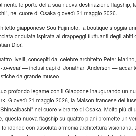
ialmente le porte della sua nuova destinazione flagship, 
shi”, nel cuore di Osaka giovedì 21 maggio 2026.
chitetto giapponese Sou Fujimoto, la boutique sfoggia un
ciata ondulata ispirata ai drappeggi fluttuanti degli abiti 
tian Dior.
uattro livelli, concepiti dal celebre architetto Peter Marino
dy-to-wear — inclusi capi di Jonathan Anderson — accant
rtistiche da grande museo.
l suo profondo legame con il Giappone inaugurando un n
rk. Giovedì 21 maggio 2026, la Maison francese del lus
 Shinsaibashi” nel cuore vibrante di Osaka. Molto più di 
, questa nuova flagship su quattro piani promette un ver
, fondendo con assoluta armonia architettura visionaria, 