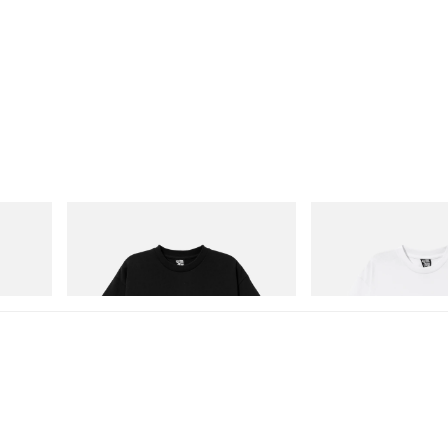
INITIAL
INITIAL
Billionaire Boys Club X Initial D Cotton T-
Billionaire Boys Club X In
Shirt 3
Shirt 3
Acquista ora
Acquista ora