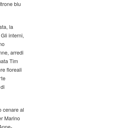
trone blu
ta, la
li interni,
mo
nne, arredi
mata Tim
e floreali
rte
 di
o cenare al
er Marino
 Anne-