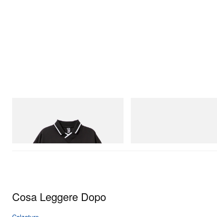
INITIAL
Crocs
Billionaire Boys Club X Initial D Game
Crocs Roy
Shirt
Acquista ora
Acquista ora
Cosa Leggere Dopo
Calzature