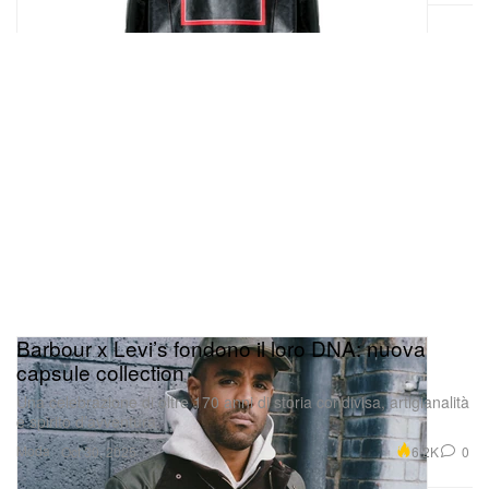
Barbour x Levi’s fondono il loro DNA: nuova
capsule collection
Una celebrazione di oltre 170 anni di storia condivisa, artigianalità
e spirito d’avventura.
Moda
6.2K
0
Oct 30, 2025