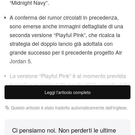
“Midnight Navy”.
A conferma dei rumor circolati in precedenza,
sono emerse anche immagini dettagliate di una
seconda versione “Playful Pink”, che ricalca la
strategia del doppio lancio già adottata con
grande successo per il precedente progetto Air
Jordan 5.
La versione “Playful Pink” è al momento prevista
in uscita per prima il 29 agosto 2026, seguita dalla
Leggi l'articolo completo
“Midnight Navy” nel corso di settembre, entrambe
al prezzo di 230 dollari.
Questo articolo è stato tradotto automaticamente dall'inglese.
Air Jordan 6 festeggia ufficialmente il suo 35°
anniversario quest’anno e Jordan Brand non bada a
Ci pensiamo noi. Non perderti le ultime
spese per omaggiare la silhouette che ha regalato a