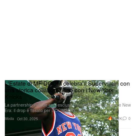
L'Estate di MF DOOM celebra il Supervillain con
una storica collaborazione con i New York
Knicks
La partnership include capi esclusivi firmati Mitchell & Ness e New
Era: il drop è fissato per DOOMSDAY, 31 ottobre.
Moda
30.2K
0
Oct 30, 2025