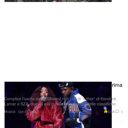
Billboard Hot 100: Top 40 senza rap per la prima
volta in 35 anni
Complice l’uscita dalla Billboard Hot 100 di “luther” di Kendrick
Lamar e SZA, dovuta alla nuova metodologia delle classifiche.
Musica
5.6K
1
Oct 30, 2025