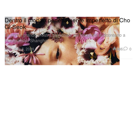
Dentro il mondo perfettamente imperfetto di Cho
Gi‑Seok
La prima grande mostra personale del fotografo sudcoreano a
Fotografiska Shanghai.
Arte
986
0
Feb 6, 2026