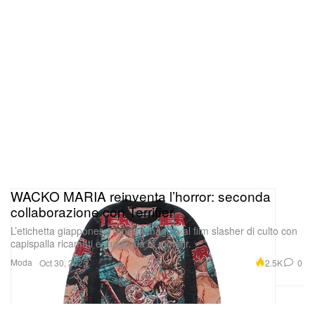
WACKO MARIA reinventa l’horror: seconda
collaborazione con Terrifier
L’etichetta giapponese rende omaggio al film slasher di culto con
capispalla ricamati e maglieria in mohair.
Moda
2.5K
0
Oct 30, 2025