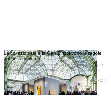
Le collezioniste e la Gen Z riscrivono le regole
del collezionismo
Addio alla vecchia guardia: il Survey of Global Collecting 2025 di
Art Basel & UBS fornisce dati a sostegno delle nuove voci che
guidano il cambiamento.
Arte
1.5K
0
Oct 30, 2025