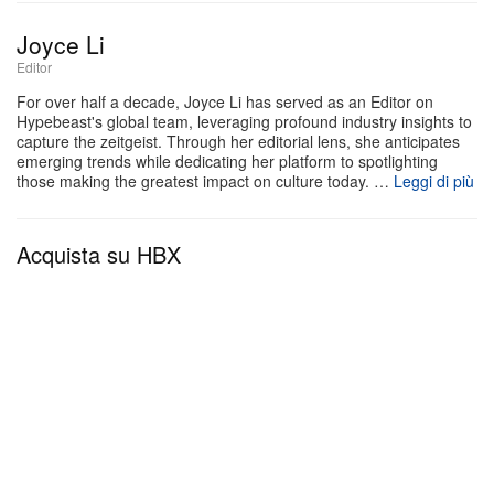
eleganza diverse sfumature di blu. Profondi toni
navy dominano collo e tallone, mentre nuance più
Joyce Li
chiare Game Royal e Light Blue attraversano la
Editor
zona centrale del piede, i lacci e gli inserti strutturali.
For over half a decade, Joyce Li has served as an Editor on
Hypebeast's global team, leveraging profound industry insights to
Sottostrati in suede premium regalano una
capture the zeitgeist. Through her editorial lens, she anticipates
emerging trends while dedicating her platform to spotlighting
sensazione tattile sofisticata, facendo sì che la
those making the greatest impact on culture today. …
Leggi di più
sneaker appaia lussuosa quanto lo è ai piedi. A
spezzare il monocromo blu intervengono cuciture e
Acquista su HBX
dettagli a contrasto in vivace Infrared, distribuiti su
tutta la scarpa.
Ma Awake NY non si ferma qui. A conferma delle
voci che correvano nella community, sono arrivate
anche immagini dettagliate di una seconda
colorazione “Playful Pink”. Pensata come erede
spirituale della loro amatissima Air Jordan 5 rosa,