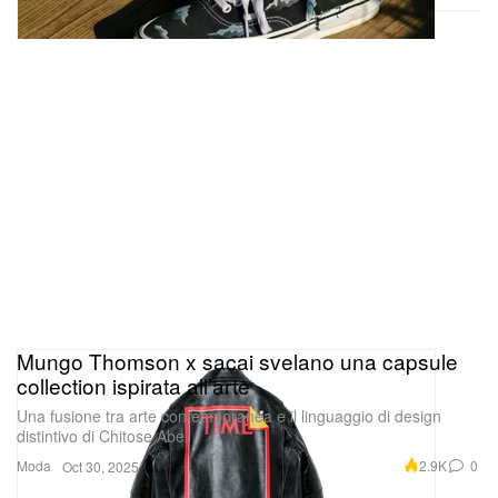
Mungo Thomson x sacai svelano una capsule
collection ispirata all’arte
Una fusione tra arte contemporanea e il linguaggio di design
distintivo di Chitose Abe.
Moda
2.9K
0
Oct 30, 2025