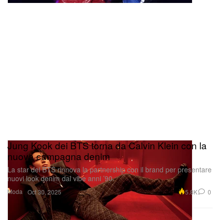
Jung Kook dei BTS torna da Calvin Klein con la
nuova campagna denim
La star dei BTS rinnova la partnership con il brand per presentare
nuovi look denim dal vibe anni ’90.
Moda
5.8K
0
Oct 30, 2025