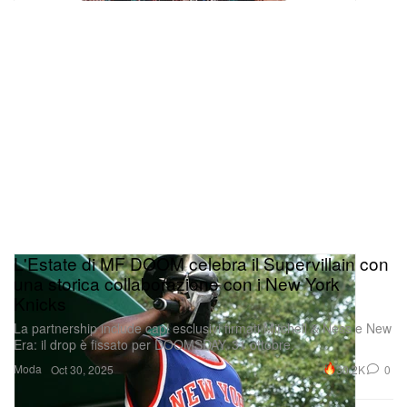
L'Estate di MF DOOM celebra il Supervillain con
una storica collaborazione con i New York
Knicks
La partnership include capi esclusivi firmati Mitchell & Ness e New
Era: il drop è fissato per DOOMSDAY, 31 ottobre.
Moda
30.2K
0
Oct 30, 2025