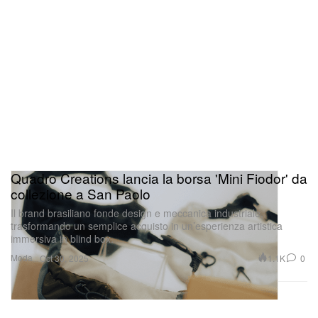
Quadro Creations lancia la borsa 'Mini Fiodor' da
collezione a San Paolo
Il brand brasiliano fonde design e meccanica industriale,
trasformando un semplice acquisto in un’esperienza artistica
immersiva in blind box.
Moda
1.1K
0
Oct 30, 2025