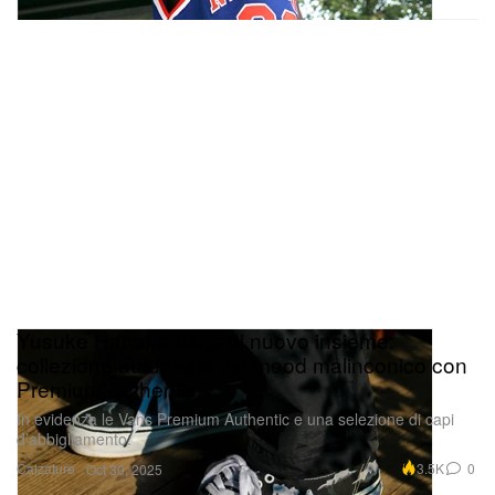
Yusuke Hanai e Vans di nuovo insieme:
collezione autunnale dal mood malinconico con
Premium Authentic
In evidenza le Vans Premium Authentic e una selezione di capi
d’abbigliamento.
Calzature
3.5K
0
Oct 30, 2025