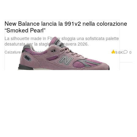
storia della performance e cultura lifestyle. Chi vorrà
assicurarsi il pack dovrà segnare due date in
New Balance lancia la 991v2 nella colorazione
agenda: la “Playful Pink” aprirà le danze a fine
“Smoked Pearl”
agosto, seguita a ruota dalla “Midnight Navy” a
La silhouette made in Flimby sfoggia una sofisticata palette
settembre.
desaturata per la stagione Primavera 2026.
Calzature
9.6K
0
Feb 7, 2026