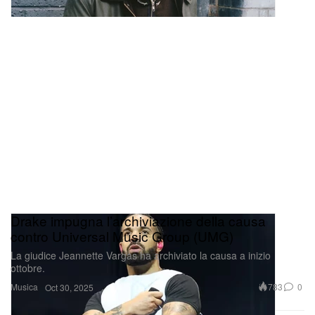
Drake impugna l’archiviazione della causa
contro Universal Music Group (UMG)
La giudice Jeannette Vargas ha archiviato la causa a inizio
ottobre.
Musica
783
0
Oct 30, 2025