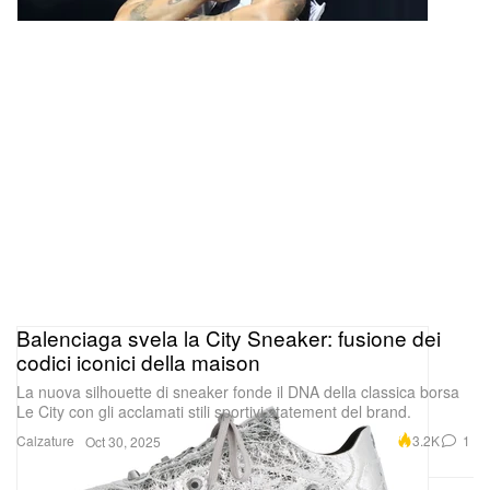
Balenciaga svela la City Sneaker: fusione dei
codici iconici della maison
La nuova silhouette di sneaker fonde il DNA della classica borsa
Le City con gli acclamati stili sportivi statement del brand.
Calzature
3.2K
1
Oct 30, 2025