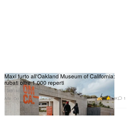
Maxi furto all'Oakland Museum of California:
rubati oltre 1.000 reperti
I ladri sono ancora in fuga.
Arte
2.4K
1
Oct 30, 2025