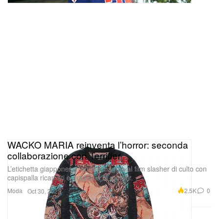
WACKO MARIA reinventa l’horror: seconda
collaborazione con Terrifier
L’etichetta giapponese rende omaggio al film slasher di culto con
capispalla ricamati e maglieria in mohair.
Moda
2.5K
0
Oct 30, 2025