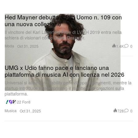
Hed Mayner debutta a Pitti Uomo n. 109 con
una nuova collezione
Il vincitore del Karl Lagerfeld Prize di LVMH 2019 entra nella
schiera di visionari come Guest Designer.
Moda
1.4K
0
Oct 31, 2025
UMG x Udio fanno pace e lanciano una
piattaforma di musica AI con licenza nel 2026
Universal si allea con Stability per sviluppare strumenti, mentre la
startup introduce il fingerprinting e mantiene le creazioni sulla
piattaforma.
22 Fonti
Musica
728
0
Oct 31, 2025