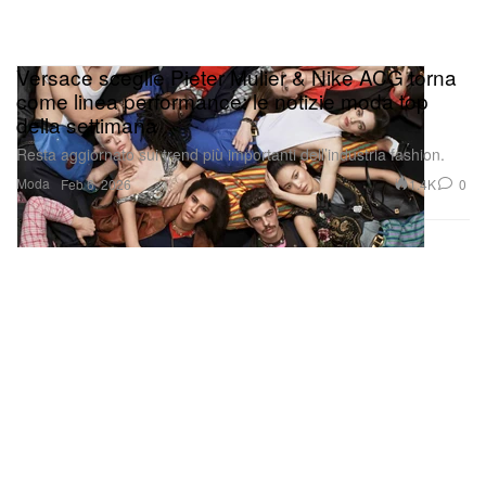
Versace sceglie Pieter Mulier & Nike ACG torna
come linea performance: le notizie moda top
della settimana
Resta aggiornato sui trend più importanti dell’industria fashion.
Moda
1.4K
0
Feb 6, 2026