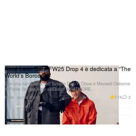
Aimé Leon Dore FW25 Drop 4 è dedicata a “The
World’s Borough”
Con una campagna che include Dao‑Yi Chow e Maxwell Osborne
di Public School, oltre alla band WHATMORE.
Moda
7.1K
2
Oct 30, 2025