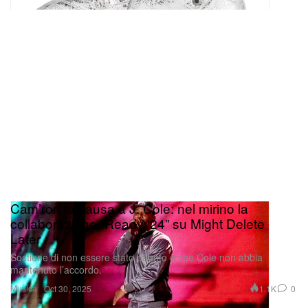
Cam’ron fa causa a J. Cole: nel mirino la
collaborazione “Ready ‘24” su Might Delete
Later
Sostiene di non essere stato pagato e che Cole non abbia
mantenuto l’accordo.
Musica
1.1K
0
Oct 30, 2025