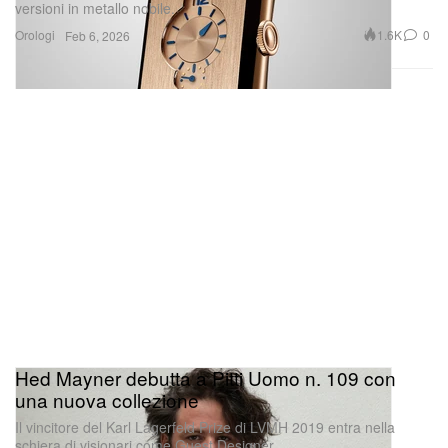
versioni in metallo nobile.
Orologi
1.6K
0
Feb 6, 2026
Hed Mayner debutta a Pitti Uomo n. 109 con
una nuova collezione
Il vincitore del Karl Lagerfeld Prize di LVMH 2019 entra nella
schiera di visionari come Guest Designer.