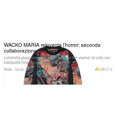
WACKO MARIA reinventa l’horror: seconda
collaborazione con Terrifier
L’etichetta giapponese rende omaggio al film slasher di culto con
capispalla ricamati e maglieria in mohair.
Moda
2.5K
0
Oct 30, 2025