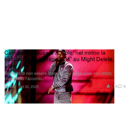
Cam’ron fa causa a J. Cole: nel mirino la
collaborazione “Ready ‘24” su Might Delete
Later
Sostiene di non essere stato pagato e che Cole non abbia
mantenuto l’accordo.
Musica
1.1K
0
Oct 30, 2025