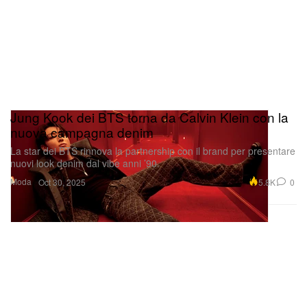
Jung Kook dei BTS torna da Calvin Klein con la
nuova campagna denim
La star dei BTS rinnova la partnership con il brand per presentare
nuovi look denim dal vibe anni ’90.
Moda
5.8K
0
Oct 30, 2025