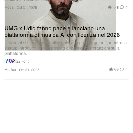
Moda
1.4K
0
Oct 31, 2025
UMG x Udio fanno pace e lanciano una
piattaforma di musica AI con licenza nel 2026
Universal si allea con Stability per sviluppare strumenti, mentre la
startup introduce il fingerprinting e mantiene le creazioni sulla
piattaforma.
22 Fonti
Musica
728
0
Oct 31, 2025