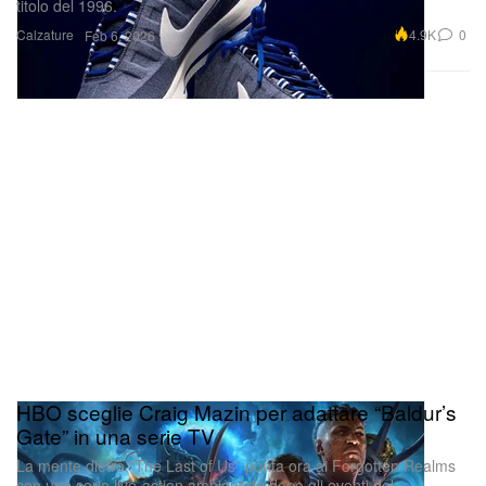
titolo del 1996.
Calzature
4.9K
0
Feb 6, 2026
HBO sceglie Craig Mazin per adattare “Baldur’s
Gate” in una serie TV
La mente dietro “The Last of Us” punta ora ai Forgotten Realms
con una serie live-action ambientata dopo gli eventi del