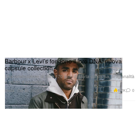
Barbour x Levi’s fondono il loro DNA: nuova
capsule collection
Una celebrazione di oltre 170 anni di storia condivisa, artigianalità
e spirito d’avventura.
Moda
6.2K
0
Oct 30, 2025