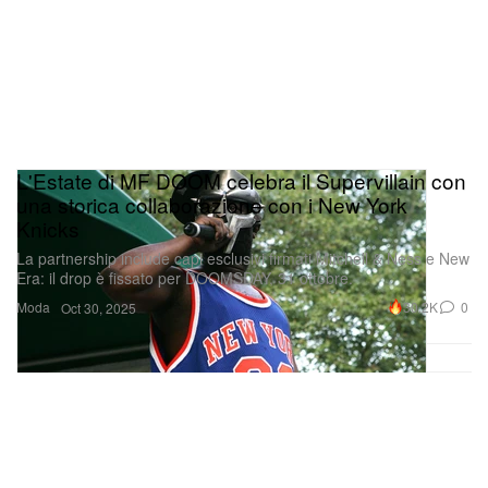
L'Estate di MF DOOM celebra il Supervillain con
una storica collaborazione con i New York
Knicks
La partnership include capi esclusivi firmati Mitchell & Ness e New
Era: il drop è fissato per DOOMSDAY, 31 ottobre.
Moda
30.2K
0
Oct 30, 2025