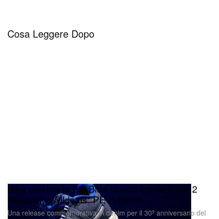
Cosa Leggere Dopo
Nike celebra la Big Blue Nation con le Book 2
“Kentucky Wildcats” PE in denim
Una release commemorativa in denim per il 30º anniversario del