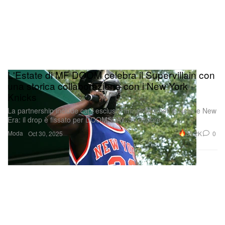
L'Estate di MF DOOM celebra il Supervillain con
una storica collaborazione con i New York
Knicks
La partnership include capi esclusivi firmati Mitchell & Ness e New
Era: il drop è fissato per DOOMSDAY, 31 ottobre.
Moda
30.2K
0
Oct 30, 2025