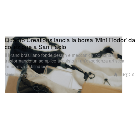
Quadro Creations lancia la borsa 'Mini Fiodor' da
collezione a San Paolo
Il brand brasiliano fonde design e meccanica industriale,
trasformando un semplice acquisto in un’esperienza artistica
immersiva in blind box.
Moda
1.1K
0
Oct 30, 2025