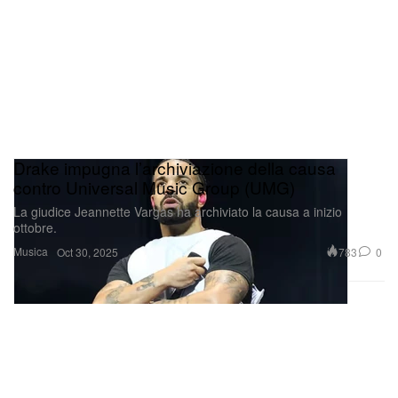
Drake impugna l’archiviazione della causa
contro Universal Music Group (UMG)
La giudice Jeannette Vargas ha archiviato la causa a inizio
ottobre.
Musica
783
0
Oct 30, 2025