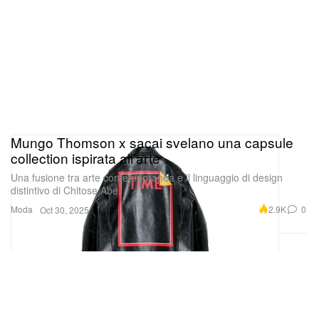
Mungo Thomson x sacai svelano una capsule
collection ispirata all’arte
Una fusione tra arte contemporanea e il linguaggio di design
distintivo di Chitose Abe.
Moda
2.9K
0
Oct 30, 2025