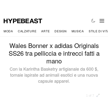
MODA
CALZATURE
ARTE
DESIGN
MUSICA
STILE DI VIT
Wales Bonner x adidas Originals
SS26 tra pelliccia e intrecci fatti a
mano
Con la Karintha Basketry artigianale da 600 $,
tomaie ispirate ad animali esotici e una nuova
capsule apparel.
1 of 7