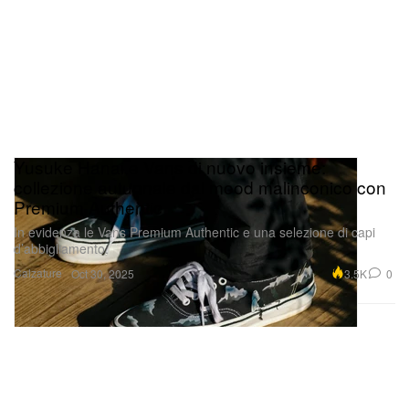
Yusuke Hanai e Vans di nuovo insieme:
collezione autunnale dal mood malinconico con
Premium Authentic
In evidenza le Vans Premium Authentic e una selezione di capi
d’abbigliamento.
Calzature
3.5K
0
Oct 30, 2025