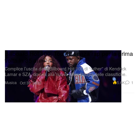
Billboard Hot 100: Top 40 senza rap per la prima
volta in 35 anni
Complice l’uscita dalla Billboard Hot 100 di “luther” di Kendrick
Lamar e SZA, dovuta alla nuova metodologia delle classifiche.
Musica
5.6K
1
Oct 30, 2025