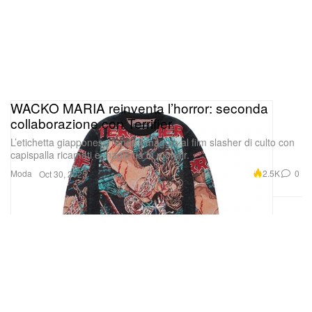
WACKO MARIA reinventa l’horror: seconda
collaborazione con Terrifier
L’etichetta giapponese rende omaggio al film slasher di culto con
capispalla ricamati e maglieria in mohair.
Moda
2.5K
0
Oct 30, 2025