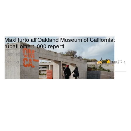
Maxi furto all'Oakland Museum of California:
rubati oltre 1.000 reperti
I ladri sono ancora in fuga.
Arte
2.4K
1
Oct 30, 2025