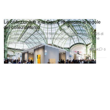
Le collezioniste e la Gen Z riscrivono le regole
del collezionismo
Addio alla vecchia guardia: il Survey of Global Collecting 2025 di
Art Basel & UBS fornisce dati a sostegno delle nuove voci che
guidano il cambiamento.
Arte
1.5K
0
Oct 30, 2025