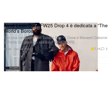
Aimé Leon Dore FW25 Drop 4 è dedicata a “The
World’s Borough”
Con una campagna che include Dao‑Yi Chow e Maxwell Osborne
di Public School, oltre alla band WHATMORE.
Moda
7.1K
2
Oct 30, 2025