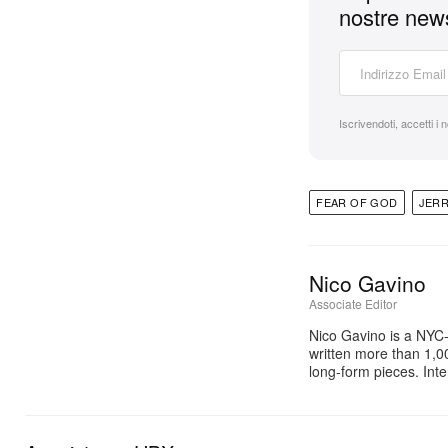
nostre news
Iscrivendoti, accetti i 
FEAR OF GOD
JER
Nico Gavino
Associate Editor
Nico Gavino is a NYC-
written more than 1,00
long-form pieces. Int