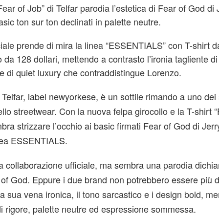
ear of Job” di Telfar parodia l’estetica di Fear of God di 
sic ton sur ton declinati in palette neutre.
iciale prende di mira la linea “ESSENTIALS” con T-shirt da
o da 128 dollari, mettendo a contrasto l’ironia tagliente di
o e di quiet luxury che contraddistingue Lorenzo.
i Telfar, label newyorkese, è un sottile rimando a uno dei
lo streetwear. Con la nuova felpa girocollo e la T-shirt “
bra strizzare l’occhio ai basic firmati Fear of God di Jer
inea ESSENTIALS.
na collaborazione ufficiale, ma sembra una parodia dichia
r of God. Eppure i due brand non potrebbero essere più d
la sua vena ironica, il tono sarcastico e i design bold, me
i rigore, palette neutre ed espressione sommessa.