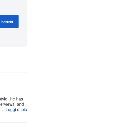
Iscriviti
style. He has
terviews, and
ke…
Leggi di più