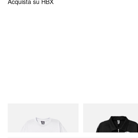
Acquista su HBX
INITIAL
INITIAL
Billionaire Boys Club X Initial D Cotton T-
Billionaire Boys Club X Initial D 
Shirt 2
Jacket
Acquista ora
Acquista ora