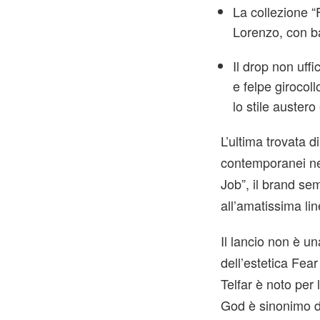
La collezione “F
Lorenzo, con ba
Il drop non uff
e felpe girocoll
lo stile auster
L’ultima trovata d
contemporanei nel
Job”, il brand sem
all’amatissima l
Il lancio non è u
dell’estetica Fea
Telfar è noto per 
God è sinonimo d