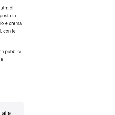
eutra di
oposta in
igio e crema
, con le
i pubblici
le
 alle