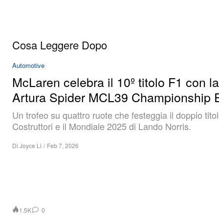
Cosa Leggere Dopo
Automotive
McLaren celebra il 10º titolo F1 con la
Artura Spider MCL39 Championship E
Un trofeo su quattro ruote che festeggia il doppio tito
Costruttori e il Mondiale 2025 di Lando Norris.
Di
Joyce Li
/
Feb 7, 2026
1.5K
0