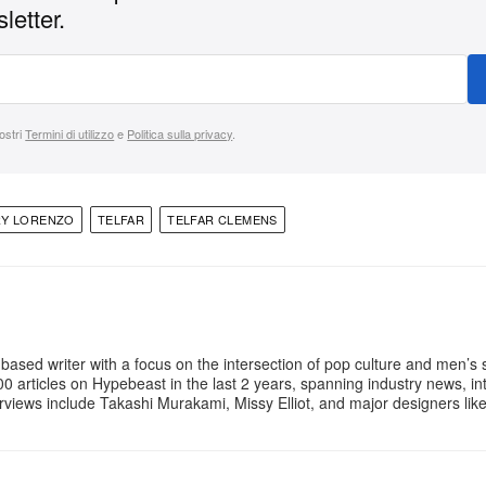
letter.
nostri
Termini di utilizzo
e
Politica sulla privacy
.
RY LORENZO
TELFAR
TELFAR CLEMENS
based writer with a focus on the intersection of pop culture and men’s 
0 articles on Hypebeast in the last 2 years, spanning industry news, in
erviews include Takashi Murakami, Missy Elliot, and major designers li