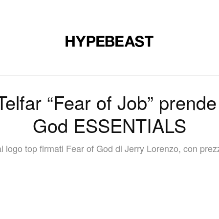
CALZATURE
ARTE
DESIGN
MUSICA
STILE DI VITA
Telfar “Fear of Job” prende 
God ESSENTIALS
i logo top firmati Fear of God di Jerry Lorenzo, con prez