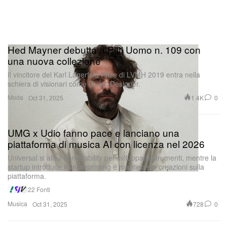
Hed Mayner debutta a Pitti Uomo n. 109 con
una nuova collezione
Il vincitore del Karl Lagerfeld Prize di LVMH 2019 entra nella
schiera di visionari come Guest Designer.
Moda
1.4K
0
Oct 31, 2025
UMG x Udio fanno pace e lanciano una
piattaforma di musica AI con licenza nel 2026
Universal si allea con Stability per sviluppare strumenti, mentre la
startup introduce il fingerprinting e mantiene le creazioni sulla
piattaforma.
22 Fonti
Musica
728
0
Oct 31, 2025