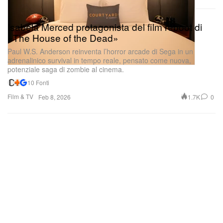
Isabela Merced protagonista del film reboot di
«The House of the Dead»
Paul W.S. Anderson reinventa l’horror arcade di Sega in un
adrenalinico survival in tempo reale, pensato come nuova,
potenziale saga di zombie al cinema.
10 Fonti
Film & TV
1.7K
0
Feb 8, 2026