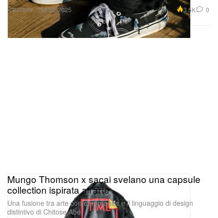
Calzature
3.5K
0
Oct 30, 2025
Mungo Thomson x sacai svelano una capsule
collection ispirata all’arte
Una fusione tra arte contemporanea e il linguaggio di design
distintivo di Chitose Abe.