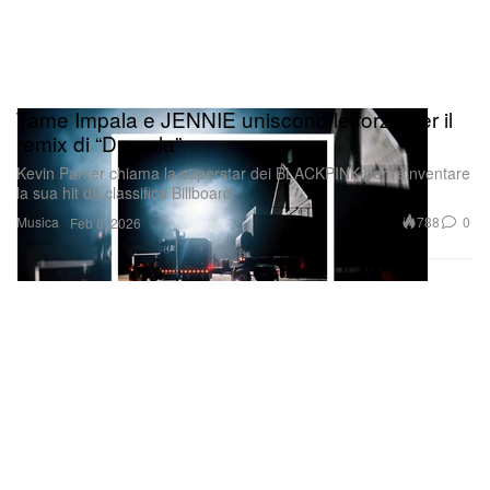
Tame Impala e JENNIE uniscono le forze per il
remix di “Dracula”
Kevin Parker chiama la superstar dei BLACKPINK per reinventare
la sua hit da classifica Billboard.
Musica
788
0
Feb 8, 2026