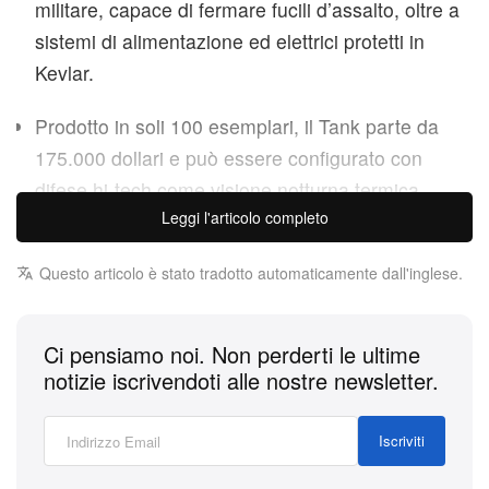
militare, capace di fermare fucili d’assalto, oltre a
sistemi di alimentazione ed elettrici protetti in
Kevlar.
Prodotto in soli 100 esemplari, il Tank parte da
175.000 dollari e può essere configurato con
difese hi-tech come visione notturna termica,
Leggi l'articolo completo
cortine fumogene e sistemi di rilevamento di
ordigni esplosivi.
Questo articolo è stato tradotto automaticamente dall'inglese.
In un’epoca in cui la “preparedness” è passata da
sottocultura a vero e proprio status symbol del
Ci pensiamo noi. Non perderti le ultime
lusso, la californiana Rezvani, con sede a Irvine, ha
notizie iscrivendoti alle nostre newsletter.
svelato la sua creazione più estrema: il Tank 2026.
Non è il solito SUV, ma un veicolo tattico urbano
Iscriviti
pensato per affrontare tutto, dalla spesa al