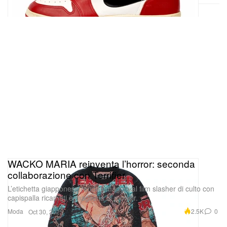
WACKO MARIA reinventa l’horror: seconda
collaborazione con Terrifier
L’etichetta giapponese rende omaggio al film slasher di culto con
capispalla ricamati e maglieria in mohair.
Moda
2.5K
0
Oct 30, 2025