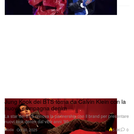
Jung Kook dei BTS torna da Calvin Klein con la
nuova campagna denim
La star dei BTS rinnova la partnership con il brand per presentare
nuovi look denim dal vibe anni ’90.
Moda
5.8K
0
Oct 30, 2025