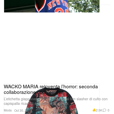
WACKO MARIA reinventa l’horror: seconda
collaborazione con Terrifier
L’etichetta giapponese rende omaggio al film slasher di culto con
capispalla ricamati e maglieria in mohair.
Moda
2.5K
0
Oct 30, 2025