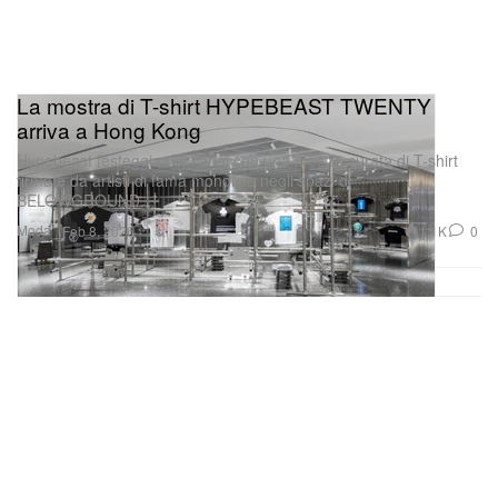
La mostra di T-shirt HYPEBEAST TWENTY
arriva a Hong Kong
Hypebeast festeggia vent’anni con una mostra curata di T-shirt
firmate da artisti di fama mondiale negli spazi di
BELOWGROUND.
Moda
1.1K
0
Feb 8, 2026