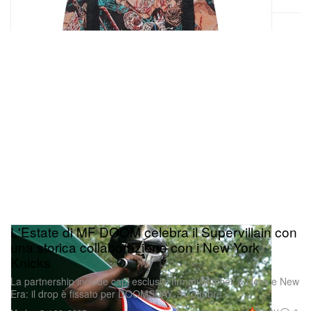
L'Estate di MF DOOM celebra il Supervillain con
una storica collaborazione con i New York
Knicks
La partnership include capi esclusivi firmati Mitchell & Ness e New
Era: il drop è fissato per DOOMSDAY, 31 ottobre.