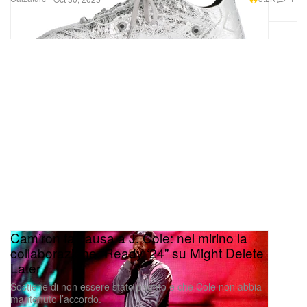
Cam’ron fa causa a J. Cole: nel mirino la
collaborazione “Ready ‘24” su Might Delete
Later
Sostiene di non essere stato pagato e che Cole non abbia
mantenuto l’accordo.