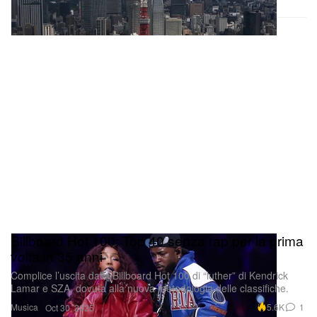
Billboard Hot 100: Top 40 senza rap per la prima
volta in 35 anni
Complice l’uscita dalla Billboard Hot 100 di “luther” di Kendrick
Lamar e SZA, dovuta alla nuova metodologia delle classifiche.
Musica
5.6K
1
Oct 30, 2025