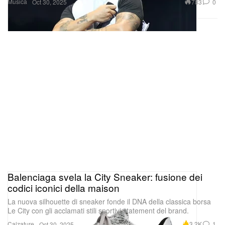
Musica
783
0
Oct 30, 2025
Balenciaga svela la City Sneaker: fusione dei
codici iconici della maison
La nuova silhouette di sneaker fonde il DNA della classica borsa
Le City con gli acclamati stili sportivi statement del brand.
Calzature
3.2K
1
Oct 30, 2025