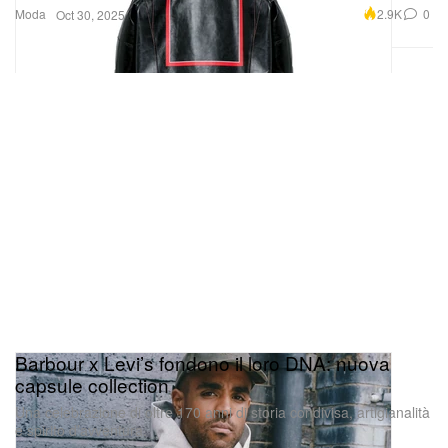
Moda
2.9K
0
Oct 30, 2025
Barbour x Levi’s fondono il loro DNA: nuova
capsule collection
Una celebrazione di oltre 170 anni di storia condivisa, artigianalità
e spirito d’avventura.