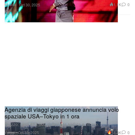
Musica
1.1K
0
Oct 30, 2025
Agenzia di viaggi giapponese annuncia volo
spaziale USA–Tokyo in 1 ora
Prezzo: circa 657.000 dollari per andata e ritorno.
Viaggi
18.8K
0
Oct 30, 2025