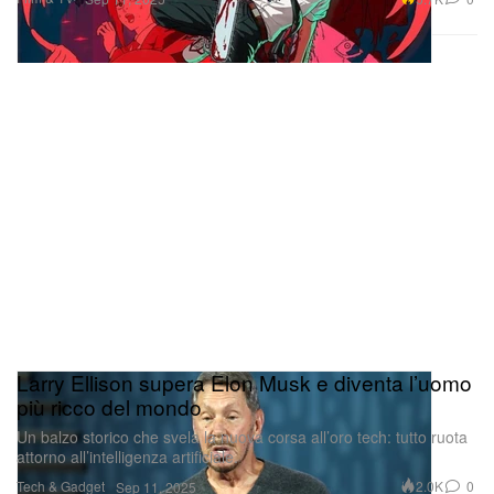
Larry Ellison supera Elon Musk e diventa l’uomo
più ricco del mondo
Un balzo storico che svela la nuova corsa all’oro tech: tutto ruota
attorno all’intelligenza artificiale.
Tech & Gadget
2.0K
0
Sep 11, 2025