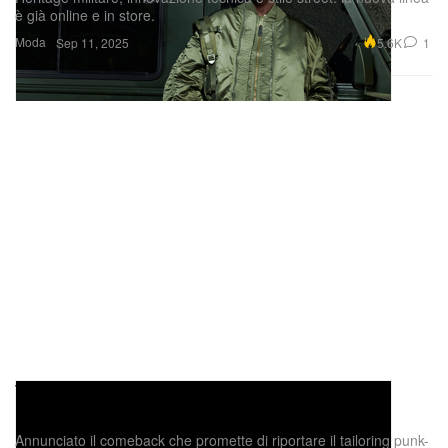
è già online e in store.
Moda
5.6K
1
Sep 11, 2025
Takahiro Miyashita torna a guidare
Number(N)ine
Annunciato il comeback che promette di riportare il tailoring punk-