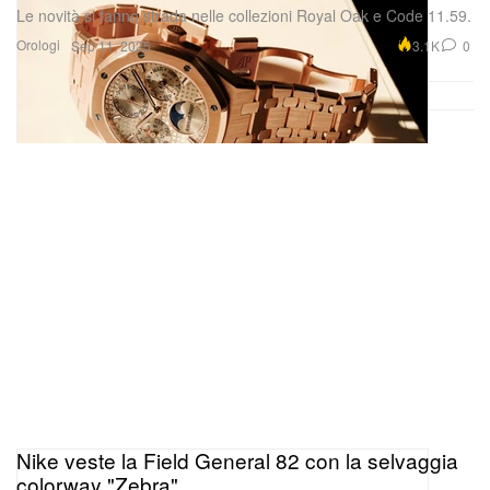
Le novità si fanno strada nelle collezioni Royal Oak e Code 11.59.
Orologi
3.1K
0
Sep 11, 2025
Nike veste la Field General 82 con la selvaggia
colorway "Zebra"