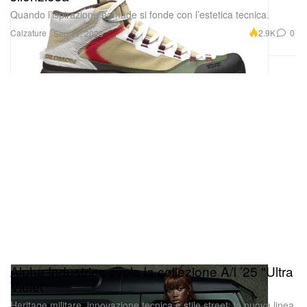
Quando l’ispirazione nomade si fonde con l’estetica tecnica.
Calzature
2.9K
0
Sep 11, 2025
Alpha Industries svela la collezione A/I ’25 "Ultra
Violet"
Heritage militare, innovazione tecnica e stile street: la nuova linea