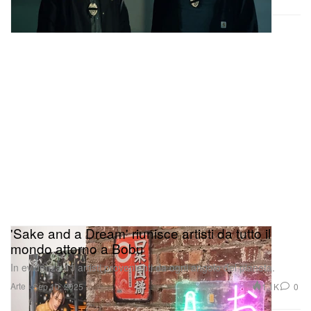
'Sake and a Dream' riunisce artisti da tutto il
mondo attorno a Bobu
In evidenza 11 artisti provenienti da ogni angolo del pianeta.
Arte
1.1K
0
Sep 10, 2025