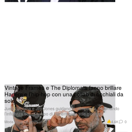
Vintage Frames e The Diplomats fanno brillare
Harlem e l’hip-hop con una collab di occhiali da
sole
Juelz Santana e Jim Jones guidano la campagna, incarnando
l’influenza senza tempo di Harlem sullo stile globale.
Moda
4.4K
0
Sep 10, 2025