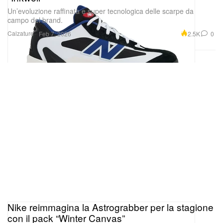
Un’evoluzione raffinata e super tecnologica delle scarpe da
campo del brand.
Calzature
2.5K
0
Feb 7, 2026
Nike reimmagina la Astrograbber per la stagione
con il pack “Winter Canvas”