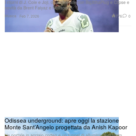
I ritorni di J. Cole e Joji, chiacchierate con BigXthaPlug e Clipse e
novità da Brent Faiyaz e Nettspend.
Musica
776
0
Feb 7, 2026
Odissea underground: apre oggi la stazione
Monte Sant’Angelo progettata da Anish Kapoor
Un portale in acciaio corten e un tunnel di alluminio incassato