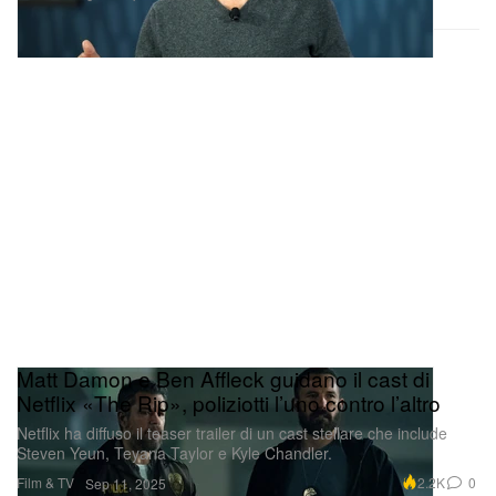
Matt Damon e Ben Affleck guidano il cast di
Netflix «The Rip», poliziotti l’uno contro l’altro
Netflix ha diffuso il teaser trailer di un cast stellare che include
Steven Yeun, Teyana Taylor e Kyle Chandler.
Film & TV
2.2K
0
Sep 11, 2025