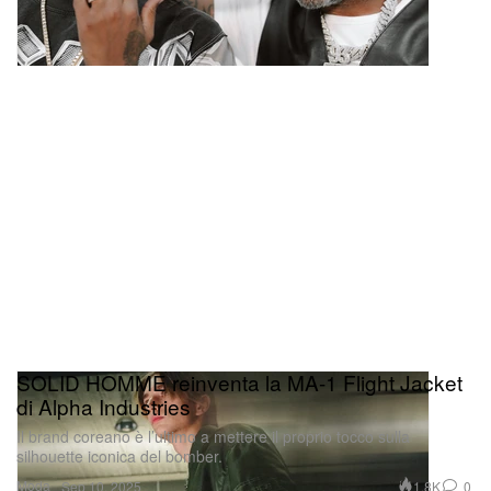
SOLID HOMME reinventa la MA-1 Flight Jacket
di Alpha Industries
Il brand coreano è l’ultimo a mettere il proprio tocco sulla
silhouette iconica del bomber.
Moda
1.8K
0
Sep 10, 2025