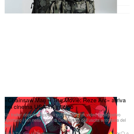
«Chainsaw Man – The Movie: Reze Arc» arriva
nei cinema USA in anticipo
Un trailer doppiato appena pubblicato e un video riepilogativo
riportano i fan nella storia di Denji prima dell’uscita anticipata del
film.
Film & TV
5.7K
0
Sep 11, 2025