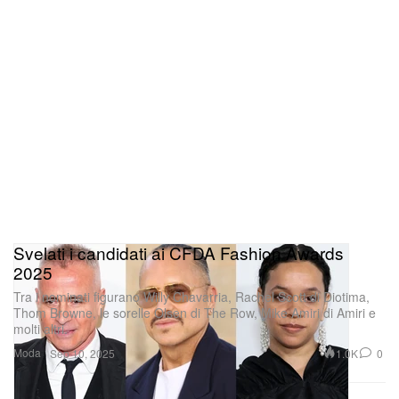
Svelati i candidati ai CFDA Fashion Awards
2025
Tra i nominati figurano Willy Chavarria, Rachel Scott di Diotima,
Thom Browne, le sorelle Olsen di The Row, Mike Amiri di Amiri e
molti altri.
Moda
1.0K
0
Sep 10, 2025