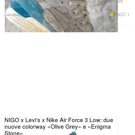
Una nuova entry che arricchisce la lunga lista di collaborazioni
dell’anno.
Calzature
6.4K
1
Sep 11, 2025
NIGO x Levi's x Nike Air Force 3 Low: due
nuove colorway «Olive Grey» e «Enigma
Stone»