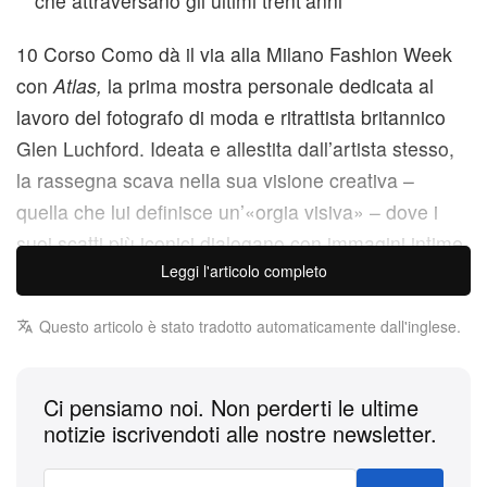
che attraversano gli ultimi trent’anni
10 Corso Como dà il via alla Milano Fashion Week
con
Atlas,
la prima mostra personale dedicata al
lavoro del fotografo di moda e ritrattista britannico
Glen Luchford. Ideata e allestita dall’artista stesso,
la rassegna scava nella sua visione creativa –
quella che lui definisce un’«orgia visiva» – dove i
suoi scatti più iconici dialogano con immagini intime,
Leggi l'articolo completo
provini e un’installazione inedita.
A cura di Alessio de’ Navasques,
Atlas
ci riporta agli
Questo articolo è stato tradotto automaticamente dall'inglese.
anni ’90 — il decennio che ne ha lanciato la carriera.
Dai primi scatti per
The Face
e la celebre campagna
Ci pensiamo noi. Non perderti le ultime
PE 1997 di Miuccia Prada, fino alle più recenti
notizie iscrivendoti alle nostre newsletter.
visioni per Gucci, il leitmotiv della produzione
editoriale, commerciale e personale di Luchford è il