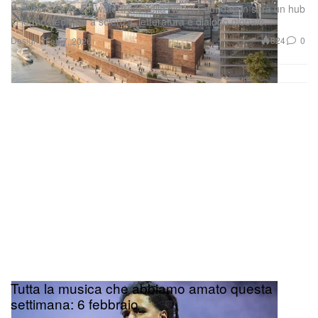
La nuova sede sul waterfront della Nobel Foundation sarà un hub
in legno dedicato a scienza, letteratura e dialogo globale.
Design
824
0
Feb 7, 2026
Tutta la musica che abbiamo amato questa
settimana: 6 febbraio