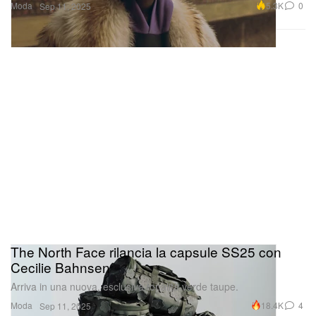
Moda
5.3K
0
Sep 11, 2025
The North Face rilancia la capsule SS25 con
Cecilie Bahnsen
Arriva in una nuova, esclusiva tonalità verde taupe.
Moda
18.4K
4
Sep 11, 2025