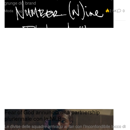
grunge del brand
Moda
2.5K
0
Sep 11, 2025
Fear of God annuncia una partnership
pluriennale con la MLB
Le divise delle squadre arrivano ai fan con l’inconfondibile tocco di