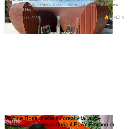
evocano la geologia vulcanica e l’Inferno dantesco nella nuova
stazione di Naples.
Design
2.1K
0
Sep 11, 2025
Martine Rose riflette su creatività, auto-
espressione e gioco dopo il PLAY Pavilion di