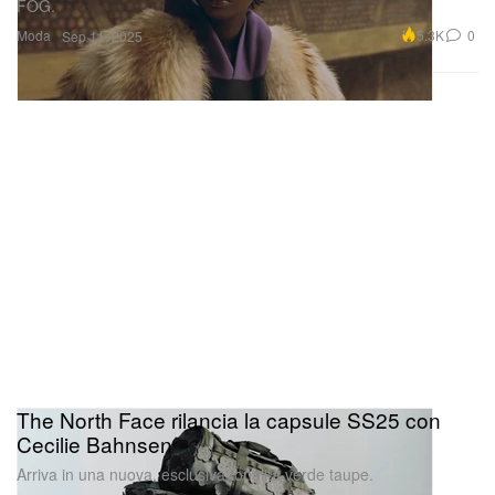
FOG.
Moda
5.3K
0
Sep 11, 2025
The North Face rilancia la capsule SS25 con
Cecilie Bahnsen
Arriva in una nuova, esclusiva tonalità verde taupe.