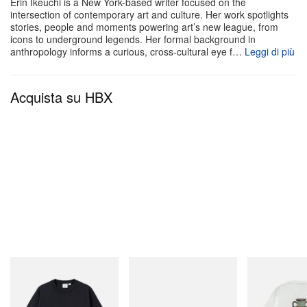
Erin Ikeuchi is a New York-based writer focused on the
10 Corso Como
intersection of contemporary art and culture. Her work spotlights
stories, people and moments powering art’s new league, from
Corso Como 10,
icons to underground legends. Her formal background in
20154 Milano (MI), Italia
anthropology informs a curious, cross-cultural eye f…
Leggi di più
Acquista su HBX
Gramicci
adidas Originals
Gramicci
One Point Logo Tee
Handball Spezial Loafer
Vase Tee
Shoes
Acquista ora
Acquista ora