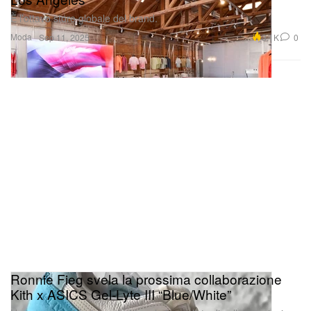
È l’ottavo store globale del brand.
Moda
3.1K
0
Sep 11, 2025
Ronnie Fieg svela la prossima collaborazione
Kith x ASICS Gel-Lyte III “Blue/White”