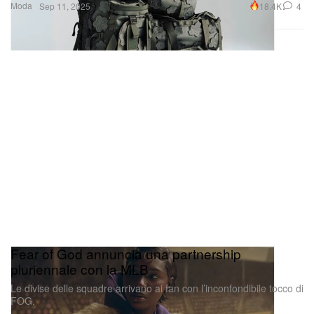
Moda
18.4K
4
Sep 11, 2025
Fear of God annuncia una partnership
pluriennale con la MLB
Le divise delle squadre arrivano ai fan con l’inconfondibile tocco di
FOG.