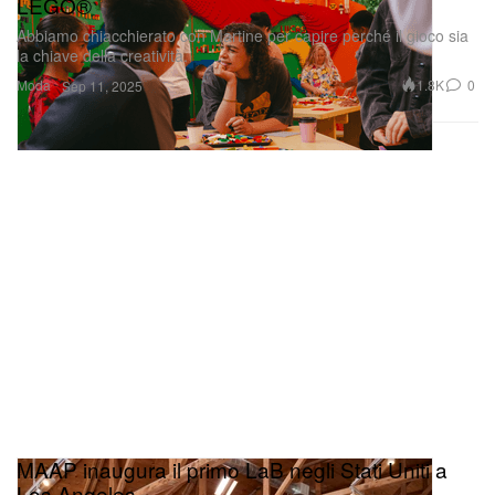
LEGO®
Abbiamo chiacchierato con Martine per capire perché il gioco sia
la chiave della creatività.
Moda
1.8K
0
Sep 11, 2025
MAAP inaugura il primo LaB negli Stati Uniti a
Los Angeles