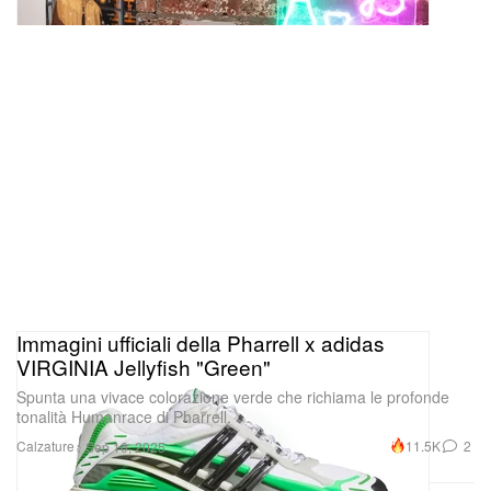
Immagini ufficiali della Pharrell x adidas
VIRGINIA Jellyfish "Green"
Spunta una vivace colorazione verde che richiama le profonde
tonalità Humanrace di Pharrell.
Calzature
11.5K
2
Sep 10, 2025