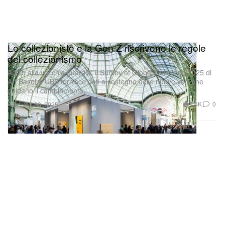
Le collezioniste e la Gen Z riscrivono le regole
del collezionismo
Addio alla vecchia guardia: il Survey of Global Collecting 2025 di
Art Basel & UBS fornisce dati a sostegno delle nuove voci che
guidano il cambiamento.
Arte
1.5K
0
Oct 30, 2025