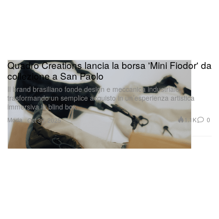
Quadro Creations lancia la borsa 'Mini Fiodor' da
collezione a San Paolo
Il brand brasiliano fonde design e meccanica industriale,
trasformando un semplice acquisto in un’esperienza artistica
immersiva in blind box.
Moda
1.1K
0
Oct 30, 2025