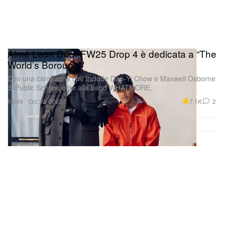
Aimé Leon Dore FW25 Drop 4 è dedicata a “The
World’s Borough”
Con una campagna che include Dao‑Yi Chow e Maxwell Osborne
di Public School, oltre alla band WHATMORE.
Moda
7.1K
2
Oct 30, 2025