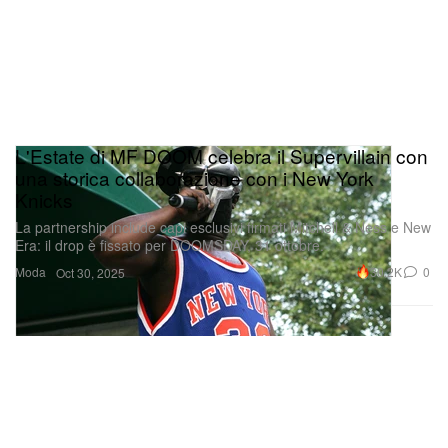
L'Estate di MF DOOM celebra il Supervillain con
una storica collaborazione con i New York
Knicks
La partnership include capi esclusivi firmati Mitchell & Ness e New
Era: il drop è fissato per DOOMSDAY, 31 ottobre.
Moda
30.2K
0
Oct 30, 2025