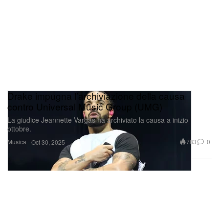
Drake impugna l’archiviazione della causa
contro Universal Music Group (UMG)
La giudice Jeannette Vargas ha archiviato la causa a inizio
ottobre.
Musica
783
0
Oct 30, 2025