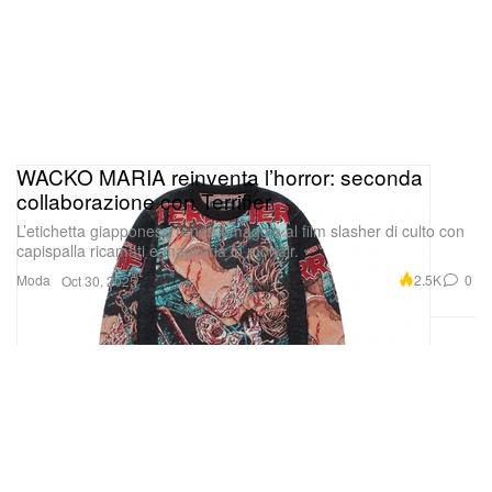
WACKO MARIA reinventa l’horror: seconda
collaborazione con Terrifier
L’etichetta giapponese rende omaggio al film slasher di culto con
capispalla ricamati e maglieria in mohair.
Moda
2.5K
0
Oct 30, 2025