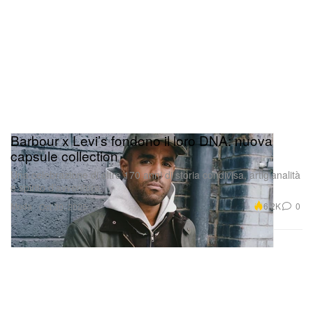
Barbour x Levi’s fondono il loro DNA: nuova
capsule collection
Una celebrazione di oltre 170 anni di storia condivisa, artigianalità
e spirito d’avventura.
Moda
6.2K
0
Oct 30, 2025