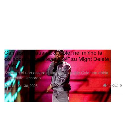
Cam’ron fa causa a J. Cole: nel mirino la
collaborazione “Ready ‘24” su Might Delete
Later
Sostiene di non essere stato pagato e che Cole non abbia
mantenuto l’accordo.
Musica
1.1K
0
Oct 30, 2025