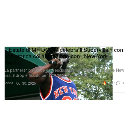
L'Estate di MF DOOM celebra il Supervillain con
una storica collaborazione con i New York
Knicks
La partnership include capi esclusivi firmati Mitchell & Ness e New
Era: il drop è fissato per DOOMSDAY, 31 ottobre.
Moda
30.2K
0
Oct 30, 2025