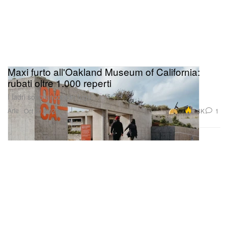
Maxi furto all'Oakland Museum of California:
rubati oltre 1.000 reperti
I ladri sono ancora in fuga.
Arte
2.4K
1
Oct 30, 2025