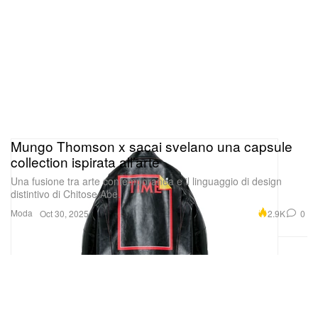
Mungo Thomson x sacai svelano una capsule
collection ispirata all’arte
Una fusione tra arte contemporanea e il linguaggio di design
distintivo di Chitose Abe.
Moda
2.9K
0
Oct 30, 2025