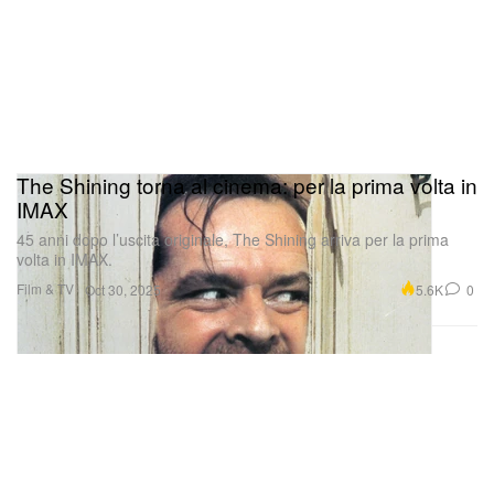
The Shining torna al cinema: per la prima volta in
IMAX
45 anni dopo l’uscita originale, The Shining arriva per la prima
volta in IMAX.
Film & TV
5.6K
0
Oct 30, 2025