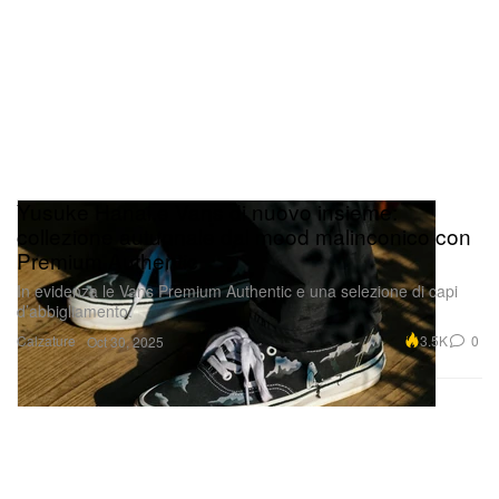
Yusuke Hanai e Vans di nuovo insieme:
collezione autunnale dal mood malinconico con
Premium Authentic
In evidenza le Vans Premium Authentic e una selezione di capi
d’abbigliamento.
Calzature
3.5K
0
Oct 30, 2025