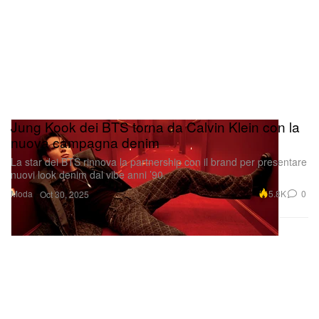
Jung Kook dei BTS torna da Calvin Klein con la
nuova campagna denim
La star dei BTS rinnova la partnership con il brand per presentare
nuovi look denim dal vibe anni ’90.
Moda
5.8K
0
Oct 30, 2025