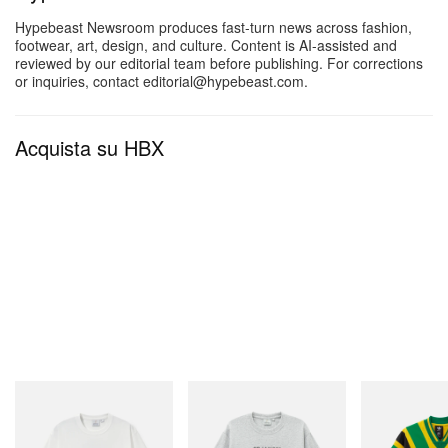
lancio a dicembre 2025.
Hypebeast Newsroom produces fast-turn news across fashion,
footwear, art, design, and culture. Content is AI-assisted and
reviewed by our editorial team before publishing. For corrections
or inquiries, contact editorial@hypebeast.com.
Acquista su HBX
Gramicci
Gramicci
adidas Original
Vase Tee
Yosemite Valley Tee
Adidas Original
Dead Disney Fo
Acquista ora
Acquista ora