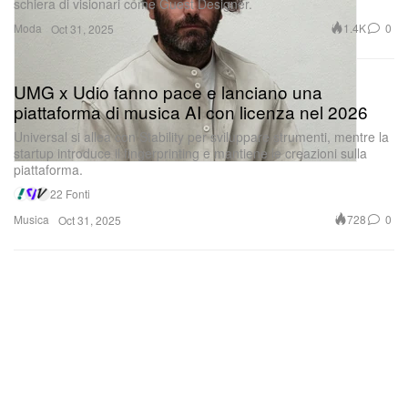
schiera di visionari come Guest Designer.
Moda
1.4K
0
Oct 31, 2025
UMG x Udio fanno pace e lanciano una
piattaforma di musica AI con licenza nel 2026
Universal si allea con Stability per sviluppare strumenti, mentre la
startup introduce il fingerprinting e mantiene le creazioni sulla
piattaforma.
22 Fonti
Musica
728
0
Oct 31, 2025