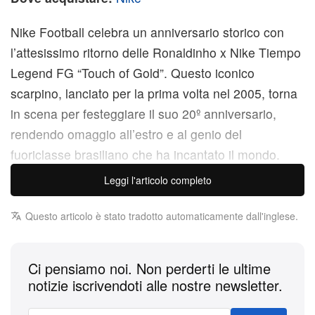
Nike Football celebra un anniversario storico con
l’attesissimo ritorno delle Ronaldinho x Nike Tiempo
Legend FG “Touch of Gold”. Questo iconico
scarpino, lanciato per la prima volta nel 2005, torna
in scena per festeggiare il suo 20º anniversario,
rendendo omaggio all’estro e al genio del
fuoriclasse brasiliano che ha incantato il mondo.
Leggi l'articolo completo
La prima “Touch of Gold” è diventata in poco tempo
un simbolo di classe tecnica assoluta. La versione
Questo articolo è stato tradotto automaticamente dall'inglese.
rétro dovrebbe essere una fedele riedizione, con la
tomaia in pelle bianca candida che assicura un
Ci pensiamo noi. Non perderti le ultime
tocco di palla fuori dal comune. Il dettaglio distintivo
notizie iscrivendoti alle nostre newsletter.
è l’accento in oro metallico cangiante che avvolge lo
Swoosh e il branding, un chiaro omaggio al FIFA