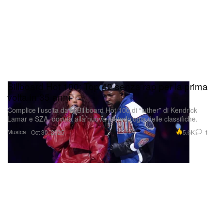
Billboard Hot 100: Top 40 senza rap per la prima
volta in 35 anni
Complice l’uscita dalla Billboard Hot 100 di “luther” di Kendrick
Lamar e SZA, dovuta alla nuova metodologia delle classifiche.
Musica
5.6K
1
Oct 30, 2025