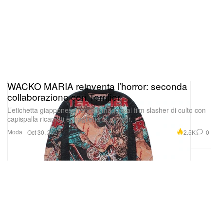
WACKO MARIA reinventa l’horror: seconda
collaborazione con Terrifier
L’etichetta giapponese rende omaggio al film slasher di culto con
capispalla ricamati e maglieria in mohair.
Moda
2.5K
0
Oct 30, 2025