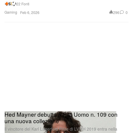
22 Fonti
Gaming
296
0
Feb 6, 2026
Hed Mayner debutta a Pitti Uomo n. 109 con
una nuova collezione
Il vincitore del Karl Lagerfeld Prize di LVMH 2019 entra nella