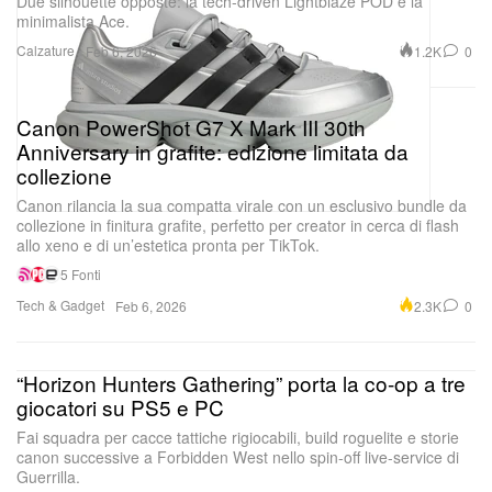
Due silhouette opposte: la tech-driven Lightblaze POD e la
minimalista Ace.
Calzature
1.2K
0
Feb 6, 2026
Canon PowerShot G7 X Mark III 30th
Anniversary in grafite: edizione limitata da
collezione
Canon rilancia la sua compatta virale con un esclusivo bundle da
collezione in finitura grafite, perfetto per creator in cerca di flash
allo xeno e di un’estetica pronta per TikTok.
5 Fonti
Tech & Gadget
2.3K
0
Feb 6, 2026
“Horizon Hunters Gathering” porta la co-op a tre
giocatori su PS5 e PC
Fai squadra per cacce tattiche rigiocabili, build roguelite e storie
canon successive a Forbidden West nello spin-off live-service di
Guerrilla.