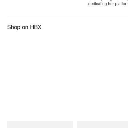
dedicating her platfor
Shop on HBX
Gramicci
Gramicci