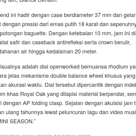
end ini hadir dengan case berdiameter 37 mm dan gela
 dengan presisi dari emas putih 18 karat dan sepenuhn
an potongan baguette. Dengan ketebalan 10 mm, jam ini d
al safir dan caseback antirefleksi serta crown berulir,
tahanan air hingga kedalaman 20 meter.
visualnya adalah dial openworked bernuansa rhodium y
ara jelas mekanisme double balance wheel khusus yang
an akurasi waktu. Dial tersebut dipercantik dengan inde
rum khas Royal Oak yang dilapisi material berpendar, se
 dengan AP folding clasp. Sejalan dengan akuisisi jam t
n ulang tahunnya lewat peluncuran lagu dan video mus
MINI SEASON.”
iterjemahkan secara otomatis dari bahasa Inggris.