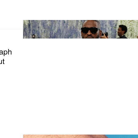
raph
ut