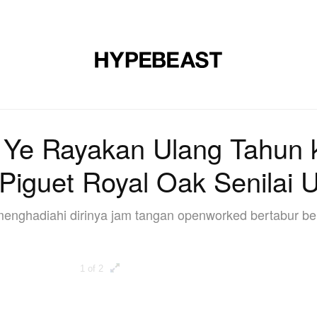
ON
FOOTWEAR
SENI
DESAIN
MUSIK
LIFESTYLE
: Ye Rayakan Ulang Tahun 
iguet Royal Oak Senilai 
enghadiahi dirinya jam tangan openworked bertabur ber
1 of 2