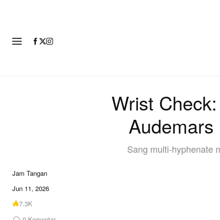
FASHI
Wrist Check
Audemars P
Sang multi-hyphenate m
Jam Tangan
Jun 11, 2026
7.3K
0
Komentar