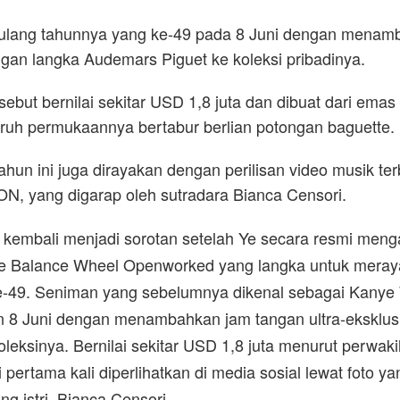
ulang tahunnya yang ke-49 pada 8 Juni dengan menam
gan langka Audemars Piguet ke koleksi pribadinya.
ebut bernilai sekitar USD 1,8 juta dan dibuat dari emas
uruh permukaannya bertabur berlian potongan baguette.
hun ini juga dirayakan dengan perilisan video musik te
, yang digarap oleh sutradara Bianca Censori.
kembali menjadi sorotan setelah Ye secara resmi menga
e Balance Wheel Openworked yang langka untuk meray
-49. Seniman yang sebelumnya dikenal sebagai Kanye 
8 Juni dengan menambahkan jam tangan ultra-eksklusif
oleksinya. Bernilai sekitar USD 1,8 juta menurut perwak
pertama kali diperlihatkan di media sosial lewat foto ya
ng istri, Bianca Censori.