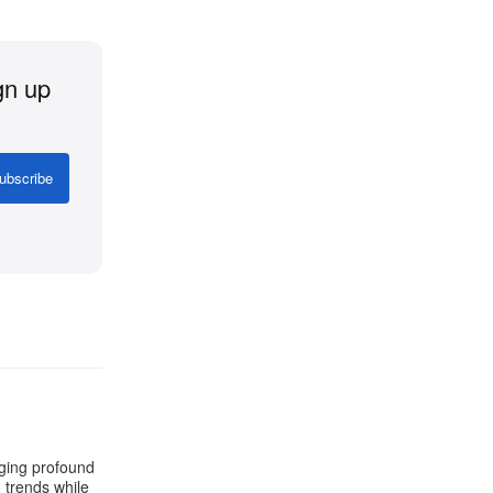
gn up
ubscribe
aging profound
g trends while