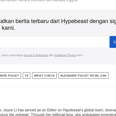
atkan berita terbaru dari Hypebeast dengan si
 kami.
S
, kamu menyetujui
Syarat & Ketentuan
dan
Kebijakan Privasi
kami.
MARS PIGUET
YE
WRIST CHECK
AUDEMARS PIGUET ROYAL OAK
e, Joyce Li has served as an Editor on Hypebeast's global team, lever
apture the zeitgeist. Through her editorial lens, she anticipates emergin