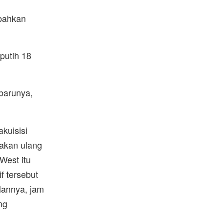
bahkan
 putih 18
rbarunya,
kuisisi
akan ulang
West itu
 tersebut
ilannya, jam
ng