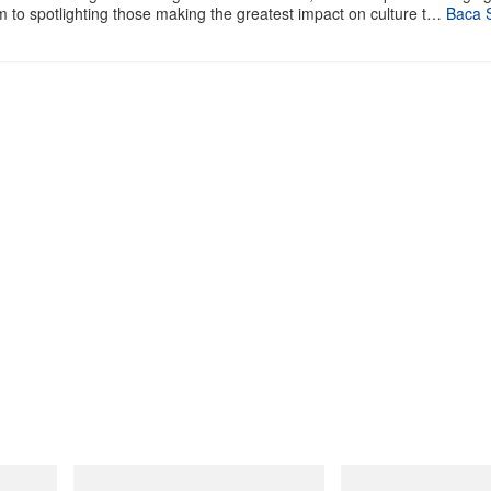
m to spotlighting those making the greatest impact on culture t…
Baca 
Gramicci
Gramicci