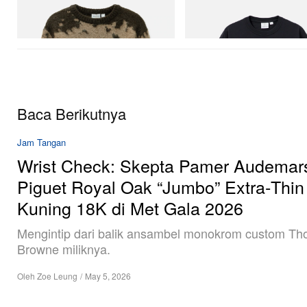
Mohair Splatter Sweater
One Point Logo Tee
Beli Sekarang
Beli Sekarang
Baca Berikutnya
Jam Tangan
Wrist Check: Skepta Pamer Audemar
Piguet Royal Oak “Jumbo” Extra‑Thi
Kuning 18K di Met Gala 2026
Mengintip dari balik ansambel monokrom custom T
Browne miliknya.
Oleh
Zoe Leung
/
May 5, 2026