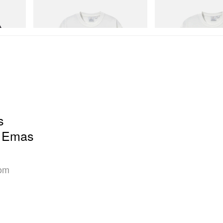
Joker Tee
Vase Tee
Beli Sekarang
Beli Sekarang
s
n Emas
hom