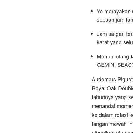
Ye merayakan 
sebuah jam tan
Jam tangan ters
karat yang sel
Momen ulang ta
GEMINI SEASON
Audemars Piguet 
Royal Oak Doubl
tahunnya yang ke
menandai momen 
ke dalam rotasi k
tangan mewah ini 
dibagikan oleh sa