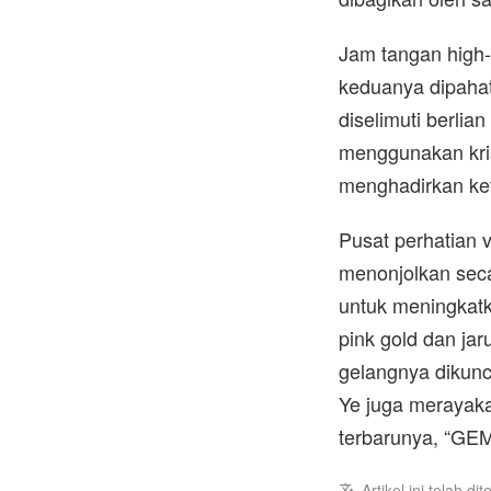
Jam tangan high-
keduanya dipahat
diselimuti berli
menggunakan krist
menghadirkan ke
Pusat perhatian 
menonjolkan sec
untuk meningkatk
pink gold dan ja
gelangnya dikunci
Ye juga merayaka
terbarunya, “GE
Artikel ini telah d