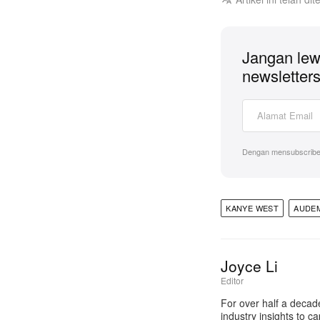
Jangan lew
newsletters
Dengan mensubscribe
KANYE WEST
AUDE
Joyce Li
Editor
For over half a decad
industry insights to c