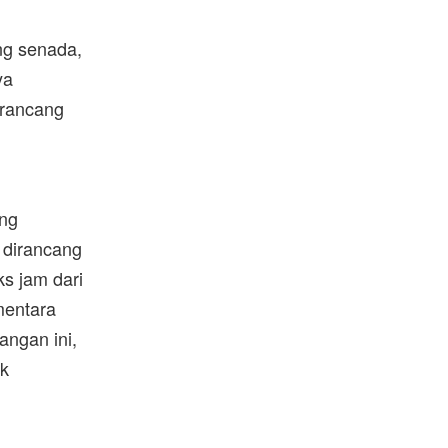
ng senada,
ya
irancang
ang
 dirancang
ks jam dari
mentara
angan ini,
ik