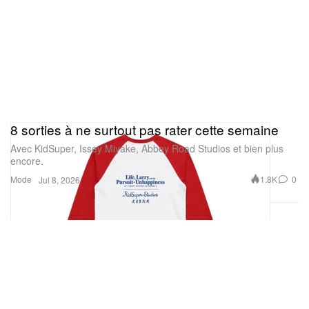
8 sorties à ne surtout pas rater cette semaine
Avec KidSuper, Issey Miyake, Abbey Road Studios et bien plus
encore.
Mode
1.8K
0
Jul 8, 2026