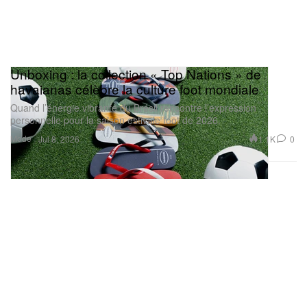
Unboxing : la collection « Top Nations » de
havaianas célèbre la culture foot mondiale
Quand l’énergie vibrante du Brésil rencontre l’expression
personnelle pour la saison estivale foot de 2026.
Mode
1.1K
0
Jul 8, 2026