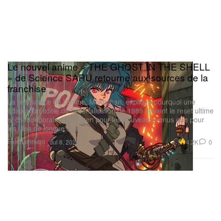
Le nouvel anime « THE GHOST IN THE SHELL
» de Science SARU retourne aux sources de la
franchise
La réalisatrice de l’anime, Mokochan, explique pourquoi une
adaptation fidèle de la sérialisation de 1989 devient le reset ultime
et contemporain, aussi bien pour les nouveaux venus que pour
les fans de longue date.
Entertainment
4.2K
0
Jul 8, 2026