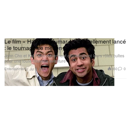
Le film « Harold & Kumar 4 » officiellement lancé
: le tournage se met en place
John Cho et Kal Penn reprennent officiellement leurs rôles cultes
pour une toute nouvelle aventure
Entertainment
360
0
Jul 8, 2026