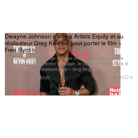
Dwayne Johnson s’allie à Artists Equity et au
réalisateur Greg Kwedar pour porter le film «
Free Byrd »
Ce nouveau long-métrage marque une collaboration créative
majeure entre la superstar mondiale, le studio de Ben Affleck et
Matt Damon, et le réalisateur de « Sing Sing ».
Entertainment
351
0
Jul 8, 2026