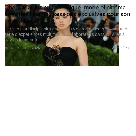
Charli XCX fusionne musique, mode et cinéma
avec des listening sessions exclusives pour son
nouvel album
L’artiste pluridisciplinaire déploie sa vision créative à travers une
série d’expériences multimédias collaboratives dans 25 villes à
travers le monde.
Musique
417
0
Jul 8, 2026