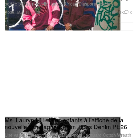
portée par sa nouvelle ligne « African Diaspora Goods ».
Mode
1.9K
0
May 19, 2026
Ms. Lauryn Hill et ses enfants à l’affiche de la
nouvelle campagne Denim Tears Denim PE26
Une vaste collection portée par un motif Jacquard Cotton Wreath