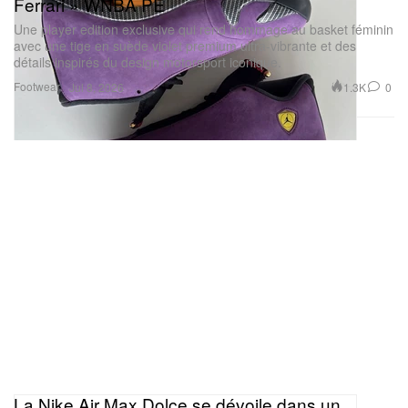
Ferrari » WNBA PE
Une player edition exclusive qui rend hommage au basket féminin
avec une tige en suède violet premium ultra‑vibrante et des
détails inspirés du design motorsport iconique.
Footwear
1.3K
0
Jul 8, 2026
La Nike Air Max Dolce se dévoile dans un