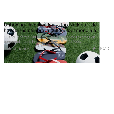
Unboxing : la collection « Top Nations » de
havaianas célèbre la culture foot mondiale
Quand l’énergie vibrante du Brésil rencontre l’expression
personnelle pour la saison estivale foot de 2026.
Mode
1.1K
0
Jul 8, 2026