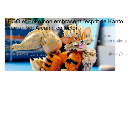
LEGO et Pokémon embrasent l’esprit de Kanto
avec un set Arcanin collector
Ce modèle de collection de 1 190 pièces affiche un corps
entièrement articulé, une fourrure texturée et de multiples options
de mise en scène.
Uncategorized
828
0
Jul 8, 2026