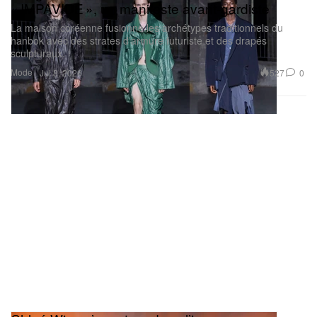
« IMPAVIDE », un manifeste avant-gardiste
La maison coréenne fusionne les archétypes traditionnels du
hanbok avec des strates d’armure futuriste et des drapés
sculpturaux.
Mode
527
0
Jul 8, 2026