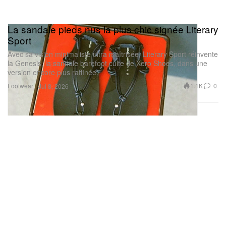
La sandale pieds nus la plus chic signée Literary
Sport
Avec sa vision minimaliste ultra maîtrisée, Literary Sport réinvente
la Genesis, la sandale barefoot culte de Xero Shoes, dans une
version encore plus raffinée.
Footwear
1.1K
0
Jul 8, 2026