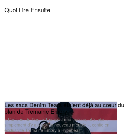
Quoi Lire Ensuite
Les sacs Denim Tears étaient déjà au cœur du
plan de Tremaine Emory
« L’univers de Denim Tears est une maison, et je viens
simplement d’y ajouter un nouveau meuble », confie en
exclusivité Tremaine Emory à Hypebeast.