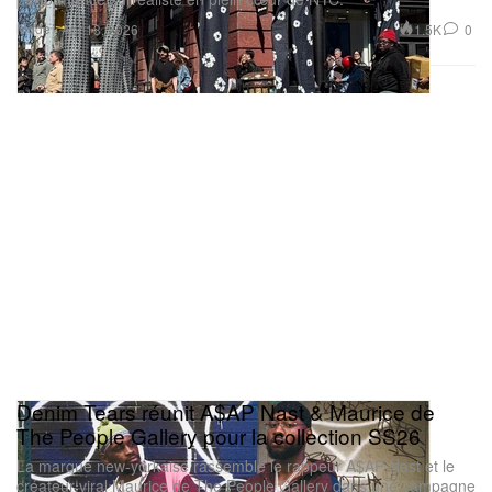
Mode
1.5K
0
Apr 13, 2026
Denim Tears réunit A$AP Nast & Maurice de
The People Gallery pour la collection SS26
La marque new-yorkaise rassemble le rappeur A$AP Nast et le
créateur viral Maurice de The People Gallery dans une campagne