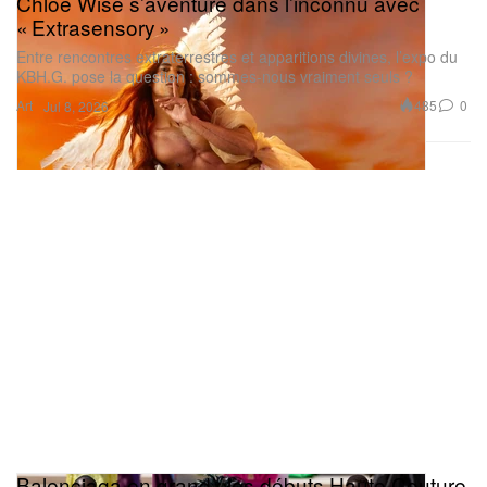
Chloé Wise s’aventure dans l’inconnu avec
« Extrasensory »
Entre rencontres extraterrestres et apparitions divines, l’expo du
KBH.G. pose la question : sommes‑nous vraiment seuls ?
Art
485
0
Jul 8, 2026
Balenciaga en grand : les débuts Haute Couture