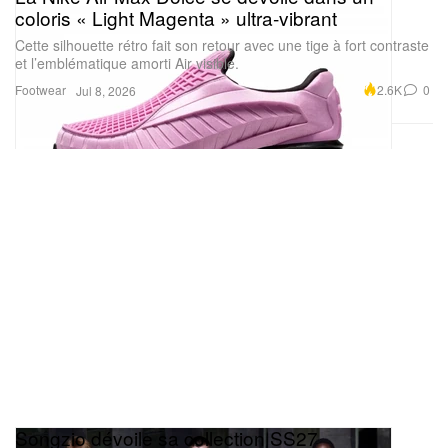
coloris « Light Magenta » ultra‑vibrant
Cette silhouette rétro fait son retour avec une tige à fort contraste
et l’emblématique amorti Air visible.
Footwear
2.6K
0
Jul 8, 2026
Songzio dévoile sa collection SS27