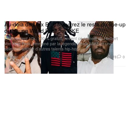
Au‑delà de Max B : découvrez le reste du line‑up
du Young World Fest de MIKE
L’événement 10k, 100 % gratuit, revient ce samedi au Herbert
Von King Park, emmené par la légende locale MIKE et une
sélection affûtée d’autres talents hip‑hop.
Musique
678
0
Jul 8, 2026