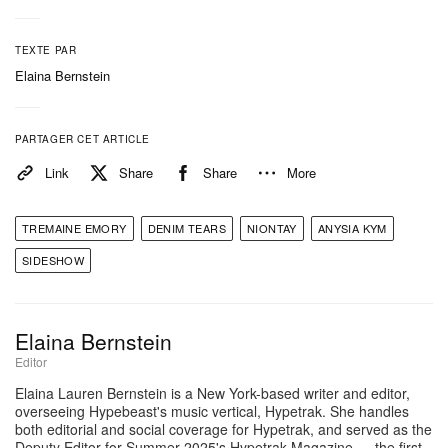
TEXTE PAR
Elaina Bernstein
PARTAGER CET ARTICLE
Link
Share
Share
More
TREMAINE EMORY
DENIM TEARS
NIONTAY
ANYSIA KYM
SIDESHOW
Elaina Bernstein
Editor
Elaina Lauren Bernstein is a New York-based writer and editor,
overseeing Hypebeast's music vertical, Hypetrak. She handles
both editorial and social coverage for Hypetrak, and served as the
Deputy Editor for Summer 2025's Hypetrak Magazine — the first