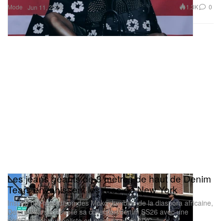
Mode
1.3K
0
Jun 11, 2026
Les jeans géants de 3 mètres de haut de Denim
Tears envahissent les rues de New York
Inspiré par la tradition des Moko Jumbies de la diaspora africaine,
Denim Tears a dévoilé sa collection denim SS26 avec une
performance surréaliste en plein cœur de NYC.