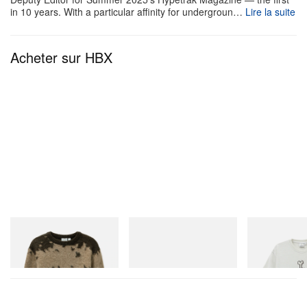
in 10 years. With a particular affinity for undergroun…
Lire la suite
Acheter sur HBX
Gramicci
adidas Originals
Gramicci
Mohair Splatter Sweater
SAMBA OG
Bone Tee Pigm
Acheter maintenant
Acheter maintenant
Acheter mainte