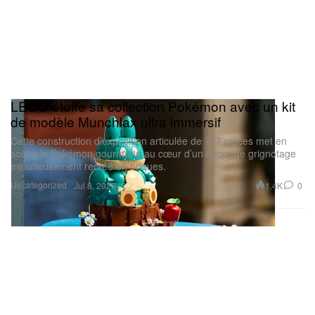
LEGO étoffe sa collection Pokémon avec un kit
de modèle Munchlax ultra immersif
Cette construction d’exposition articulée de 757 pièces met en
scène le Pokémon gourmand au cœur d’un décor de grignotage
minutieusement recréé en briques.
Uncategorized
1.4K
0
Jul 8, 2026