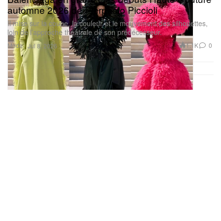
automne 2026 de Pierpaolo Piccioli
Il mise sur la coupe, la couleur et le mouvement des silhouettes,
loin de l’approche théâtrale de son prédécesseur.
Mode
1.1K
0
Jul 8, 2026