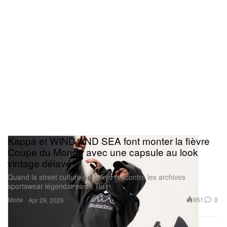
Kappa et WIND AND SEA font monter la fièvre
Coupe du Monde avec une capsule au look
vintage délavé
Quand la street culture de Tokyo rencontre les archives
sportswear légendaires de Turin.
Mode
951
0
Apr 29, 2026