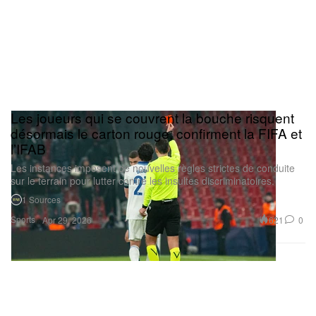
Les joueurs qui se couvrent la bouche risquent
désormais le carton rouge, confirment la FIFA et
l’IFAB
Les instances imposent de nouvelles règles strictes de conduite
sur le terrain pour lutter contre les insultes discriminatoires.
1 Sources
Sports
621
0
Apr 29, 2026