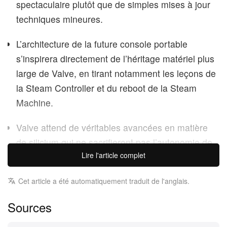
spectaculaire plutôt que de simples mises à jour
techniques mineures.
L’architecture de la future console portable
s’inspirera directement de l’héritage matériel plus
large de Valve, en tirant notamment les leçons de
la Steam Controller et du reboot de la Steam
Machine.
Valve attend de véritables avancées en matière
de silicium qui ne sacrifieront pas l’autonomie de
Lire l'article complet
l’appareil, ce qui signifie que sa sortie n’est pas
prévue avant plusieurs années.
Cet article a été automatiquement traduit de l'anglais.
Valve a officiellement confirmé que le
Sources
développement de la Steam Deck 2 bat son plein,
même si le géant du jeu vidéo n’est absolument pas