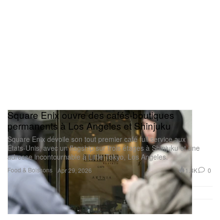
Square Enix ouvre des cafés-boutiques
permanents à Los Angeles et Shinjuku
Square Enix dévoile son tout premier café full service aux
États‑Unis, avec un flagship sur trois étages à Shinjuku et une
adresse incontournable à Little Tokyo, Los Angeles.
Food & Boissons
1.3K
0
Apr 29, 2026