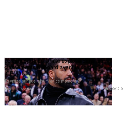
Le catalogue de Drake explose dans les
classements Billboard avant la sortie de «
ICEMAN »
Tu vibres sur quel album en ce moment ?
Musique
890
0
Apr 29, 2026