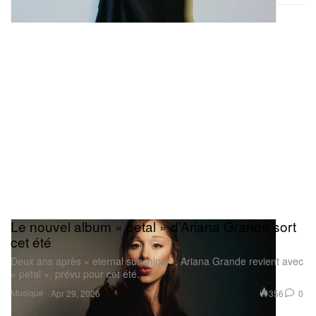
Le nouvel album « petal » d’Ariana Grande sort
cet été
Deux ans après « eternal sunshine », Ariana Grande revient avec
« petal », prévu pour cet été.
Musique
356
0
Apr 29, 2026