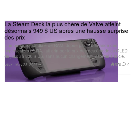
La Steam Deck la plus chère de Valve atteint
désormais 949 $ US après une hausse surprise
des prix
Une pénurie mondiale de RAM, dopée par la demande des
hyperscalers de l’IA, fait grimper le prix des deux modèles OLED
de jusqu’à 300 $ US, sans aucun changement matériel à la clé.
Jeux
570
0
May 28, 2026