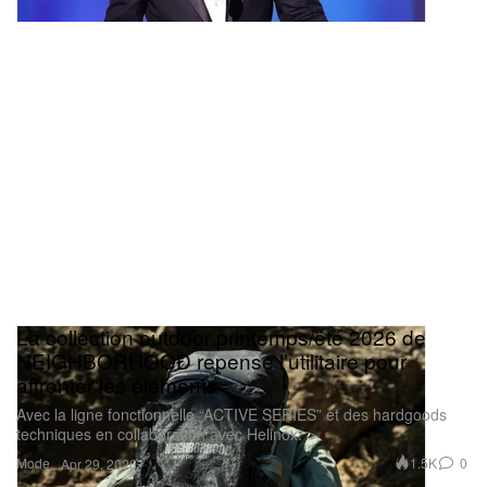
La collection outdoor printemps/été 2026 de
NEIGHBORHOOD repense l’utilitaire pour
affronter les éléments
Avec la ligne fonctionnelle “ACTIVE SERIES” et des hardgoods
techniques en collaboration avec Helinox.
Mode
1.5K
0
Apr 29, 2026