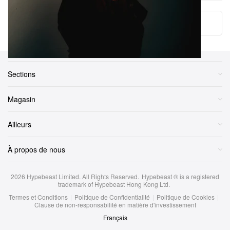
More ▾
Sections
Magasin
Ailleurs
À propos de nous
2026
Hypebeast Limited
. All Rights Reserved.
Hypebeast ® is a registered
trademark of Hypebeast Hong Kong Ltd.
Termes et Conditions
|
Politique de Confidentialité
|
Politique de Cookies
|
Clause de non-responsabilité en matière d'investissement
Français