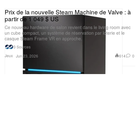
Prix de la nouvelle Steam Machine de Valve : à
partir de 1 049 $ US
Ce nouveau hardware de salon revient dans le living room avec
un cube compact, un système de réservation par loterie et le
casque Steam Frame VR en approche.
3 Sources
Jeux
614
0
Jun 23, 2026