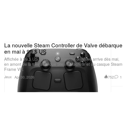
La nouvelle Steam Controller de Valve débarque
en mai à 99 $ US
Affichée à 99 $ US, la nouvelle manette de Valve arrive dès mai,
en amont de la très attendue Steam Machine et du casque Steam
Frame VR.
Jeux
752
1
Apr 30, 2026