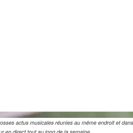
Ronaldo Bolaños/Los Angeles Times 
grosses actus musicales réunies au même endroit et dan
our en direct tout au long de la semaine.