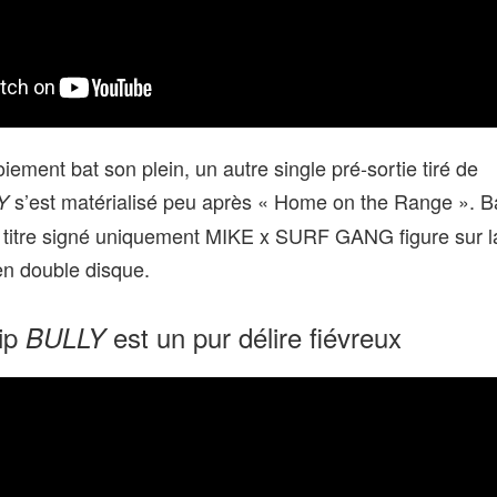
iement bat son plein, un autre single pré‑sortie tiré de
s’est matérialisé peu après « Home on the Range ». B
TY
titre signé uniquement MIKE x SURF GANG figure sur la
n double disque.
lip
est un pur délire fiévreux
BULLY