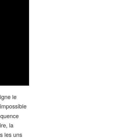
igne le
 impossible
séquence
re, la
es les uns