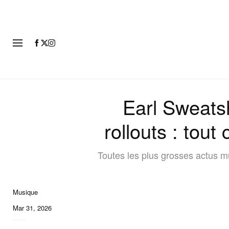
MODE
Earl Sweatsh
rollouts : tou
Toutes les plus grosses actus mu
Musique
Mar 31, 2026