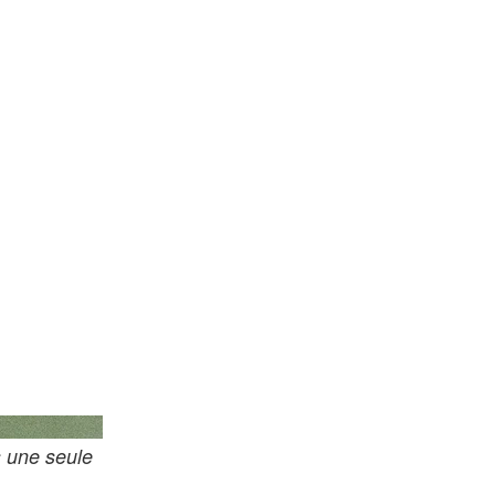
Via Getty Images
s une seule