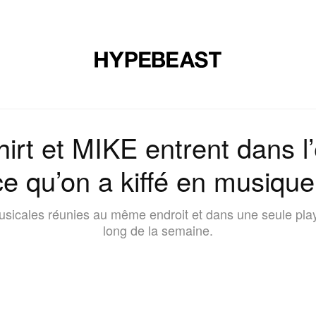
CHAUSSURES
ART
DESIGN
MUSIQUE
ART DE VIVRE
irt et MIKE entrent dans l
t ce qu’on a kiffé en musiqu
sicales réunies au même endroit et dans une seule playli
long de la semaine.