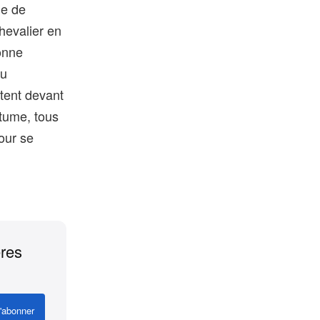
de de
hevalier en
onne
au
tent devant
stume, tous
pour se
ères
'abonner