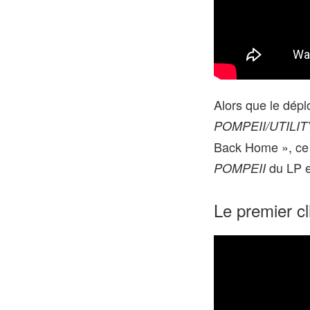
Alors que le déplo
POMPEII/UTILI
Back Home », ce 
du LP e
POMPEII
Le premier c