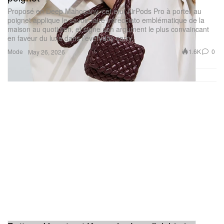
Proposé en Deep Mahogany, cet étui AirPods Pro à porter au
poignet applique le savoir‑faire Intrecciato emblématique de la
maison au quotidien, et signe son argument le plus convaincant
en faveur du luxe dans l’everyday carry.
Mode
1.6K
0
May 26, 2026