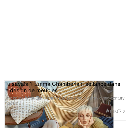
Tu savais ? Emma Chamberlain se lance dans
le design de meubles
Une collab West Elm inspirée par son amour du style mid-century
modern.
Design
1.3K
0
Mar 31, 2026