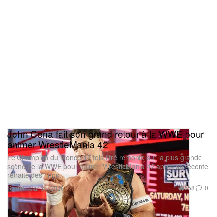
John Cena fait son grand retour à la WWE pour
animer WrestleMania 42
Le Champion du Monde 17 fois titré remonte sur la plus grande
scène de la WWE pour animer WrestleMania 42 après sa récente
retraite des rings.
Sports
558
0
Mar 31, 2026