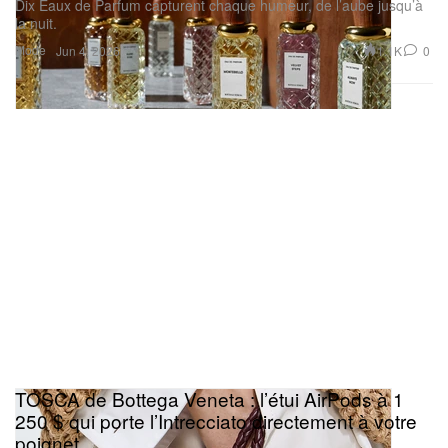
Dix Eaux de Parfum capturent chaque humeur, de l’aube jusqu’à
la nuit.
Mode
1.1K
0
Jun 4, 2026
TOSCA de Bottega Veneta : l’étui AirPods à 1
250 $ qui porte l’Intrecciato directement à votre
poignet