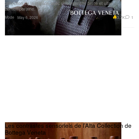
collection de la maison avec une intensité brute et ultra
contemporaine.
Mode
3.7K
1
May 6, 2026
Les contrastes sensoriels de l’Alta Collection de
Bottega Veneta