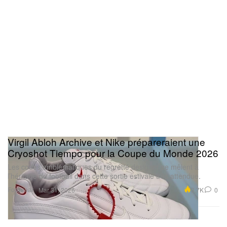
Virgil Abloh Archive et Nike prépareraient une
Cryoshot Tiempo pour la Coupe du Monde 2026
Les codes emblématiques du regretté designer se mêlent à
l’héritage du football dans cette sortie estivale très attendue.
Footwear
3.7K
0
Mar 31, 2026