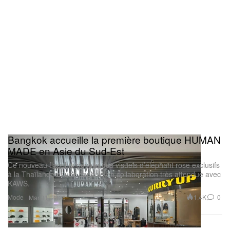
Bangkok accueille la première boutique HUMAN
MADE en Asie du Sud‑Est
Ce nouveau flagship dévoile des visuels d’éléphant rose exclusifs
à la Thaïlande et une capsule en collaboration très attendue avec
KAWS.
Mode
1.4K
0
Mar 31, 2026