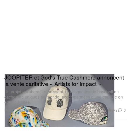
JOOPITER et God's True Cashmere annoncent
la vente caritative « Artists for Impact »
Un projet collaboratif réunissant 16 casquettes de baseball en
cachemire uniques au monde, accompagnées d’une capsule en
édition limitée.
Mode
678
0
Mar 31, 2026