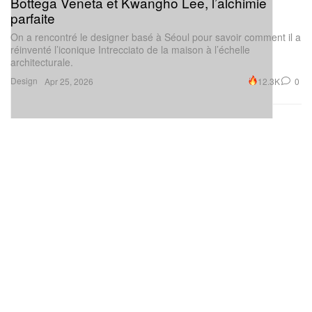
Bottega Veneta et Kwangho Lee, l’alchimie
parfaite
On a rencontré le designer basé à Séoul pour savoir comment il a
réinventé l’iconique Intrecciato de la maison à l’échelle
architecturale.
Design
12.3K
0
Apr 25, 2026