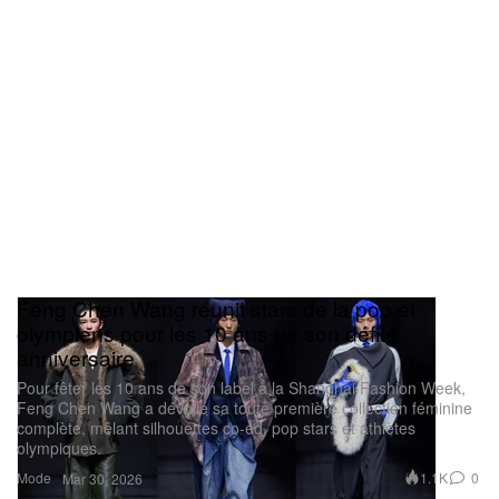
Feng Chen Wang réunit stars de la pop et
olympiens pour les 10 ans de son défilé
anniversaire
Pour fêter les 10 ans de son label à la Shanghai Fashion Week,
Feng Chen Wang a dévoilé sa toute première collection féminine
complète, mêlant silhouettes co-ed, pop stars et athlètes
olympiques.
Mode
1.1K
0
Mar 30, 2026