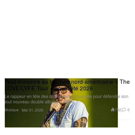
Yeat annonce sa tournée nord-américaine « The
LOVE/LYFE Tour » pour l’été 2026
Le rappeur en tête des charts part en tournée pour défendre son
tout nouveau double album, « ADL ».
Musique
792
0
Mar 31, 2026