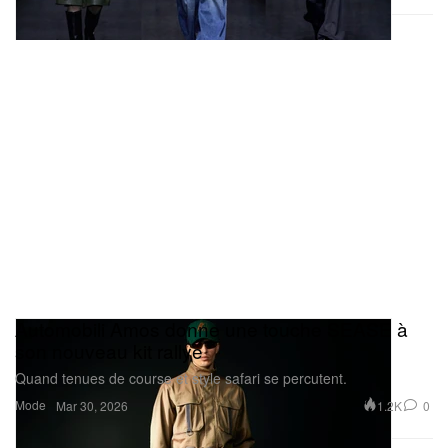
Automobili Amos donne une touche SEASE à
son nouveau kit rallye
Quand tenues de course et style safari se percutent.
Mode
1.2K
0
Mar 30, 2026