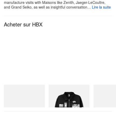
manufacture visits with Maisons like Zenith, Jaeger-LeCoultre,
and Grand Seiko, as well as insightful conversation…
Lire la suite
Acheter sur HBX
Puma
INITIAL
Puma
H-Street Once-A-Year
Billionaire Boys Club X Initial
Speedcat Once
D Cotton Jacket
Acheter maintenant
Acheter mainte
Acheter maintenant