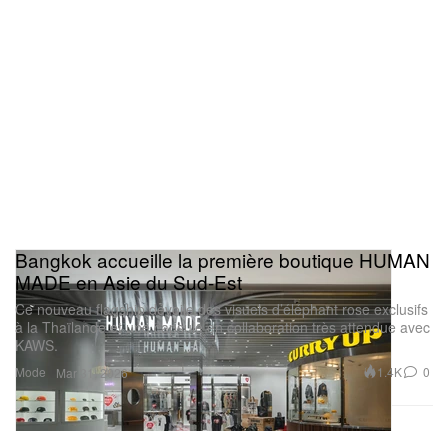
Bangkok accueille la première boutique HUMAN
MADE en Asie du Sud‑Est
Ce nouveau flagship dévoile des visuels d’éléphant rose exclusifs
à la Thaïlande et une capsule en collaboration très attendue avec
KAWS.
Mode
1.4K
0
Mar 31, 2026