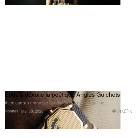
Beda’a dévoile la poétique Angles Guichets
Avec cadran embossé et affichage à double guichet.
Montres
1.4K
0
Mar 30, 2026