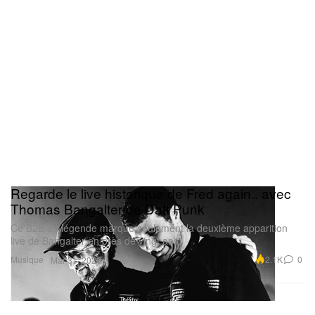
Regarde le live historique de Fred again.. avec
Thomas Bangalter de Daft Punk
Ce B2B de légende marque seulement la deuxième apparition
live de Bangalter en près de vingt ans.
Musique
2.1K
0
Mar 31, 2026