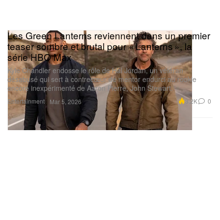
Les Green Lanterns reviennent dans un premier
teaser sombre et brutal pour « Lanterns », la
série HBO Max
Kyle Chandler endosse le rôle de Hal Jordan, un vétéran
désabusé qui sert à contrecœur de mentor endurci au rookie
encore inexpérimenté de Aaron Pierre, John Stewart.
Entertainment
3.2K
0
Mar 5, 2026