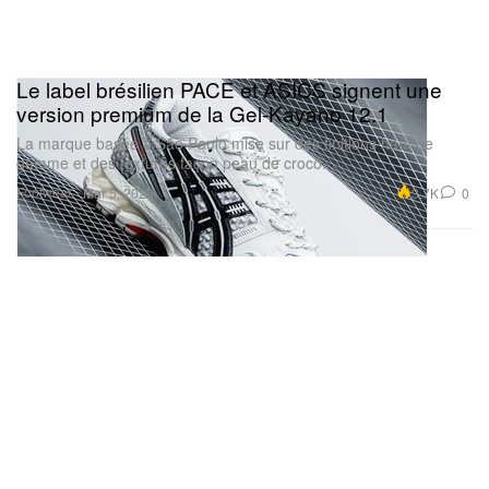
Le label brésilien PACE et ASICS signent une
version premium de la Gel-Kayano 12.1
La marque basée à São Paulo mise sur des finitions haut de
gamme et des textures façon peau de croco.
Footwear
3.7K
0
Mar 5, 2026