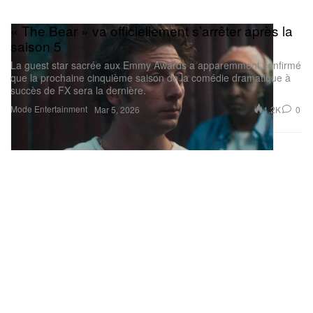
« The Bear » va officiellement s’arrêter après la
saison 5
La guest star sacrée aux Emmy Awards a apparemment confirmé
que la prochaine cinquième saison de la comédie dramatique à
succès de FX sera la dernière.
Mode
Entertainment
1.2K
0
Mar 5, 2026