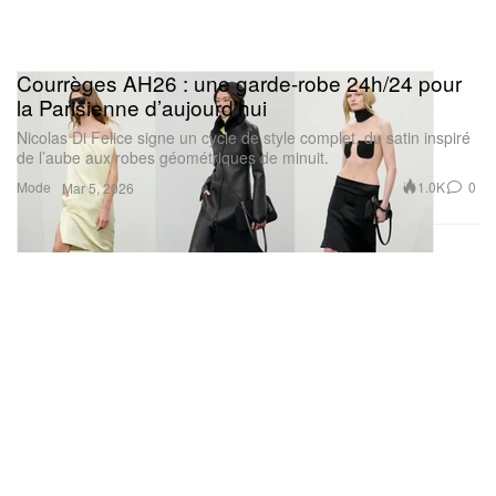
Courrèges AH26 : une garde-robe 24h/24 pour
la Parisienne d’aujourd’hui
Nicolas Di Felice signe un cycle de style complet, du satin inspiré
de l’aube aux robes géométriques de minuit.
Mode
1.0K
0
Mar 5, 2026