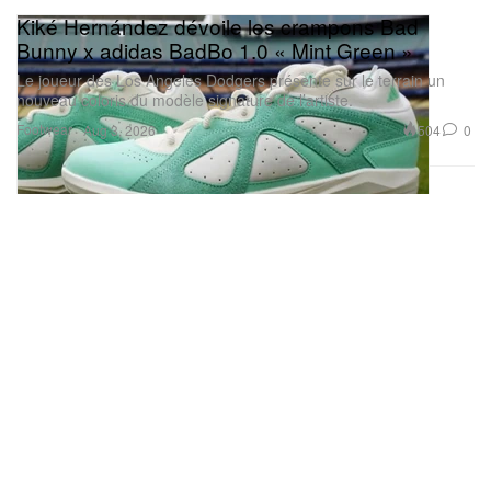
Kiké Hernández dévoile les crampons Bad
Bunny x adidas BadBo 1.0 « Mint Green »
Le joueur des Los Angeles Dodgers présente sur le terrain un
nouveau coloris du modèle signature de l’artiste.
Footwear
504
0
Aug 3, 2026