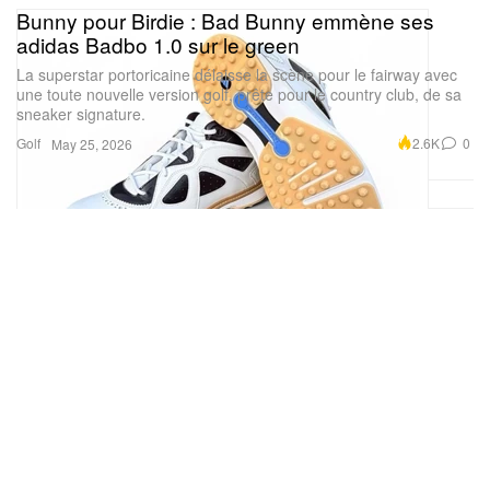
Bunny pour Birdie : Bad Bunny emmène ses
adidas Badbo 1.0 sur le green
La superstar portoricaine délaisse la scène pour le fairway avec
une toute nouvelle version golf, prête pour le country club, de sa
sneaker signature.
Golf
2.6K
0
May 25, 2026