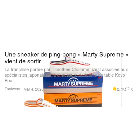
Une sneaker de ping-pong « Marty Supreme »
vient de sortir
La franchise portée par Timothée Chalamet s’est associée aux
spécialistes japonais de la chaussure de tennis de table Koyo
Bear.
Footwear
2.7K
0
Mar 4, 2026