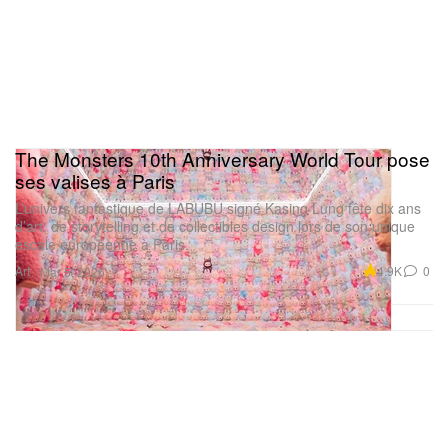
The Monsters 10th Anniversary World Tour pose
ses valises à Paris
L’univers fantastique de LABUBU signé Kasing Lung fête dix ans
d’art, de storytelling et de collectibles design lors de son unique
escale européenne à Paris.
Art
4.9K
0
Mar 5, 2026