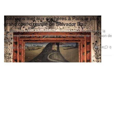
Bonhams met aux enchères à Paris le plus
grand chef‑d’œuvre de Salvador Dalí
Le décor de scène monumental « Bacchanale » (1939) sera la
pièce maîtresse de la prochaine vente surréaliste de la maison de
ventes.
Art
1.5K
0
Mar 5, 2026