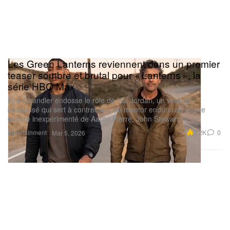
Les Green Lanterns reviennent dans un premier
teaser sombre et brutal pour « Lanterns », la
série HBO Max
Kyle Chandler endosse le rôle de Hal Jordan, un vétéran
désabusé qui sert à contrecœur de mentor endurci au rookie
encore inexpérimenté de Aaron Pierre, John Stewart.
Entertainment
3.2K
0
Mar 5, 2026