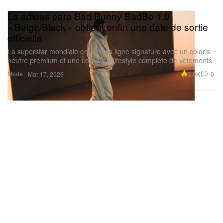
La adidas para Bad Bunny BadBo 1.0
« Beige/Black » obtient enfin une date de sortie
officielle
La superstar mondiale enrichit sa ligne signature avec un coloris
neutre premium et une collection lifestyle complète de vêtements.
Mode
3.0K
0
Mar 17, 2026