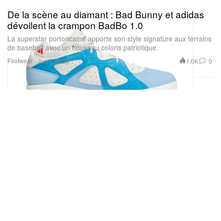
De la scène au diamant : Bad Bunny et adidas
dévoilent la crampon BadBo 1.0
La superstar portoricaine apporte son style signature aux terrains
Voir cette publication sur Instagram
de baseball avec un nouveau coloris patriotique.
Footwear
1.0K
0
Jun 1, 2026
Une publication partagée par HYPEBEAST (@hypebeast)