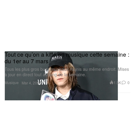
Tout ce qu’on a kiffé en musique cette semaine :
du 1er au 7 mars
Tous les plus gros buzz musicaux réunis au même endroit. Mises
à jour en direct tout au long de la semaine.
Musique
1.5K
0
Mar 4, 2026