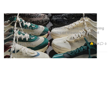
Kith et On dévoilent les toutes nouvelles
sneakers K‑Tech 1 et K‑Tech 2
Pour célébrer ses 15 ans, Kith s’associe à la marque de running
suisse On pour lancer deux modèles de sneakers totalement
inédits et exclusifs.
Footwear
8.6K
0
Mar 5, 2026