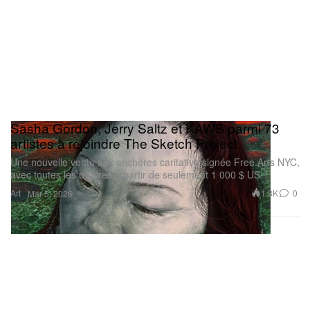
Sasha Gordon, Jerry Saltz et KAWS parmi 73
artistes à rejoindre The Sketch Project
Une nouvelle vente aux enchères caritative signée Free Arts NYC,
avec toutes les œuvres à partir de seulement 1 000 $ US.
Art
1.8K
0
Mar 5, 2026