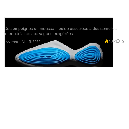
Crocs lance la Ripple Clog « Neon Ocean »
Des empeignes en mousse moulée associées à des semelles
intermédiaires aux vagues exagérées.
Footwear
9.8K
0
Mar 5, 2026