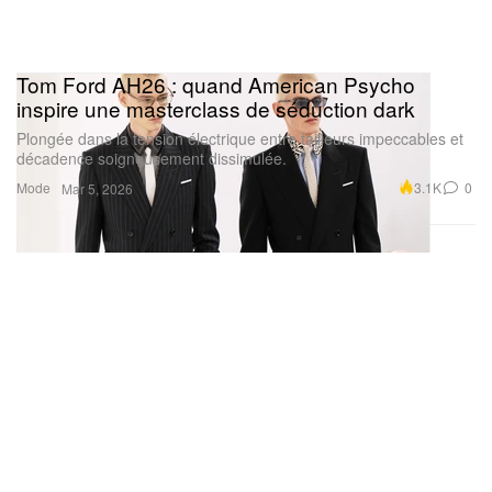
Tom Ford AH26 : quand American Psycho
inspire une masterclass de séduction dark
Plongée dans la tension électrique entre tailleurs impeccables et
décadence soigneusement dissimulée.
Mode
3.1K
0
Mar 5, 2026