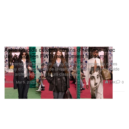
Acne Studios célèbre 30 ans d’héritage avec
une collection FW26 résolument moderne
Le directeur de la création Jonny Johansson remixe les codes
preppy et les signatures de la marque pour créer un pont fluide
entre archives cultes et futurs classiques.
Mode
1.9K
0
Mar 5, 2026