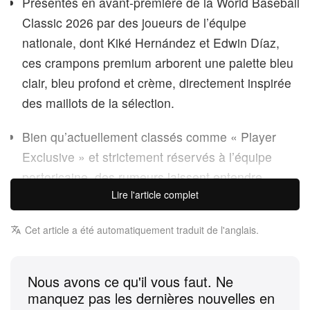
Présentés en avant-première de la World Baseball
Classic 2026 par des joueurs de l’équipe
nationale, dont Kiké Hernández et Edwin Díaz,
ces crampons premium arborent une palette bleu
clair, bleu profond et crème, directement inspirée
des maillots de la sélection.
Bien qu’actuellement classés comme « Player
Exclusive » et strictement réservés à l’équipe
portoricaine, des rumeurs laissent entendre
Lire l'article complet
qu’une sortie commerciale plus large des
crampons de baseball BadBo 1.0 pourrait voir le
Cet article a été automatiquement traduit de l'anglais.
jour plus tard cette année.
La World Baseball Classic 2026 est officiellement
Nous avons ce qu'il vous faut. Ne
lancée, et Team Puerto Rico arrive au bâton avec
manquez pas les dernières nouvelles en