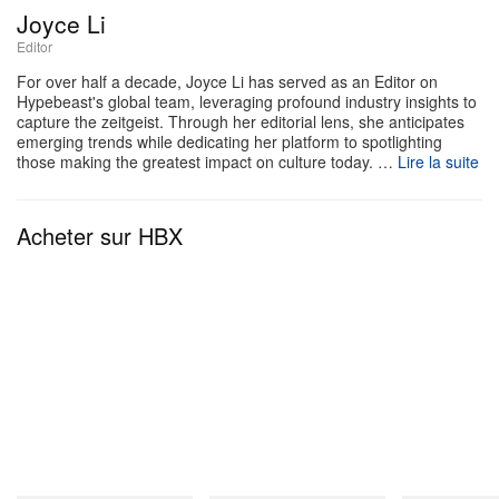
Joyce Li
En parfaite harmonie avec les tenues de l’équipe,
Editor
ces crampons affichent une superbe palette bicolore
For over half a decade, Joyce Li has served as an Editor on
Hypebeast's global team, leveraging profound industry insights to
bleu et crème. L’empeigne premium associe un cuir
capture the zeitgeist. Through her editorial lens, she anticipates
bleu ciel et crème en base, rehaussé de
emerging trends while dedicating her platform to spotlighting
those making the greatest impact on culture today. …
Lire la suite
superpositions en suède bleu profond qui remontent
avec dynamisme le long des panneaux latéraux.
Acheter sur HBX
Pour affirmer son identité nationale, la cheville
latérale arbore un monogramme « PR » brodé en
rouge vif, tandis que les initiales « BB » de Bad
Bunny ajoutent une touche d’exclusivité plus
discrète, signée par l’artiste lui‑même.
Pour l’instant, les crampons Bad Bunny x adidas
BadBo 1.0 « Puerto Rico » restent un strict « Player
Exclusive », exclusivement réservés à la sélection