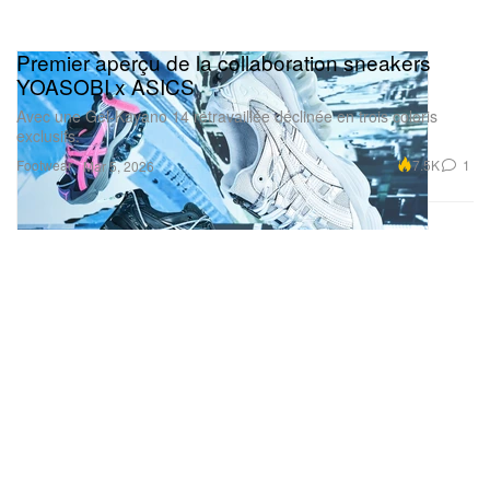
Premier aperçu de la collaboration sneakers
YOASOBI x ASICS
Avec une Gel-Kayano 14 retravaillée déclinée en trois coloris
exclusifs.
Footwear
7.5K
1
Mar 5, 2026