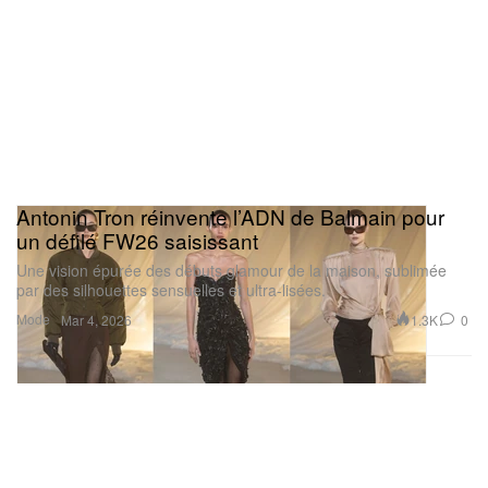
Antonin Tron réinvente l’ADN de Balmain pour
un défilé FW26 saisissant
Une vision épurée des débuts glamour de la maison, sublimée
par des silhouettes sensuelles et ultra-lisées.
Mode
1.3K
0
Mar 4, 2026