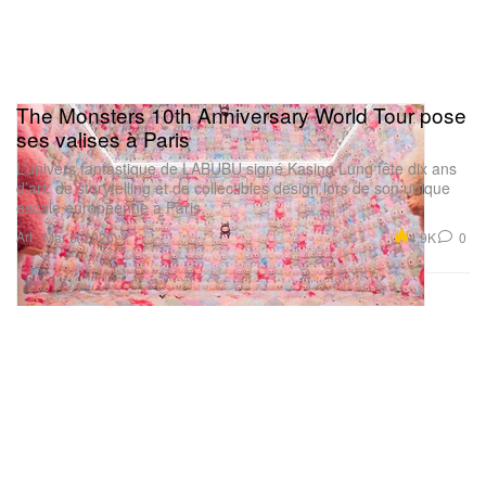
The Monsters 10th Anniversary World Tour pose
ses valises à Paris
L’univers fantastique de LABUBU signé Kasing Lung fête dix ans
d’art, de storytelling et de collectibles design lors de son unique
escale européenne à Paris.
Art
4.9K
0
Mar 5, 2026