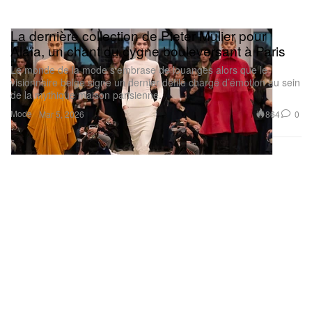
La dernière collection de Pieter Mulier pour
Alaïa, un chant du cygne bouleversant à Paris
Le monde de la mode s’embrase de louanges alors que le
visionnaire belge signe un dernier défilé chargé d’émotion au sein
de la mythique maison parisienne.
Mode
864
0
Mar 5, 2026