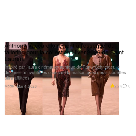
Anthony Vaccarello revient à l’essentiel du
tailoring pour la collection Hiver 2026 de Saint
Laurent
Inspiré par l’aura cinématographique de Romy Schneider, le
designer réinvente les codes de la maison avec des silhouettes
ultra affûtées.
Mode
2.2K
0
Mar 4, 2026