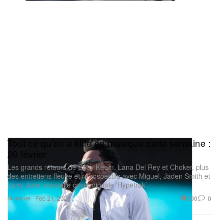
Tout ce qu’on a kiffé en musique cette semaine :
20 février
Les grands retours de Baby Keem, Lana Del Rey et Choker, plus
des entretiens fleuve et rétrospectifs avec Miguel, Jaden Smith et
Larry June, nouvelle cover digitale ‘Hypetrak’.
Musique
390
0
Feb 21, 2026