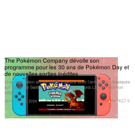
The Pokémon Company dévoile son
programme pour les 30 ans de Pokémon Day et
de nouvelles sorties inédites
Une célébration anniversaire majeure avec l’arrivée de classiques
sur Nintendo Switch et des tout premiers sets LEGO Pokémon
officiels.
Jeux
36.7K
0
Feb 22, 2026