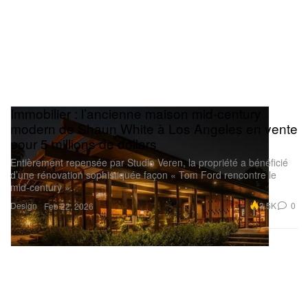
Immobilier : l’ancienne maison mid‑century
modern de Shaun White à Los Angeles en vente
pour 5 millions de dollars
Entièrement repensée par Studio Veren, la propriété a bénéficié
d’une rénovation sophistiquée façon « Tom Ford rencontre le
mid‑century ».
Design
3.5K
0
Feb 22, 2026