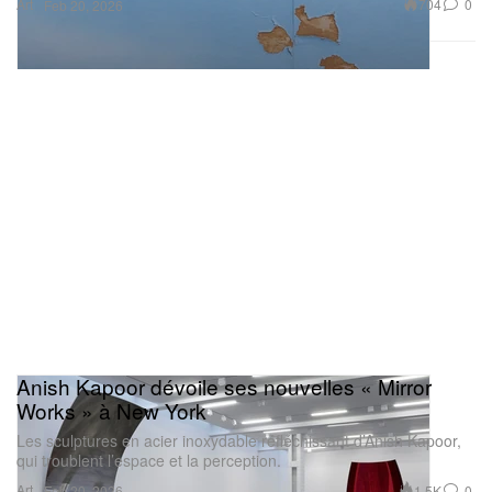
Art
704
0
Feb 20, 2026
Anish Kapoor dévoile ses nouvelles « Mirror
Works » à New York
Les sculptures en acier inoxydable réfléchissant d’Anish Kapoor,
qui troublent l’espace et la perception.
Art
1.5K
0
Feb 20, 2026