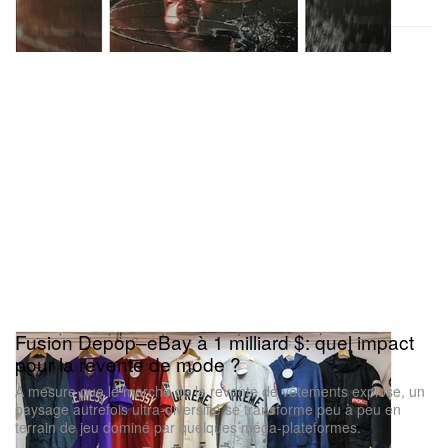
Fusion Depop–eBay à 1 milliard $: quel impact
pour la revente de mode ?
À mesure que le marché de la revente de vêtements explose, un
paysage autrefois ultra‑diversifié se transforme peu à peu en
terrain de jeu dominé par quelques méga‑plateformes.