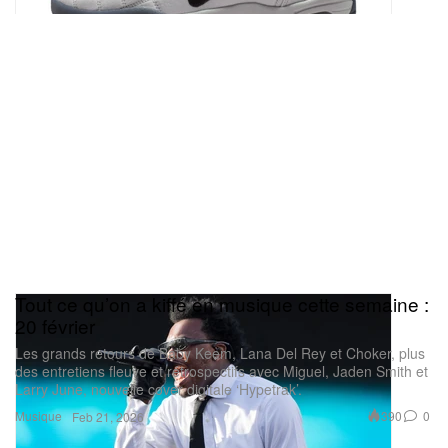
Tout ce qu’on a kiffé en musique cette semaine :
20 février
Les grands retours de Baby Keem, Lana Del Rey et Choker, plus
des entretiens fleuve et rétrospectifs avec Miguel, Jaden Smith et
Larry June, nouvelle cover digitale ‘Hypetrak’.
Musique
390
0
Feb 21, 2026