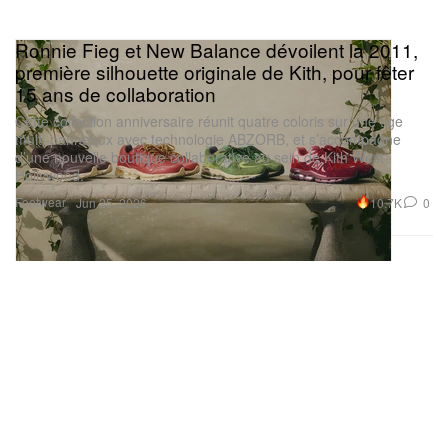
Ronnie Fieg et New Balance dévoilent la 2011,
première silhouette originale de Kith, pour fêter
15 ans de collaboration
Cette collection anniversaire réunit quatre coloris sur une tige
multi‑panneaux avec technologie ABZORB, et s’accompagne
d’une nouvelle boutique collaborative au sein de Kith West
Hollywood.
Footwear
10.7K
0
Jun 25, 2026