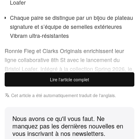
Loafer
Chaque paire se distingue par un bijou de plateau
signature et s’équipe de semelles extérieures
Vibram ultra‑résistantes
Ronnie Fieg et Clarks Originals enrichissent leur
ligne collaborative 8th St avec le lancement du
Bristol Loafer. Intégré à la collection Spring 2026, le
chausseur emblématique et le designer new-yorkais
Lire l'article complet
présentent quatre interprétations totalement inédites
de ce nouveau modèle à enfiler.
Cet article a été automatiquement traduit de l'anglais.
Confectionnée en cuir de springbok premium, la
Nous avons ce qu'il vous faut. Ne
première ligne de Bristol Loafer se décline en quatre
manquez pas les dernières nouvelles en
finitions distinctes. La version Maple Suede arbore
vous inscrivant à nos newsletters.