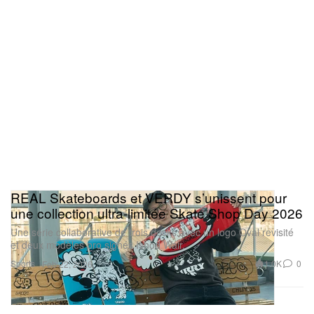
REAL Skateboards et VERDY s’unissent pour
une collection ultra-limitée Skate Shop Day 2026
Une série collaborative de trois decks avec un logo Oval revisité
et deux modèles pro signés Ishod Wair.
Sports
1.0K
0
Feb 22, 2026