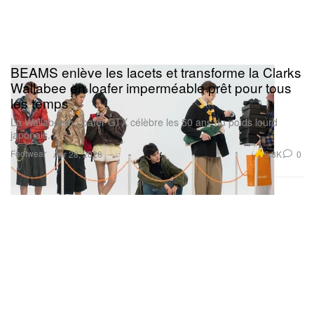
BEAMS enlève les lacets et transforme la Clarks
Wallabee en loafer imperméable prêt pour tous
les temps
La Wallabeam Loafer GTX célèbre les 50 ans du poids lourd
japonais.
Footwear
6.8K
0
Apr 28, 2026