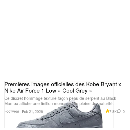
Premières images officielles des Kobe Bryant x
Nike Air Force 1 Low « Cool Grey »
Ce discret hommage texturé façon peau de serpent au Black
Mamba affiche une finition monochrome pleine de maturité.
Footwear
7.8K
0
Feb 21, 2026