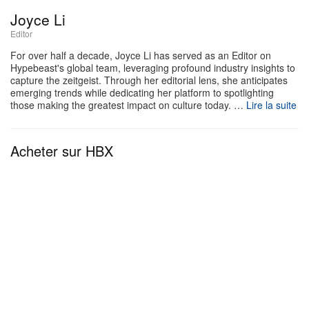
La collection 8th St by Ronnie Fieg for Clarks
Joyce Li
Originals Spring 2026 sera lancée le 23 février, en
Editor
exclusivité
en ligne
et sur l’application Kith.
For over half a decade, Joyce Li has served as an Editor on
Hypebeast's global team, leveraging profound industry insights to
capture the zeitgeist. Through her editorial lens, she anticipates
emerging trends while dedicating her platform to spotlighting
those making the greatest impact on culture today. …
Lire la suite
Acheter sur HBX