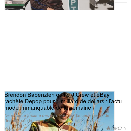
Brendon Babenzien quitte J.Crew et eBay
rachète Depop pour 1 milliard de dollars : l’actu
mode immanquable de la semaine
Ne manque aucune des dernières tendances et news de
l’industrie de la mode.
Mode
1.3K
0
Feb 20, 2026