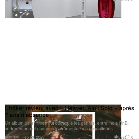
Choker revient avec « Heaven Ain't Sold » après
7 ans d'absence
Un album de 11 titres qui bouscule les genres, entre indie RnB,
bedroom pop et chaudes instrumentations acoustiques.
Musique
599
0
Feb 20, 2026