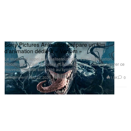
Sony Pictures Animation prépare un film
d’animation dédié à « Venom »
Le studio fait appel aux réalisateurs de « Final Destination:
Bloodlines », Zach Lipovsky et Adam B. Stein, pour orchestrer ce
nouveau chapitre consacré au symbiote.
Entertainment
1.8K
0
Feb 22, 2026