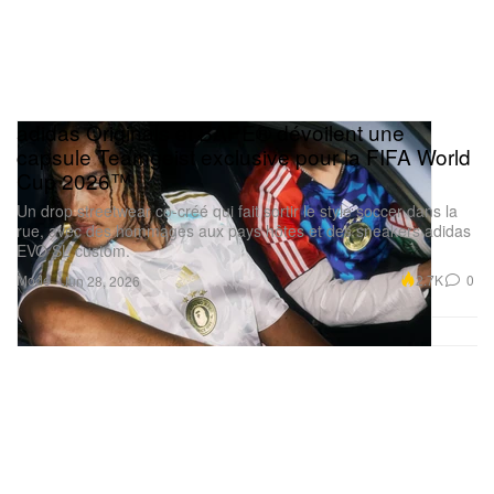
adidas Originals et BAPE® dévoilent une
capsule Teamgeist exclusive pour la FIFA World
Cup 2026™
Un drop streetwear co-créé qui fait sortir le style soccer dans la
rue, avec des hommages aux pays hôtes et des sneakers adidas
EVO SL custom.
Mode
2.7K
0
Jun 28, 2026