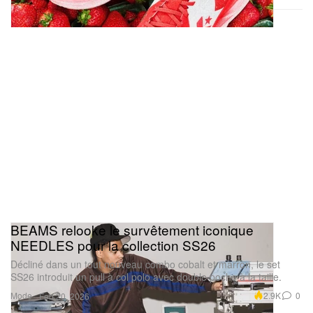
BEAMS relooke le survêtement iconique
NEEDLES pour la collection SS26
Décliné dans un tout nouveau combo cobalt et marron, le set
SS26 introduit un pull à col polo avec double poche à la taille.
Mode
2.9K
0
Feb 20, 2026