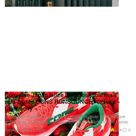
Converse Japan lance une irrésistible mais
ultra‑limitée CONS RUNBOUNCE / 3itsuka «
Strawberry »
Le premier modèle de running à semelle épaisse de la marque
arrive dans un coloris ultra‑vibrant limité à seulement 300 paires.
Footwear
3.6K
0
Feb 21, 2026