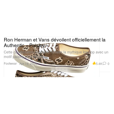
Ron Herman et Vans dévoilent officiellement la
Authentic « Paisley »
Cette collaboration exclusive revisite la mythique low-top avec un
motif paisley ultra détaillé.
Footwear
5.4K
0
Apr 19, 2026