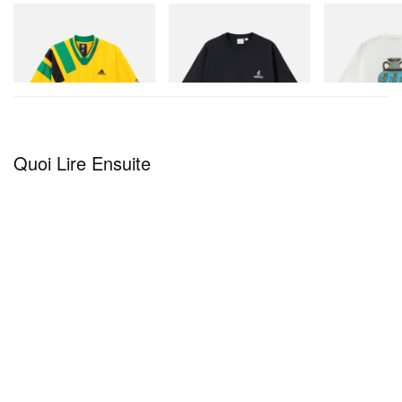
adidas Originals
Gramicci
Gramicci
Adidas Originals X Brain
One Point Logo Tee
Vase Tee
Dead Disney Football Jersey
Acheter maintenant
Acheter mainte
Acheter maintenant
Quoi Lire Ensuite