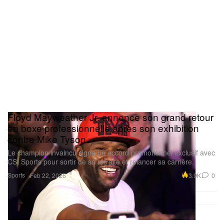
Floyd Mayweather Jr. annonce son grand retour
en boxe professionnelle après son exhibition
contre Mike Tyson
Le champion invaincu signe un accord promotionnel exclusif avec
CSI Sports pour sortir de sa retraite et relancer sa carrière.
Sports
3.9K
0
Feb 22, 2026